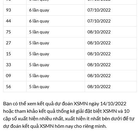
93
6 lần quay
07/10/2022
44
6 lần quay
07/10/2022
75
5 lần quay
08/10/2022
27
5 lần quay
08/10/2022
15
5 lần quay
08/10/2022
33
5 lần quay
08/10/2022
09
5 lần quay
08/10/2022
56
5 lần quay
08/10/2022
Bạn có thể xem kết quả dự đoán XSMN ngày 14/10/2022
hoặc tham khảo kết quả thống kê giải đặt biệt XSMN và 10
cặp số xuất hiện nhiều nhất, xuất hiện ít nhất bên dưới để tự
dự đoán kết quả XSMN hôm nay cho riêng mình.