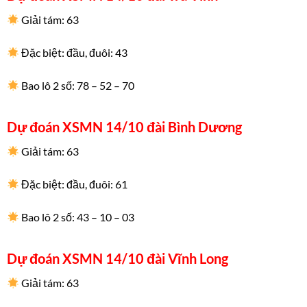
Giải tám: 63
Đặc biệt: đầu, đuôi: 43
Bao lô 2 số: 78 – 52 – 70
Dự đoán XSMN 14/10 đài Bình Dương
Giải tám: 63
Đặc biệt: đầu, đuôi: 61
Bao lô 2 số: 43 – 10 – 03
Dự đoán XSMN 14/10 đài Vĩnh Long
Giải tám: 63