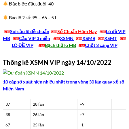
Đặc biệt: đầu, đuôi: 40
Bao lô 2 số: 95 – 66 – 51
Soi cầu lô đề chuẩn
Số Chuẩn Hôm Nay
Lô đề VIP
MB
Cầu VIP 3 miền
XSMN
XSMB
XSMT
LÔ ĐỀ VIP
Bạch thủ lô MB
Chốt 3 càng VIP
Thống kê XSMN VIP ngày 14/10/2022
10 cặp số xuất hiện nhiều nhất trong vòng 30 lần quay xổ số
Miền Nam
37
28 lần
+9
38
26 lần
+7
67
25 lần
-1