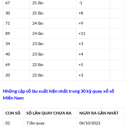
67
25 lần
-1
30
25 lần
+8
71
24 lần
+9
89
24 lần
+11
34
23 lần
+3
40
23 lần
+4
69
22 lần
+5
20
22 lần
+3
Những cặp số lâu xuất hiện nhất trong 30 kỳ quay xổ số
Miền Nam
CON SỐ
SỐ LẦN QUAY CHƯA RA
NGÀY RA GẦN NHẤT
02
7 lần quay
06/10/2022