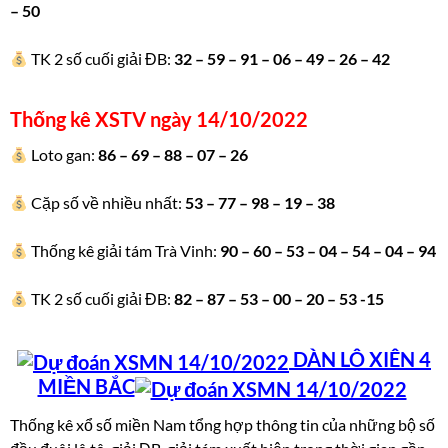
– 50
TK 2 số cuối giải ĐB:
32 – 59 – 91 – 06 – 49 – 26 – 42
Thống kê XSTV ngày 14/10/2022
Loto gan:
86 – 69 – 88 – 07 – 26
Cặp số về nhiều nhất:
53 – 77 – 98 – 19 – 38
Thống kê giải tám Trà Vinh:
90 – 60 – 53 – 04 – 54 – 04 – 94
TK 2 số cuối giải ĐB:
82 – 87 – 53 – 00 – 20 – 53 -15
DÀN LÔ XIÊN 4
MIỀN BẮC
Thống kê xổ số miền Nam tổng hợp thông tin của những bộ số