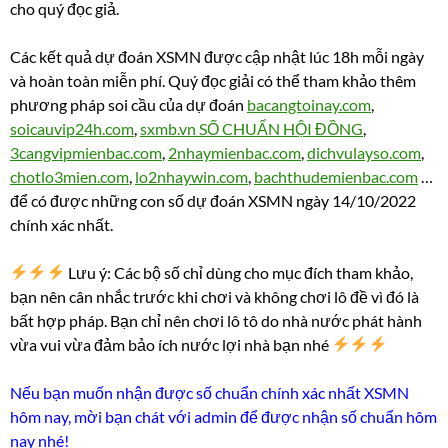
cho quý đọc giả.
Các kết quả dự đoán XSMN được cập nhật lúc 18h mỗi ngày
và hoàn toàn miễn phí. Quý đọc giải có thể tham khảo thêm
phương pháp soi cầu của dự đoán
bacangtoinay.com
,
soicauvip24h.com
,
sxmb.vn SỐ CHUẨN HỘI ĐỒNG
,
3cangvipmienbac.com
,
2nhaymienbac.com
,
dichvulayso.com
,
chotlo3mien.com
,
lo2nhaywin.com
,
bachthudemienbac.com
…
để có được những con số dự đoán XSMN ngày 14/10/2022
chính xác nhất.
Lưu ý: Các bộ số chỉ dùng cho mục đích tham khảo,
bạn nên cân nhắc trước khi chơi và không chơi lô đề vì đó là
bất hợp pháp. Bạn chỉ nên chơi lô tô do nhà nước phát hành
vừa vui vừa đảm bảo ích nước lợi nhà bạn nhé
Nếu bạn muốn nhận được số chuẩn chính xác nhất XSMN
hôm nay, mời bạn chát với admin để được nhận số chuẩn hôm
nay nhé!