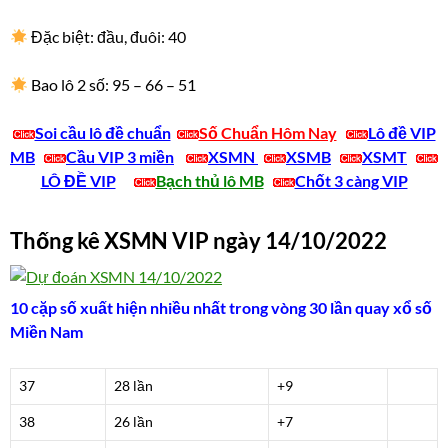
Đặc biệt: đầu, đuôi: 40
Bao lô 2 số: 95 – 66 – 51
Soi cầu lô đề chuẩn
Số Chuẩn Hôm Nay
Lô đề VIP
MB
Cầu VIP 3 miền
XSMN
XSMB
XSMT
LÔ ĐỀ VIP
Bạch thủ lô MB
Chốt 3 càng VIP
Thống kê XSMN VIP ngày 14/10/2022
10 cặp số xuất hiện nhiều nhất trong vòng 30 lần quay xổ số
Miền Nam
37
28 lần
+9
38
26 lần
+7