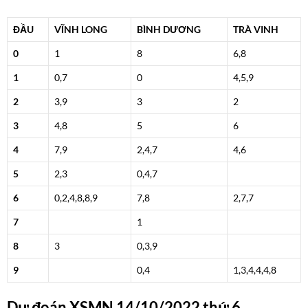
ĐẦU
VĨNH LONG
BÌNH DƯƠNG
TRÀ VINH
0
1
8
6,8
1
0,7
0
4,
5
,9
2
3,9
3
2
3
4,8
5
6
4
7,9
2
,4,7
4,6
5
2,3
0,4,7
6
0,2,
4
,8,8,9
7,8
2,7,7
7
1
8
3
0,3,9
9
0,4
1,3,4,4,4,8
Dự đoán XSMN 14/10/2022 thứ 6