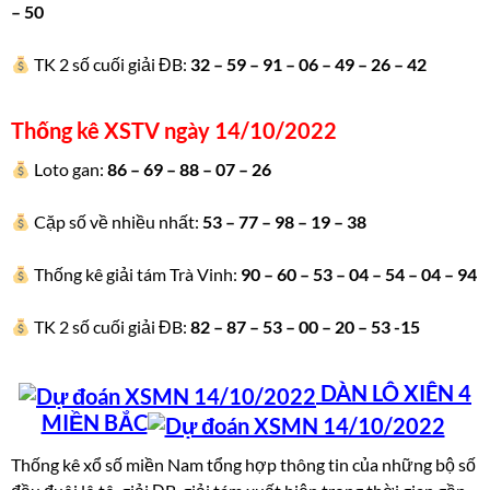
– 50
TK 2 số cuối giải ĐB:
32 – 59 – 91 – 06 – 49 – 26 – 42
Thống kê XSTV ngày 14/10/2022
Loto gan:
86 – 69 – 88 – 07 – 26
Cặp số về nhiều nhất:
53 – 77 – 98 – 19 – 38
Thống kê giải tám Trà Vinh:
90 – 60 – 53 – 04 – 54 – 04 – 94
TK 2 số cuối giải ĐB:
82 – 87 – 53 – 00 – 20 – 53 -15
DÀN LÔ XIÊN 4
MIỀN BẮC
Thống kê xổ số miền Nam tổng hợp thông tin của những bộ số