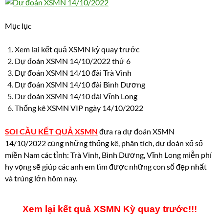
Mục lục
Xem lại kết quả XSMN kỳ quay trước
Dự đoán XSMN 14/10/2022 thứ 6
Dự đoán XSMN 14/10 đài Trà Vinh
Dự đoán XSMN 14/10 đài Bình Dương
Dự đoán XSMN 14/10 đài Vĩnh Long
Thống kê XSMN VIP ngày 14/10/2022
SOI CẦU KẾT QUẢ XSMN
đưa ra dự đoán XSMN
14/10/2022 cùng những thống kê, phân tích, dự đoán xổ số
miền Nam các tỉnh: Trà Vinh, Bình Dương, Vĩnh Long miễn phí
hy vọng sẽ giúp các anh em tìm được những con số đẹp nhất
và trúng lớn hôm nay.
Xem lại kết quả XSMN Kỳ quay trước!!!