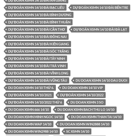
DỰ ĐOÁN XSMN 14/10 ĐÀI AN GIANG
DỰ ĐOÁN XSMN 14/10 ĐÀI BẠC LIÊU
DỰ ĐOÁN XSMN 14/10 ĐÀI BẾN TRE
DỰ ĐOÁN XSMN 14/10 ĐÀI BÌNH DƯƠNG
DỰ ĐOÁN XSMN 14/10 ĐÀI BÌNH THUẬN
DỰ ĐOÁN XSMN 14/10 ĐÀI CẦN THƠ
DỰ ĐOÁN XSMN 14/10 ĐÀI ĐÀ LẠT
DỰ ĐOÁN XSMN 14/10 ĐÀI ĐỒNG NAI
DỰ ĐOÁN XSMN 14/10 ĐÀI KIÊN GIANG
DỰ ĐOÁN XSMN 14/10 ĐÀI SÓC TRĂNG
DỰ ĐOÁN XSMN 14/10 ĐÀI TÂY NINH
DỰ ĐOÁN XSMN 14/10 ĐÀI TRÀ VINH
DỰ ĐOÁN XSMN 14/10 ĐÀI VĨNH LONG
DỰ ĐOÁN XSMN 14/10 ĐÀI VŨNG TÀU
DU DOAN XSMN 14/10 DAU DUOI
DU DOAN XSMN 14/10 THỨ 6.
DU DOAN XSMN 14/10 VIP
DỰ ĐOÁN XSMN 14/10/2021
DỰ ĐOÁN XSMN 14/10/2022
DỰ ĐOÁN XSMN 14/10/2022 THỨ 6
DU DOAN XSMN 3 SO
DU DOAN XSMN 666 14/10
DU DOAN XSMN BACH THU LO 14/10
DU DOAN XSMN MINH NGOC 14/10
DU DOAN XSMN THAN TAI 14/10
DU DOAN XSMN WAP 14/10
DU DOAN XSMN WIN2888 14/10
DU DOAN XSMN WIN2988 14/10
SC XSMN 14/10