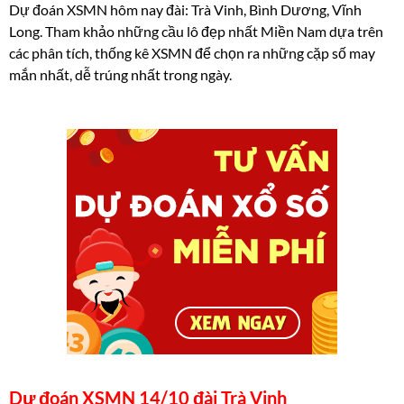
Dự đoán XSMN hôm nay đài: Trà Vinh, Bình Dương, Vĩnh
Long. Tham khảo những cầu lô đẹp nhất Miền Nam dựa trên
các phân tích, thống kê XSMN để chọn ra những cặp số may
mắn nhất, dễ trúng nhất trong ngày.
Dự đoán XSMN 14/10 đài Trà Vinh