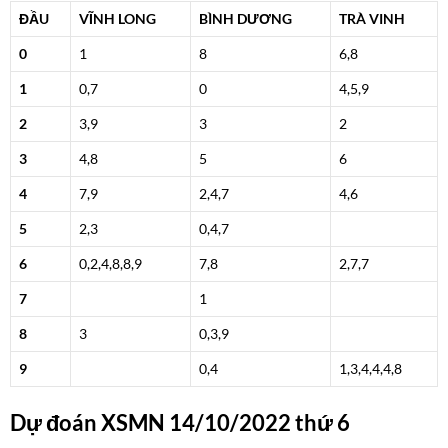
ĐẦU
VĨNH LONG
BÌNH DƯƠNG
TRÀ VINH
0
1
8
6,8
1
0,7
0
4,
5
,9
2
3,9
3
2
3
4,8
5
6
4
7,9
2
,4,7
4,6
5
2,3
0,4,7
6
0,2,
4
,8,8,9
7,8
2,7,7
7
1
8
3
0,3,9
9
0,4
1,3,4,4,4,8
Dự đoán XSMN 14/10/2022 thứ 6