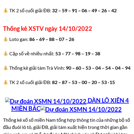
TK 2 số cuối giải ĐB:
32 – 59 – 91 – 06 – 49 – 26 – 42
Thống kê XSTV ngày 14/10/2022
Loto gan:
86 – 69 – 88 – 07 – 26
Cặp số về nhiều nhất:
53 – 77 – 98 – 19 – 38
Thống kê giải tám Trà Vinh:
90 – 60 – 53 – 04 – 54 – 04 – 94
TK 2 số cuối giải ĐB:
82 – 87 – 53 – 00 – 20 – 53 -15
DÀN LÔ XIÊN 4
MIỀN BẮC
Thống kê xổ số miền Nam tổng hợp thông tin của những bộ số
đầu đuôi lô tô, giải ĐB, giải tám xuất hiện trong thời gian gần