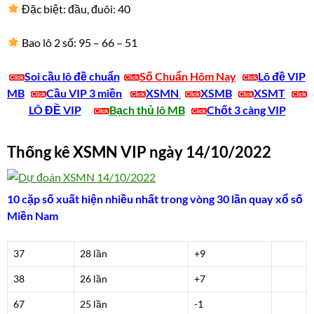
Đặc biệt: đầu, đuôi: 40
Bao lô 2 số: 95 – 66 – 51
Soi cầu lô đề chuẩn
Số Chuẩn Hôm Nay
Lô đề VIP
MB
Cầu VIP 3 miền
XSMN
XSMB
XSMT
LÔ ĐỀ VIP
Bạch thủ lô MB
Chốt 3 càng VIP
Thống kê XSMN VIP ngày 14/10/2022
10 cặp số xuất hiện nhiều nhất trong vòng 30 lần quay xổ số
Miền Nam
37
28 lần
+9
38
26 lần
+7
67
25 lần
-1