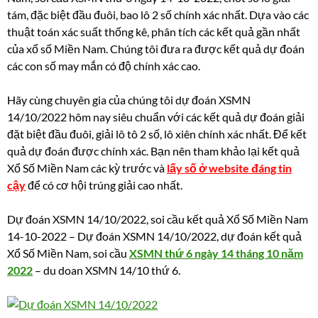
tám, đặc biệt đầu đuôi, bao lô 2 số chính xác nhất. Dựa vào các
thuật toán xác suất thống kê, phân tích các kết quả gần nhất
của xổ số Miền Nam. Chúng tôi đưa ra được kết quả dự đoán
các con số may mắn có độ chính xác cao.
Hãy cùng chuyên gia của chúng tôi dự đoán XSMN
14/10/2022 hôm nay siêu chuẩn với các kết quả dự đoán giải
đặt biệt đầu đuôi, giải lô tô 2 số, lô xiên chính xác nhất. Để kết
quả dự đoán được chính xác. Bạn nên tham khảo lại kết quả
Xổ Số Miền Nam các kỳ trước và
lấy số ở website đáng tin
cậy
để có cơ hội trúng giải cao nhất.
Dự đoán XSMN 14/10/2022, soi cầu kết quả Xổ Số Miền Nam
14-10-2022 – Dự đoán XSMN 14/10/2022, dự đoán kết quả
Xổ Số Miền Nam, soi cầu
XSMN thứ 6 ngày 14 tháng 10 năm
2022
– du doan XSMN 14/10 thứ 6.