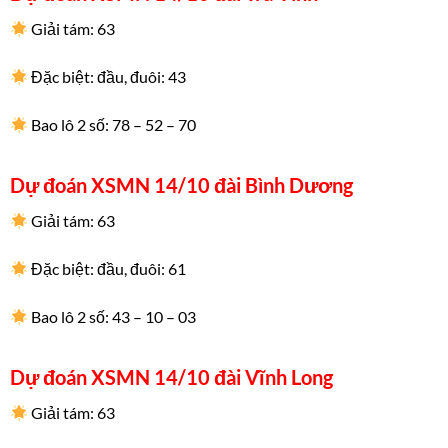
Giải tám: 63
Đặc biệt: đầu, đuôi: 43
Bao lô 2 số: 78 – 52 – 70
Dự đoán XSMN 14/10 đài Bình Dương
Giải tám: 63
Đặc biệt: đầu, đuôi: 61
Bao lô 2 số: 43 – 10 – 03
Dự đoán XSMN 14/10 đài Vĩnh Long
Giải tám: 63