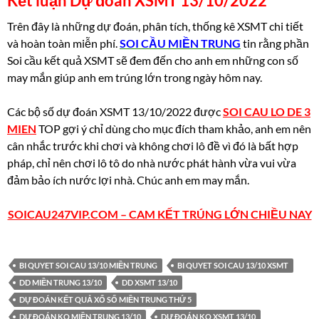
Kết luận Dự đoán XSMT 13/10/2022
Trên đây là những dự đoán, phân tích, thống kê XSMT chi tiết
và hoàn toàn miễn phí.
SOI CẦU MIỀN TRUNG
tin rằng phần
Soi cầu kết quả XSMT sẽ đem đến cho anh em những con số
may mắn giúp anh em trúng lớn trong ngày hôm nay.
Các bộ số dự đoán XSMT 13/10/2022 được
SOI CAU LO DE 3
MIEN
TOP gợi ý chỉ dùng cho mục đích tham khảo, anh em nên
cân nhắc trước khi chơi và không chơi lô đề vì đó là bất hợp
pháp, chỉ nên chơi lô tô do nhà nước phát hành vừa vui vừa
đảm bảo ích nước lợi nhà. Chúc anh em may mắn.
SOICAU247VIP.COM – CAM KẾT TRÚNG LỚN CHIỀU NAY
BI QUYET SOI CAU 13/10 MIỀN TRUNG
BI QUYET SOI CAU 13/10 XSMT
DD MIỀN TRUNG 13/10
DD XSMT 13/10
DỰ ĐOÁN KẾT QUẢ XỔ SỐ MIỀN TRUNG THỨ 5
DỰ ĐOÁN KQ MIỀN TRUNG 13/10
DỰ ĐOÁN KQ XSMT 13/10