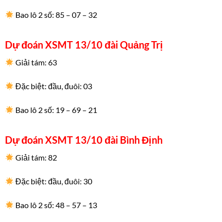
Bao lô 2 số: 85 – 07 – 32
Dự đoán XSMT 13/10 đài Quảng Trị
Giải tám: 63
Đặc biệt: đầu, đuôi: 03
Bao lô 2 số: 19 – 69 – 21
Dự đoán XSMT 13/10 đài Bình Định
Giải tám: 82
Đặc biệt: đầu, đuôi: 30
Bao lô 2 số: 48 – 57 – 13