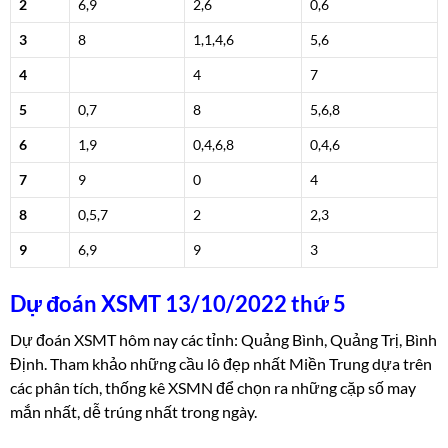
2
6,9
2,6
0,6
3
8
1,1,4,6
5,6
4
4
7
5
0,7
8
5,
6
,8
6
1,9
0,4,
6
,8
0,4,6
7
9
0
4
8
0,5,7
2
2,3
9
6
,9
9
3
Dự đoán XSMT 13/10/2022 thứ 5
Dự đoán XSMT hôm nay các tỉnh: Quảng Bình, Quảng Trị, Bình
Định. Tham khảo những cầu lô đẹp nhất Miền Trung dựa trên
các phân tích, thống kê XSMN để chọn ra những cặp số may
mắn nhất, dễ trúng nhất trong ngày.