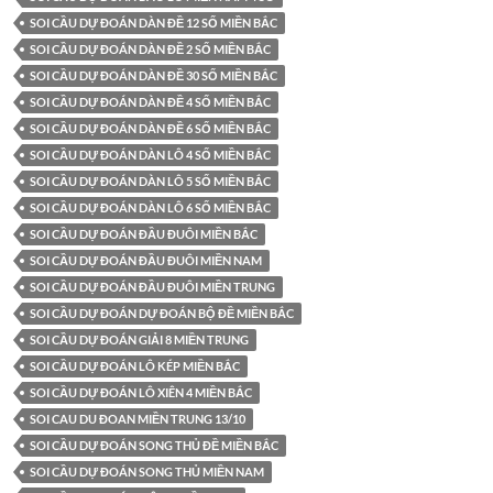
SOI CẦU DỰ ĐOÁN DÀN ĐỀ 12 SỐ MIỀN BẮC
SOI CẦU DỰ ĐOÁN DÀN ĐỀ 2 SỐ MIỀN BẮC
SOI CẦU DỰ ĐOÁN DÀN ĐỀ 30 SỐ MIỀN BẮC
SOI CẦU DỰ ĐOÁN DÀN ĐỀ 4 SỐ MIỀN BẮC
SOI CẦU DỰ ĐOÁN DÀN ĐỀ 6 SỐ MIỀN BẮC
SOI CẦU DỰ ĐOÁN DÀN LÔ 4 SỐ MIỀN BẮC
SOI CẦU DỰ ĐOÁN DÀN LÔ 5 SỐ MIỀN BẮC
SOI CẦU DỰ ĐOÁN DÀN LÔ 6 SỐ MIỀN BẮC
SOI CẦU DỰ ĐOÁN ĐẦU ĐUÔI MIỀN BẮC
SOI CẦU DỰ ĐOÁN ĐẦU ĐUÔI MIỀN NAM
SOI CẦU DỰ ĐOÁN ĐẦU ĐUÔI MIỀN TRUNG
SOI CẦU DỰ ĐOÁN DỰ ĐOÁN BỘ ĐỀ MIỀN BẮC
SOI CẦU DỰ ĐOÁN GIẢI 8 MIỀN TRUNG
SOI CẦU DỰ ĐOÁN LÔ KÉP MIỀN BẮC
SOI CẦU DỰ ĐOÁN LÔ XIÊN 4 MIỀN BẮC
SOI CAU DU ĐOAN MIỀN TRUNG 13/10
SOI CẦU DỰ ĐOÁN SONG THỦ ĐỀ MIỀN BẮC
SOI CẦU DỰ ĐOÁN SONG THỦ MIỀN NAM