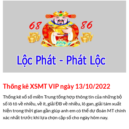
Thống kê XSMT VIP ngày 13/10/2022
Thống kê xổ số miền Trung tổng hợp thông tin của những bộ
số lô tô về nhiều, về ít, giải ĐB về nhiều, lô gan, giải tám xuất
hiện trong thời gian gần giúp anh em có thể dự đoán MT chính
xác nhất trước khi lựa chọn cặp số cho ngày hôm nay.