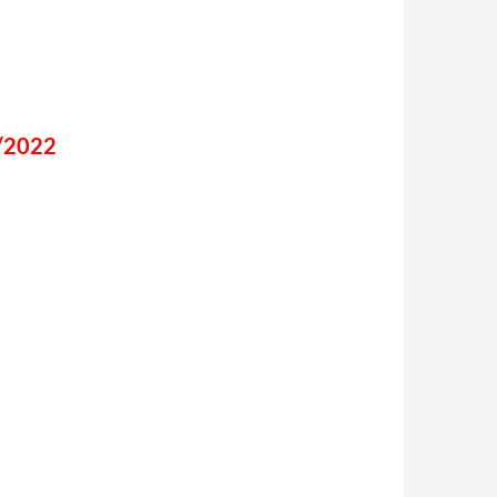
0/2022