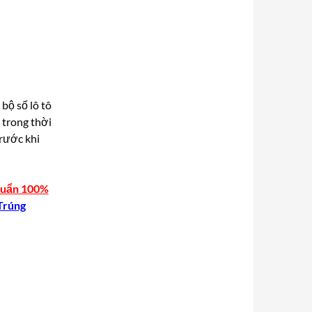
bộ số lô tô
n trong thời
rước khi
huẩn 100%
Trúng