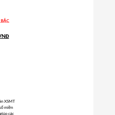
 BẮC
 VNĐ
oán XSMT
 số miền
giúp các