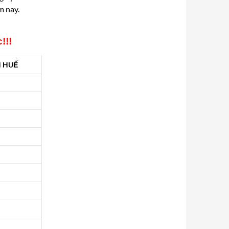
m nay.
!!!
N HUẾ