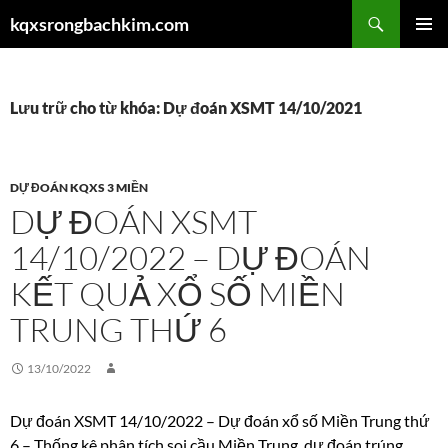
Chuyển
Tìm
kqxsrongbachkim.com
đến
kiếm
TRÌNH
nội
ĐƠN CƠ
dung
SỞ
Lưu trữ cho từ khóa: Dự đoán XSMT 14/10/2021
DỰ ĐOÁN KQXS 3 MIỀN
DỰ ĐOÁN XSMT
14/10/2022 – DỰ ĐOÁN
KẾT QUẢ XỔ SỐ MIỀN
TRUNG THỨ 6
13/10/2022
Dự đoán XSMT 14/10/2022 – Dự đoán xổ số Miền Trung thứ
6 – Thống kê phân tích soi cầu Miền Trung, dự đoán trúng