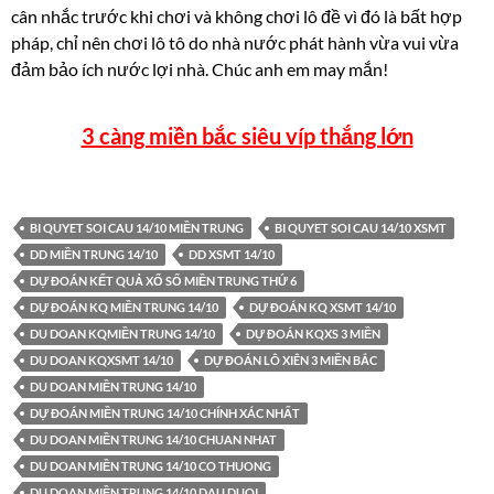
cân nhắc trước khi chơi và không chơi lô đề vì đó là bất hợp
pháp, chỉ nên chơi lô tô do nhà nước phát hành vừa vui vừa
đảm bảo ích nước lợi nhà. Chúc anh em may mắn!
3 càng miền bắc siêu víp thắng lớn
BI QUYET SOI CAU 14/10 MIỀN TRUNG
BI QUYET SOI CAU 14/10 XSMT
DD MIỀN TRUNG 14/10
DD XSMT 14/10
DỰ ĐOÁN KẾT QUẢ XỔ SỐ MIỀN TRUNG THỨ 6
DỰ ĐOÁN KQ MIỀN TRUNG 14/10
DỰ ĐOÁN KQ XSMT 14/10
DU DOAN KQMIỀN TRUNG 14/10
DỰ ĐOÁN KQXS 3 MIỀN
DU DOAN KQXSMT 14/10
DỰ ĐOÁN LÔ XIÊN 3 MIỀN BẮC
DU DOAN MIỀN TRUNG 14/10
DỰ ĐOÁN MIỀN TRUNG 14/10 CHÍNH XÁC NHẤT
DU DOAN MIỀN TRUNG 14/10 CHUAN NHAT
DU DOAN MIỀN TRUNG 14/10 CO THUONG
DU DOAN MIỀN TRUNG 14/10 DAU DUOI