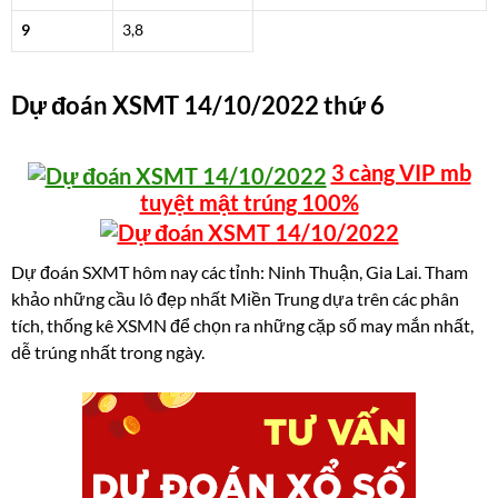
9
3,8
Dự đoán XSMT 14/10/2022 thứ 6
3 càng VIP mb
tuyệt mật trúng 100%
Dự đoán SXMT hôm nay các tỉnh: Ninh Thuận, Gia Lai. Tham
khảo những cầu lô đẹp nhất Miền Trung dựa trên các phân
tích, thống kê XSMN để chọn ra những cặp số may mắn nhất,
dễ trúng nhất trong ngày.