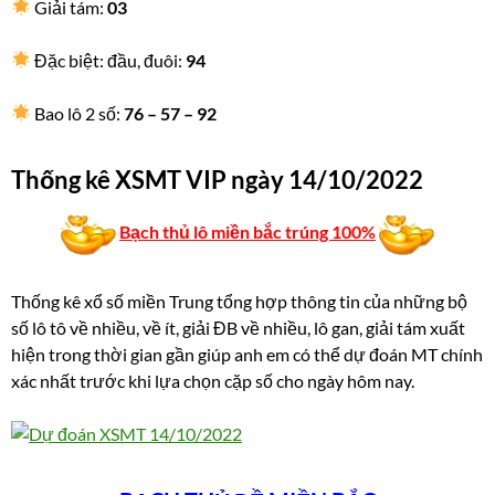
Giải tám:
03
Đặc biệt: đầu, đuôi:
94
Bao lô 2 số:
76 – 57 – 92
Thống kê XSMT VIP ngày 14/10/2022
Bạch thủ lô miền bắc trúng 100%
Thống kê xổ số miền Trung tổng hợp thông tin của những bộ
số lô tô về nhiều, về ít, giải ĐB về nhiều, lô gan, giải tám xuất
hiện trong thời gian gần giúp anh em có thể dự đoán MT chính
xác nhất trước khi lựa chọn cặp số cho ngày hôm nay.