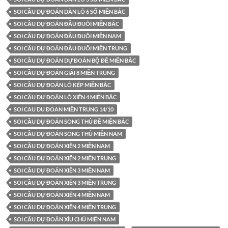
SOI CẦU DỰ ĐOÁN DÀN LÔ 6 SỐ MIỀN BẮC
SOI CẦU DỰ ĐOÁN ĐẦU ĐUÔI MIỀN BẮC
SOI CẦU DỰ ĐOÁN ĐẦU ĐUÔI MIỀN NAM
SOI CẦU DỰ ĐOÁN ĐẦU ĐUÔI MIỀN TRUNG
SOI CẦU DỰ ĐOÁN DỰ ĐOÁN BỘ ĐỀ MIỀN BẮC
SOI CẦU DỰ ĐOÁN GIẢI 8 MIỀN TRUNG
SOI CẦU DỰ ĐOÁN LÔ KÉP MIỀN BẮC
SOI CẦU DỰ ĐOÁN LÔ XIÊN 4 MIỀN BẮC
SOI CAU DU ĐOAN MIỀN TRUNG 14/10
SOI CẦU DỰ ĐOÁN SONG THỦ ĐỀ MIỀN BẮC
SOI CẦU DỰ ĐOÁN SONG THỦ MIỀN NAM
SOI CẦU DỰ ĐOÁN XIÊN 2 MIỀN NAM
SOI CẦU DỰ ĐOÁN XIÊN 2 MIỀN TRUNG
SOI CẦU DỰ ĐOÁN XIÊN 3 MIỀN NAM
SOI CẦU DỰ ĐOÁN XIÊN 3 MIỀN TRUNG
SOI CẦU DỰ ĐOÁN XIÊN 4 MIỀN NAM
SOI CẦU DỰ ĐOÁN XIÊN 4 MIỀN TRUNG
SOI CẦU DỰ ĐOÁN XỈU CHỦ MIỀN NAM