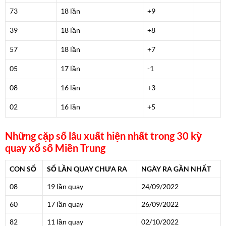
73
18 lần
+9
39
18 lần
+8
57
18 lần
+7
05
17 lần
-1
08
16 lần
+3
02
16 lần
+5
Những cặp số lâu xuất hiện nhất trong 30 kỳ
quay xổ số Miền Trung
CON SỐ
SỐ LẦN QUAY CHƯA RA
NGÀY RA GẦN NHẤT
08
19 lần quay
24/09/2022
60
17 lần quay
26/09/2022
82
11 lần quay
02/10/2022