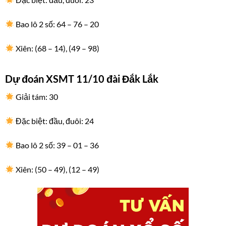
Bao lô 2 số: 64 – 76 – 20
Xiên:
(68 – 14), (49 – 98)
Dự đoán XSMT 11/10 đài Đắk Lắk
Giải tám: 30
Đặc biệt: đầu, đuôi: 24
Bao lô 2 số: 39 – 01 – 36
Xiên:
(50 – 49), (12 – 49)