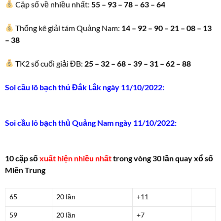
Cặp số về nhiều nhất:
55 – 93 – 78 – 63 – 64
Thống kê giải tám Quảng Nam:
14 – 92 – 90 – 21 – 08 – 13
– 38
TK2 số cuối giải ĐB:
25 – 32 – 68 – 39 – 31 – 62 – 88
Soi cầu lô bạch thủ Đắk Lắk ngày 11/10/2022:
Soi cầu lô bạch thủ Quảng Nam ngày 11/10/2022:
10 cặp số
xuất hiện nhiều nhất
trong vòng 30 lần quay xổ số
Miền Trung
65
20 lần
+11
59
20 lần
+7