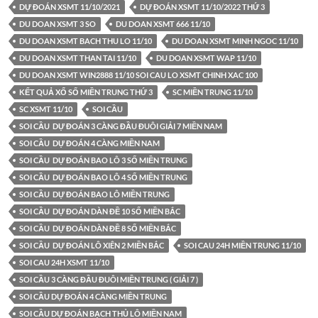
DỰ ĐOÁN XSMT 11/10/2021
DỰ ĐOÁN XSMT 11/10/2022 THỨ 3
DU DOAN XSMT 3 SO
DU DOAN XSMT 666 11/10
DU DOAN XSMT BACH THU LO 11/10
DU DOAN XSMT MINH NGOC 11/10
DU DOAN XSMT THAN TAI 11/10
DU DOAN XSMT WAP 11/10
DU DOAN XSMT WIN2888 11/10 SOI CAU LO XSMT CHINH XAC 100
KẾT QUẢ XỔ SỐ MIỀN TRUNG THỨ 3
SC MIỀN TRUNG 11/10
SC XSMT 11/10
SOI CẦU
SOI CẦU DỰ ĐOÁN 3 CÀNG ĐẦU ĐUÔI GIẢI 7 MIỀN NAM
SOI CẦU DỰ ĐOÁN 4 CÀNG MIỀN NAM
SOI CẦU DỰ ĐOÁN BAO LÔ 3 SỐ MIỀN TRUNG
SOI CẦU DỰ ĐOÁN BAO LÔ 4 SỐ MIỀN TRUNG
SOI CẦU DỰ ĐOÁN BAO LÔ MIỀN TRUNG
SOI CẦU DỰ ĐOÁN DÀN ĐỀ 10 SỐ MIỀN BẮC
SOI CẦU DỰ ĐOÁN DÀN ĐỀ 8 SỐ MIỀN BẮC
SOI CẦU DỰ ĐOÁN LÔ XIÊN 2 MIỀN BẮC
SOI CAU 24H MIỀN TRUNG 11/10
SOI CAU 24H XSMT 11/10
SOI CẦU 3 CÀNG ĐẦU ĐUÔI MIỀN TRUNG ( GIẢI 7 )
SOI CẦU DỰ ĐOÁN 4 CÀNG MIỀN TRUNG
SOI CẦU DỰ ĐOÁN BẠCH THỦ LÔ MIỀN NAM