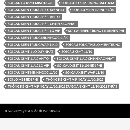
SOI CAU LO XSMT MINH NGOC
SOI CAU LO XSMT RONG BACH KIM
SOI CAU MIỀN TRUNG 1 LO DUY NHAT
SOI CẦU MIỀN TRUNG 11/10
SOI CAU MIỀN TRUNG 11/10 AN TO
SOI CAU MIỀN TRUNG 11/10 CHINH XAC NHAT
SOI CAU MIỀN TRUNG 11/10 LO VIP
SOI CAU MIỀN TRUNG 11/10 MIEN PHI
SOI CAU MIỀN TRUNG MINH NGOC 11/10
SOI CAU MIỀN TRUNG WAP 11/10
SOI CẦU SONG THỦ LÔ MIỀN TRUNG
SOI CAU XSMT 1 LO DUY NHAT
SOI CẦU XSMT 11/10
SOI CAU XSMT 11/10 AN TO
SOI CAU XSMT 11/10 CHINH XAC NHAT
SOI CAU XSMT 11/10 LO VIP
SOI CAU XSMT 11/10 MIEN PHI
SOI CAU XSMT MINH NGOC 11/10
SOI CAU XSMT WAP 11/10
SOI LO MB MIEN PHI
THỐNG KÊ XSMT VIP NGÀY 11/10/2022
THỐNG KÊ XSMT VIP NGÀY 11/10/2022 DỰ ĐOÁN XSMT 11/10/2022 THỨ 3
Tự hào được phát triển từ WordPress