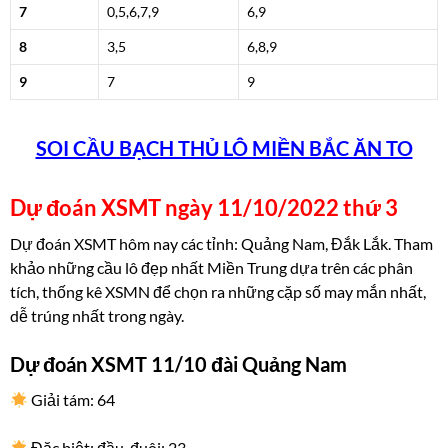
7
0,5,6,7,
9
6,9
8
3,5
6,
8
,9
9
7
9
SOI CẦU BẠCH THỦ LÔ MIỀN BẮC ĂN TO
Dự đoán XSMT ngày 11/10/2022 thứ 3
Dự đoán XSMT hôm nay các tỉnh: Quảng Nam, Đắk Lắk. Tham
khảo những cầu lô đẹp nhất Miền Trung dựa trên các phân
tích, thống kê XSMN để chọn ra những cặp số may mắn nhất,
dễ trúng nhất trong ngày.
Dự đoán XSMT 11/10 đài Quảng Nam
Giải tám: 64
Đặc biệt: đầu, đuôi: 23