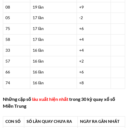
08
19 lần
+9
05
17 lần
-2
75
17 lần
+6
58
17 lần
+4
33
16 lần
+4
57
16 lần
+2
66
16 lần
+6
74
16 lần
+8
Những cặp số
lâu xuất hiện nhất
trong 30 kỳ quay xổ số
Miền Trung
CON SỐ
SỐ LẦN QUAY CHƯA RA
NGÀY RA GẦN NHẤT