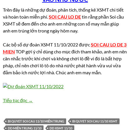
Trên đây là những dự đoán, phân tích, thống kê XSMT chi tiết
và hoàn toàn miễn phí.
SOI CAU LO DE
tin rằng phần Soi cầu
XSMT sẽ đem đến cho anh em những con số may mắn giúp
anh em trúng lớn trong ngày hôm nay.
Các bộ số dự đoán XSMT 11/10/2022 được
SOI CAU LO DE 3
MIEN
TOP gợi ý chỉ dùng cho mục đích tham khảo, anh em nên
cân nhắc trước khi chơi và không chơi lô đề vì đó là bất hợp
pháp, chỉ nên chơi lô tô do nhà nước phát hành vừa vui vừa
đảm bảo ích nước lợi nhà. Chúc anh em may mắn.
Dự đoán XSMT 11/10/2022 – Dự đoán kết quả xổ s
Tiếp tục đọc
→
BI QUYET SOI CAU 11/10 MIỀN TRUNG
BI QUYET SOI CAU 11/10 XSMT
DD MIỀN TRUNG 11/10
DD XSMT 11/10