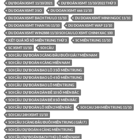
DỰ ĐOÁN XSMT 11/10/2021
DỰ ĐOÁN XSMT 11/10/2022 THỨ 3
DU DOAN XSMT 3 SO
DU DOAN XSMT 666 11/10
DU DOAN XSMT BACH THU LO 11/10
DU DOAN XSMT MINH NGOC 11/10
DU DOAN XSMT THAN TAI 11/10
DU DOAN XSMT WAP 11/10
DU DOAN XSMT WIN2888 11/10 SOI CAU LO XSMT CHINH XAC 100
KẾT QUẢ XỔ SỐ MIỀN TRUNG THỨ 3
SC MIỀN TRUNG 11/10
SC XSMT 11/10
SOI CẦU
SOI CẦU DỰ ĐOÁN 3 CÀNG ĐẦU ĐUÔI GIẢI 7 MIỀN NAM
SOI CẦU DỰ ĐOÁN 4 CÀNG MIỀN NAM
SOI CẦU DỰ ĐOÁN BAO LÔ 3 SỐ MIỀN TRUNG
SOI CẦU DỰ ĐOÁN BAO LÔ 4 SỐ MIỀN TRUNG
SOI CẦU DỰ ĐOÁN BAO LÔ MIỀN TRUNG
SOI CẦU DỰ ĐOÁN DÀN ĐỀ 10 SỐ MIỀN BẮC
SOI CẦU DỰ ĐOÁN DÀN ĐỀ 8 SỐ MIỀN BẮC
SOI CẦU DỰ ĐOÁN LÔ XIÊN 2 MIỀN BẮC
SOI CAU 24H MIỀN TRUNG 11/10
SOI CAU 24H XSMT 11/10
SOI CẦU 3 CÀNG ĐẦU ĐUÔI MIỀN TRUNG ( GIẢI 7 )
SOI CẦU DỰ ĐOÁN 4 CÀNG MIỀN TRUNG
SOI CẦU DỰ ĐOÁN BẠCH THỦ LÔ MIỀN NAM