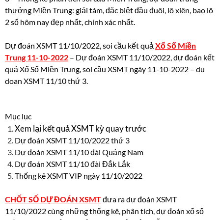
thưởng Miền Trung: giải tám, đặc biệt đầu đuôi, lô xiên, bao lô
2 số hôm nay đẹp nhất, chính xác nhất.
Dự đoán XSMT 11/10/2022, soi cầu kết quả
Xổ Số Miền
Trung 11-10-2022
– Dự đoán XSMT 11/10/2022, dự đoán kết
quả Xổ Số Miền Trung, soi cầu XSMT ngày 11-10-2022 – du
doan XSMT 11/10 thứ 3.
Mục lục
Xem lại kết quả XSMT kỳ quay trước
Dự đoán XSMT 11/10/2022 thứ 3
Dự đoán XSMT 11/10 đài Quảng Nam
Dự đoán XSMT 11/10 đài Đắk Lắk
Thống kê XSMT VIP ngày 11/10/2022
CHỐT SỐ DỰ ĐOÁN XSMT
đưa ra dự đoán XSMT
11/10/2022 cùng những thống kê, phân tích, dự đoán xổ số