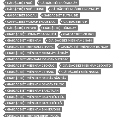
GẢI ĐẶC BIỆT NUÔI
GẢI ĐẶC BIỆT NUÔI 3 NGÀY
GẢI ĐẶC BIỆT NUÔI KHUNG
GẢI ĐẶC BIỆT NUÔI KHUNG 2 NGÀY
GẢI ĐẶC BIỆT SOICAU
GẢI ĐẶC BIỆT TỨ THỦ ĐỀ
GẢI ĐẶC BIỆT VÀ BẠCH THỦ XS LÀ GÌ
GẢI ĐẶC BIỆT VIP
GẢI ĐẶC BIỆT VIP 360
GIẢI ĐẶC BIỆT HÔM NAY
GIẢI ĐẶC BIỆT HÔM NAY BAO NHIÊU
GIAI DAC BIET MB 2021
GIẢI ĐẶC BIỆT MIỀN NAM
GIAI DAC BIET MIEN NAM 1 NAM
GIAI DAC BIET MIEN NAM 1 THANG
GIẢI ĐẶC BIỆT MIỀN NAM 100 NGÀY
GIẢI ĐẶC BIỆT MIỀN NAM 100 NGÀY GẦN ĐÂY
GIAI DAC BIET MIEN NAM 100 NGAY MIEN BAC
GIẢI ĐẶC BIỆT MIỀN NAM 2 SỐ CUỐI
GIAI DAC BIET MIEN NAM 2 SO XSTD
GIẢI ĐẶC BIỆT MIỀN NAM 3 THÁNG
GIẢI ĐẶC BIỆT MIỀN NAM 30
GIẢI ĐẶC BIỆT MIỀN NAM 30 NGÀY GẦN ĐÂY
GIẢI ĐẶC BIỆT MIỀN NAM 30 NGÀY TRƯỚC
GIẢI ĐẶC BIỆT MIỀN NAM BẢNG TUẦN
GIẢI ĐẶC BIỆT MIỀN NAM BAO NHIÊU TIỀN
GIẢI ĐẶC BIỆT MIỀN NAM BAO NHIÊU TỜ
GIẢI ĐẶC BIỆT MIỀN NAM BÌNH DƯƠNG
GIAI DAC BIET MIEN NAM BINH PHUOC