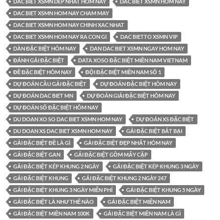
DAC BIET XSMN DEP NHAT HOM NAY
DAC BIET XSMN HOM NAY
DAC BIET XSMN HOM NAY CHAM MAY
DAC BIET XSMN HOM NAY CHINH XAC NHAT
DAC BIET XSMN HOM NAY RA CON GI
DAC BIETTO XSMN VIP
DÀN ĐẶC BIỆT HÔM NAY
DAN DAC BIET XSMN NGAY HOM NAY
ĐÁNH GẢI ĐẶC BIỆT
DATA XOSO ĐẶC BIỆT MIỀN NAM VIETNAM
ĐỀ ĐẶC BIỆT HÔM NAY
ĐỘI ĐẶC BIỆT MIỀN NAM SỐ 1
DỰ ĐOÁN CẦU GẢI ĐẶC BIỆT
DỰ ĐOÁN ĐẶC BIỆT HÔM NAY
DỰ ĐOÁN DAC BIET MN
DỰ ĐOÁN GIẢI ĐẶC BIỆT HÔM NAY
DỰ ĐOÁN SỐ ĐẶC BIỆT HÔM NAY
DU DOAN XO SO DAC BIET XSMN HOM NAY
DỰ ĐOÁN XS ĐẶC BIỆT
DU DOAN XS DAC BIET XSMN HOM NAY
GẢI ĐẶC BIỆT BẤT BẠI
GẢI ĐẶC BIỆT ĐỀ LÀ GÌ
GẢI ĐẶC BIỆT ĐẸP NHẤT HÔM NAY
GẢI ĐẶC BIỆT GAN
GẢI ĐẶC BIỆT GỒM MẤY CẶP
GẢI ĐẶC BIỆT KÉP KHUNG 2 NGÀY
GẢI ĐẶC BIỆT KÉP KHUNG 3 NGÀY
GẢI ĐẶC BIỆT KHUNG
GẢI ĐẶC BIỆT KHUNG 2 NGÀY 247
GẢI ĐẶC BIỆT KHUNG 3 NGÀY MIỄN PHÍ
GẢI ĐẶC BIỆT KHUNG 5 NGÀY
GẢI ĐẶC BIỆT LÀ NHƯ THẾ NÀO
GẢI ĐẶC BIỆT MIỀN NAM
GẢI ĐẶC BIỆT MIỀN NAM 100K
GẢI ĐẶC BIỆT MIỀN NAM LÀ GÌ