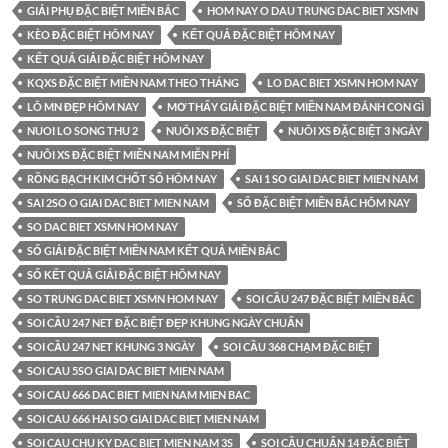
GIẢI PHỤ ĐẶC BIỆT MIỀN BẮC
HOM NAY O DAU TRUNG DAC BIET XSMN
KÈO ĐẶC BIỆT HÔM NAY
KẾT QUẢ ĐẶC BIỆT HÔM NAY
KẾT QUẢ GIẢI ĐẶC BIỆT HÔM NAY
KQXS ĐẶC BIỆT MIỀN NAM THEO THÁNG
LO DAC BIET XSMN HOM NAY
LÔ MN ĐẸP HÔM NAY
MƠ THẤY GIẢI ĐẶC BIỆT MIỀN NAM ĐÁNH CON GÌ
NUOI LO SONG THU 2
NUÔI XS ĐẶC BIỆT
NUÔI XS ĐẶC BIỆT 3 NGÀY
NUÔI XS ĐẶC BIỆT MIỀN NAM MIỄN PHÍ
RỒNG BẠCH KIM CHỐT SỐ HÔM NAY
SAI 1 SO GIAI DAC BIET MIEN NAM
SAI 2SO O GIAI DAC BIET MIEN NAM
SỐ ĐẶC BIỆT MIỀN BẮC HÔM NAY
SO DAC BIET XSMN HOM NAY
SỔ GIẢI ĐẶC BIỆT MIỀN NAM KẾT QUẢ MIỀN BẮC
SỔ KẾT QUẢ GIẢI ĐẶC BIỆT HÔM NAY
SO TRUNG DAC BIET XSMN HOM NAY
SOI CẦU 247 ĐẶC BIỆT MIỀN BẮC
SOI CẦU 247 NET ĐẶC BIỆT ĐẸP KHUNG NGÀY CHUẨN
SOI CẦU 247 NET KHUNG 3 NGÀY
SOI CẦU 368 CHẠM ĐẶC BIỆT
SOI CAU 5SO GIAI DAC BIET MIEN NAM
SOI CAU 666 DAC BIET MIEN NAM MIEN BAC
SOI CAU 666 HAI SO GIAI DAC BIET MIEN NAM
SOI CAU CHU KY DAC BIET MIEN NAM 3S
SOI CẦU CHUẨN 14 ĐẶC BIỆT