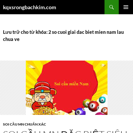
Chuyển
Tìm
kqxsrongbachkim.com
đến
kiếm
TRÌNH
nội
ĐƠN CƠ
dung
SỞ
Lưu trữ cho từ khóa: 2 so cuoi giai dac biet mien nam lau
chua ve
SOI CẦU MN CHUẨN XÁC