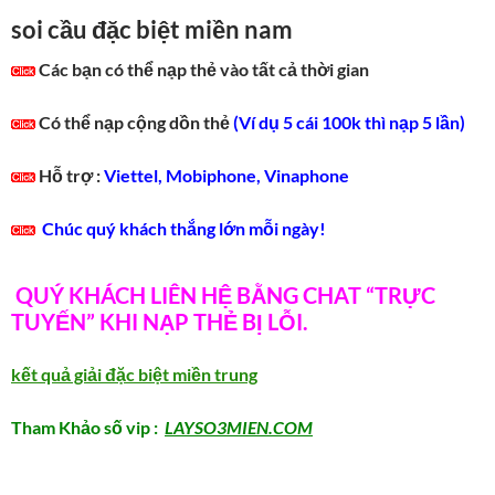
soi cầu đặc biệt miền nam
Các bạn có thể nạp thẻ vào tất cả thời gian
Có thể nạp cộng dồn thẻ
(Ví dụ 5 cái 100k thì nạp 5 lần)
Hỗ trợ :
Viettel, Mobiphone, Vinaphone
Chúc quý khách thắng lớn mỗi ngày!
QUÝ KHÁCH LIÊN HỆ BẰNG CHAT “TRỰC
TUYẾN” KHI NẠP THẺ BỊ LỖI.
kết quả giải đặc biệt miền trung
Tham Khảo số vip :
LAYSO3MIEN.COM