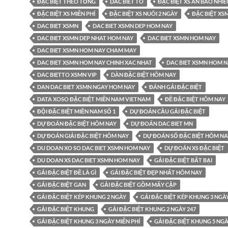
ĐẶC BIỆT THEO TỔNG
DAC BIET TO
ĐẶC BIỆT XS AN BAO NHIÊ
ĐẶC BIỆT XS MIỄN PHÍ
ĐẶC BIỆT XS NUÔI 2 NGÀY
ĐẶC BIỆT XS
DAC BIET XSMN
DAC BIET XSMN DEP HOM NAY
DAC BIET XSMN DEP NHAT HOM NAY
DAC BIET XSMN HOM NAY
DAC BIET XSMN HOM NAY CHAM MAY
DAC BIET XSMN HOM NAY CHINH XAC NHAT
DAC BIET XSMN HOM N
DAC BIETTO XSMN VIP
DÀN ĐẶC BIỆT HÔM NAY
DAN DAC BIET XSMN NGAY HOM NAY
ĐÁNH GẢI ĐẶC BIỆT
DATA XOSO ĐẶC BIỆT MIỀN NAM VIETNAM
ĐỀ ĐẶC BIỆT HÔM NAY
ĐỘI ĐẶC BIỆT MIỀN NAM SỐ 1
DỰ ĐOÁN CẦU GẢI ĐẶC BIỆT
DỰ ĐOÁN ĐẶC BIỆT HÔM NAY
DỰ ĐOÁN DAC BIET MN
DỰ ĐOÁN GIẢI ĐẶC BIỆT HÔM NAY
DỰ ĐOÁN SỐ ĐẶC BIỆT HÔM NA
DU DOAN XO SO DAC BIET XSMN HOM NAY
DỰ ĐOÁN XS ĐẶC BIỆT
DU DOAN XS DAC BIET XSMN HOM NAY
GẢI ĐẶC BIỆT BẤT BẠI
GẢI ĐẶC BIỆT ĐỀ LÀ GÌ
GẢI ĐẶC BIỆT ĐẸP NHẤT HÔM NAY
GẢI ĐẶC BIỆT GAN
GẢI ĐẶC BIỆT GỒM MẤY CẶP
GẢI ĐẶC BIỆT KÉP KHUNG 2 NGÀY
GẢI ĐẶC BIỆT KÉP KHUNG 3 NGÀ
GẢI ĐẶC BIỆT KHUNG
GẢI ĐẶC BIỆT KHUNG 2 NGÀY 247
GẢI ĐẶC BIỆT KHUNG 3 NGÀY MIỄN PHÍ
GẢI ĐẶC BIỆT KHUNG 5 NG