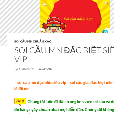
SOI CẦU MN CHUẨN XÁC
SOI CẦU MN ĐẶC BIỆT SI
VIP
15/04/2021
ADMIN
–
soi cầu mn đặc biệt siêu vip – soi cầu giải đặc biệt miề
lô đề mn
Chúng tôi luôn đi đầu trong lĩnh vực soi cầu và 
đề hàng ngày chuẩn nhất mọi diễn đàn. Chúng tôi khôn