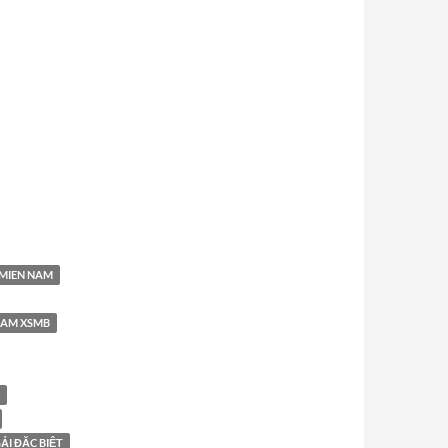
T MIEN NAM
NAM XSMB
ẢI ĐẶC BIỆT