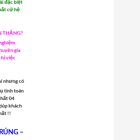
ải đặc biệt
bất cứ hệ
IẾN THẮNG?
 nghiệm
chuyên gia
hỉ việc
hí nhưng có
cụ tính toán
nhất 04
giúp khách
ất !!
TRÚNG –