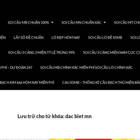
SOI CẦU MB CHUẨN 100%
SOI CẦU MN CHUẨN XÁC
SOI CẦU MT CH
IỀN
LẤY SỐ ĐỀ CHUẨN
LÔ ĐẸP HÔM NAY
SOI CẦU LÔ ĐỀ XSMB
SOI L
SOI CẦU 3 CÀNG 3 MIỀN TỶ LỆ TRÚNG 99%
SOI CẦU 3 CÀNG MIỀN NAM CỰC C
 PHÍ – DỰ ĐOÁN 247
SOI CẦU MB CHÍNH XÁC MIỄN PHÍ SOI CẦU LÔ CHÍNH XÁC
BẠCH KIM 666 HÔM NAY MIỄN PHÍ
CAU XSMB – THỐNG KÊ CẦU BẠCH THỦ MIỀN BẮ
Lưu trữ cho từ khóa: dac biet mn