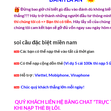
Đừng bao giờ chỉ biết gù đầu vào đánh dù không biế
thắng??? Hãy trở thành những người đầu tư thông min
thì chúng tôi có => Bạn thì có tiền
. Hãy lấy số của chúng 
chúng tôi cam kết bạn sẽ gỡ đủ vốn ngay sau ngày hôm 
soi cầu đặc biệt miền nam
Các bạn có thể nạp thẻ vào tất cả thời gian
Có thể nạp cộng dồn thẻ
(Ví dụ 5 cái 100k thì nạp 5 l
Hỗ trợ :
Viettel, Mobiphone, Vinaphone
Chúc quý khách thắng lớn mỗi ngày!
QUÝ KHÁCH LIÊN HỆ BẰNG CHAT “TRỰC
KHI NẠP THẺ BỊ LỖI.