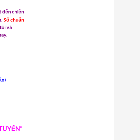
t đến chiến
h.
Số chuẩn
tôi và
nay.
ần)
 TUYẾN”