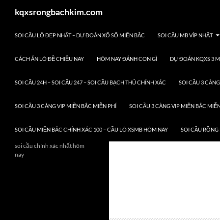
Chuyển
Tìm
kqxsrongbachkim.com
đến
kiếm
nội
SOI CẦU LÔ ĐẸP NHẤT – DỰ ĐOÁN XỔ SỐ MIỀN BẮC
SOI CẦU MB VÍP NHẤT
dung
CÁCH ĂN LÔ ĐỀ CHIỀU NAY
HÔM NAY ĐÁNH CON GÌ
DỰ ĐOÁN KQXS 3 M
SOI CẦU 24H – SOI CẦU 247 – SOI CẦU BẠCH THỦ CHÍNH XÁC
SOI CẦU 3 CÀNG
SOI CẦU 3 CÀNG VIP MIỀN BẮC MIỄN PHÍ
SOI CẦU 3 CÀNG VIP MIỀN BẮC MIỄN
SOI CẦU MIỀN BẮC CHÍNH XÁC 100 – CẦU LÔ XSMB HÔM NAY
SOI CẦU RỒNG 
soi cầu chính xác nhất hôm
nay