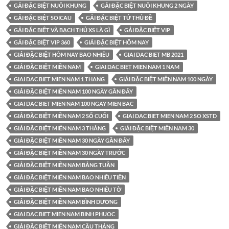
GẢI ĐẶC BIỆT NUÔI KHUNG
GẢI ĐẶC BIỆT NUÔI KHUNG 2 NGÀY
GẢI ĐẶC BIỆT SOICAU
GẢI ĐẶC BIỆT TỨ THỦ ĐỀ
GẢI ĐẶC BIỆT VÀ BẠCH THỦ XS LÀ GÌ
GẢI ĐẶC BIỆT VIP
GẢI ĐẶC BIỆT VIP 360
GIẢI ĐẶC BIỆT HÔM NAY
GIẢI ĐẶC BIỆT HÔM NAY BAO NHIÊU
GIAI DAC BIET MB 2021
GIẢI ĐẶC BIỆT MIỀN NAM
GIAI DAC BIET MIEN NAM 1 NAM
GIAI DAC BIET MIEN NAM 1 THANG
GIẢI ĐẶC BIỆT MIỀN NAM 100 NGÀY
GIẢI ĐẶC BIỆT MIỀN NAM 100 NGÀY GẦN ĐÂY
GIAI DAC BIET MIEN NAM 100 NGAY MIEN BAC
GIẢI ĐẶC BIỆT MIỀN NAM 2 SỐ CUỐI
GIAI DAC BIET MIEN NAM 2 SO XSTD
GIẢI ĐẶC BIỆT MIỀN NAM 3 THÁNG
GIẢI ĐẶC BIỆT MIỀN NAM 30
GIẢI ĐẶC BIỆT MIỀN NAM 30 NGÀY GẦN ĐÂY
GIẢI ĐẶC BIỆT MIỀN NAM 30 NGÀY TRƯỚC
GIẢI ĐẶC BIỆT MIỀN NAM BẢNG TUẦN
GIẢI ĐẶC BIỆT MIỀN NAM BAO NHIÊU TIỀN
GIẢI ĐẶC BIỆT MIỀN NAM BAO NHIÊU TỜ
GIẢI ĐẶC BIỆT MIỀN NAM BÌNH DƯƠNG
GIAI DAC BIET MIEN NAM BINH PHUOC
GIẢI ĐẶC BIỆT MIỀN NAM CẦU THÁNG