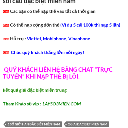
soi cầu đặc biệt miền nam
Các bạn có thể nạp thẻ vào tất cả thời gian
Có thể nạp cộng dồn thẻ
(Ví dụ 5 cái 100k thì nạp 5 lần)
Hỗ trợ :
Viettel, Mobiphone, Vinaphone
Chúc quý khách thắng lớn mỗi ngày!
QUÝ KHÁCH LIÊN HỆ BẰNG CHAT “TRỰC
TUYẾN” KHI NẠP THẺ BỊ LỖI.
kết quả giải đặc biệt miền trung
Tham Khảo số vip :
LAYSO3MIEN.COM
1 SỐ GIỚI HẠN ĐẶC BIỆT MIỀN NAM
2 GIAI DAC BIET MIEN NAM