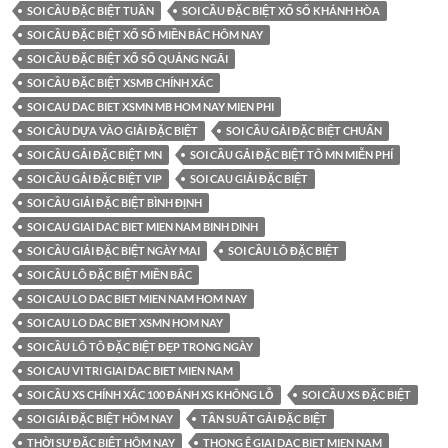
SOI CẦU ĐẶC BIỆT TUẦN
SOI CẦU ĐẶC BIỆT XỔ SỐ KHÁNH HÒA
SOI CẦU ĐẶC BIỆT XỔ SỐ MIỀN BẮC HÔM NAY
SOI CẦU ĐẶC BIỆT XỔ SỐ QUẢNG NGÃI
SOI CẦU ĐẶC BIỆT XSMB CHÍNH XÁC
SOI CAU DAC BIET XSMN MB HOM NAY MIEN PHI
SOI CẦU DỰA VÀO GIẢI ĐẶC BIỆT
SOI CẦU GẢI ĐẶC BIỆT CHUẨN
SOI CẦU GẢI ĐẶC BIỆT MN
SOI CẦU GẢI ĐẶC BIỆT TÔ MN MIỄN PHÍ
SOI CẦU GẢI ĐẶC BIỆT VIP
SOI CAU GIẢI ĐẶC BIỆT
SOI CẦU GIẢI ĐẶC BIỆT BÌNH ĐỊNH
SOI CAU GIAI DAC BIET MIEN NAM BINH DINH
SOI CẦU GIẢI ĐẶC BIỆT NGÀY MAI
SOI CẦU LÔ ĐẶC BIỆT
SOI CẦU LÔ ĐẶC BIỆT MIỀN BẮC
SOI CAU LO DAC BIET MIEN NAM HOM NAY
SOI CAU LO DAC BIET XSMN HOM NAY
SOI CẦU LÔ TÔ ĐẶC BIỆT ĐẸP TRONG NGÀY
SOI CAU VI TRI GIAI DAC BIET MIEN NAM
SOI CẦU XS CHÍNH XÁC 100 ĐÁNH XS KHÔNG LỖ
SOI CẦU XS ĐẶC BIỆT
SOI GIẢI ĐẶC BIỆT HÔM NAY
TẦN SUẤT GẢI ĐẶC BIỆT
THỜI SỰ ĐẶC BIỆT HÔM NAY
THONG Ê GIAI DAC BIET MIEN NAM