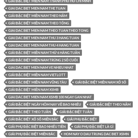
GIẢI ĐẶC BIỆT MIỀN NAM THÀNH PHỐ HỒ CHÍ MINH
GIAI DAC BIET MIEN NAM THE TUAN
GIẢI ĐẶC BIỆT MIỀN NAM THEO NĂM
GIẢI ĐẶC BIỆT MIỀN NAM THEO TỔNG
GIAI DAC BIET MIEN NAM THEO TUAN THEO TONG
GIAI DAC BIET MIEN NAM THU 3 HANG TUAN
GIAI DAC BIET MIEN NAM THU 4 HANG TUAN
GIẢI ĐẶC BIỆT MIỀN NAM THỨ 6 HÀNG TUẦN
GIẢI ĐẶC BIỆT MIỀN NAM TRÚNG 2 SỐ CUỐI
GIAI DAC BIET MIEN NAM VE NHIEU NHAT
GIẢI ĐẶC BIỆT MIỀN NAM VIETLOTT
GIẢI ĐẶC BIỆT MIỀN NAM VŨNG TÀU
GIẢI ĐẶC BIỆT MIỀN NAM XỔ SỐ
GIẢI ĐẶC BIỆT MIỀN NAM XSMB
GIAI DAC BIET MIEN NAM XSMB 100 NGAY GAN NHAT
GIẢI ĐẶC BIỆT NGÀY HÔM NAY VỀ BAO NHIÊU
GIẢI ĐẶC BIỆT THEO NĂM
GIẢI ĐẶC BIỆT THEO TUẦN
GIẢI ĐẶC BIỆT TUẦN
GIẢI ĐẶC BIỆT XỔ SỐ MIỀN BẮC
GIẢI PHỤ ĐẶC BIỆT
GIẢI PHỤ ĐẶC BIỆT BAO NHIÊU TIỀN
GIẢI PHỤ ĐẶC BIỆT LÀ GÌ
GIẢI PHỤ ĐẶC BIỆT MIỀN BẮC
HOM NAY O DAU TRUNG DAC BIET XSMN