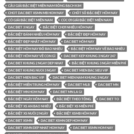
CẦU GIẢI ĐẶC BIỆT MIỀN NAM RỒNG BẠCH KIM
CHOT DAC BIET XSMN MB HOM NAY
CHỐT SỐ ĐẶC BIỆT HÔM NAY
CÓ GIẢI ĐẶC BIỆT MIỀN NAM
CÚC ƠI GIẢI ĐẶC BIỆT MIỀN NAM
DAC BIET 3 NGAY
ĐẶC BIỆT CHƠI NHIỀU HÔM NAY
ĐẶC BIỆT ĐÁNH NHIỀU HÔM NAY
ĐẶC BIỆT ĐẸP HÔM NAY
ĐẶC BIỆT ĐẸP NHẤT HÔM NAY
DAC BIET HÔM NAY
ĐẶC BIỆT HÔM NAY ĐỔ BAO NHIÊU
ĐẶC BIỆT HÔM NAY VỀ BAO NHIÊU
ĐẶC BIỆT HÔM NAY VỀ CON GÌ
DAC BIET KEP KHUNG 3 NGAY 247
DAC BIET KHUNG 2 NGAY DEP NHAT
ĐẶC BIỆT KHUNG 3 NGÀY MIỄN PHÍ
DAC BIET KHUNG NUOI 3 NGAY
DAC BIET MIEN BAC SIEU VIP
DAC BIET MIEN BAC VIP
DAC BIET MIEN NAM KHUNG 3 NGAY
ĐẶC BIỆT MIỀN TRUNG HÔM NAY
DAC BIET MLB
DAC BIET MN
ĐẶC BIỆT MN HOM NAY
DAC BIET MN LA GI
ĐẶC BIỆT NGÀY HÔM NAY
ĐẶC BIỆT THEO TỔNG
DAC BIET TO
ĐẶC BIỆT XS AN BAO NHIÊU
ĐẶC BIỆT XS MIỄN PHÍ
ĐẶC BIỆT XS NUÔI 2 NGÀY
ĐẶC BIỆT XSMB HÔM NAY
DAC BIET XSMN
DAC BIET XSMN DEP HOM NAY
DAC BIET XSMN DEP NHAT HOM NAY
DAC BIET XSMN HOM NAY