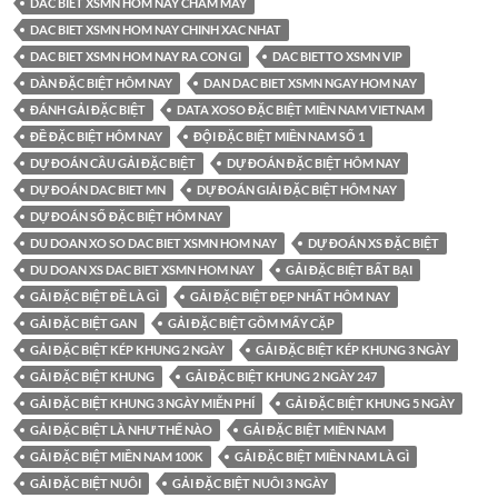
DAC BIET XSMN HOM NAY CHAM MAY
DAC BIET XSMN HOM NAY CHINH XAC NHAT
DAC BIET XSMN HOM NAY RA CON GI
DAC BIETTO XSMN VIP
DÀN ĐẶC BIỆT HÔM NAY
DAN DAC BIET XSMN NGAY HOM NAY
ĐÁNH GẢI ĐẶC BIỆT
DATA XOSO ĐẶC BIỆT MIỀN NAM VIETNAM
ĐỀ ĐẶC BIỆT HÔM NAY
ĐỘI ĐẶC BIỆT MIỀN NAM SỐ 1
DỰ ĐOÁN CẦU GẢI ĐẶC BIỆT
DỰ ĐOÁN ĐẶC BIỆT HÔM NAY
DỰ ĐOÁN DAC BIET MN
DỰ ĐOÁN GIẢI ĐẶC BIỆT HÔM NAY
DỰ ĐOÁN SỐ ĐẶC BIỆT HÔM NAY
DU DOAN XO SO DAC BIET XSMN HOM NAY
DỰ ĐOÁN XS ĐẶC BIỆT
DU DOAN XS DAC BIET XSMN HOM NAY
GẢI ĐẶC BIỆT BẤT BẠI
GẢI ĐẶC BIỆT ĐỀ LÀ GÌ
GẢI ĐẶC BIỆT ĐẸP NHẤT HÔM NAY
GẢI ĐẶC BIỆT GAN
GẢI ĐẶC BIỆT GỒM MẤY CẶP
GẢI ĐẶC BIỆT KÉP KHUNG 2 NGÀY
GẢI ĐẶC BIỆT KÉP KHUNG 3 NGÀY
GẢI ĐẶC BIỆT KHUNG
GẢI ĐẶC BIỆT KHUNG 2 NGÀY 247
GẢI ĐẶC BIỆT KHUNG 3 NGÀY MIỄN PHÍ
GẢI ĐẶC BIỆT KHUNG 5 NGÀY
GẢI ĐẶC BIỆT LÀ NHƯ THẾ NÀO
GẢI ĐẶC BIỆT MIỀN NAM
GẢI ĐẶC BIỆT MIỀN NAM 100K
GẢI ĐẶC BIỆT MIỀN NAM LÀ GÌ
GẢI ĐẶC BIỆT NUÔI
GẢI ĐẶC BIỆT NUÔI 3 NGÀY