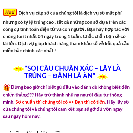
Dịch vụ cấp số của chúng tôi là dịch vụ số mất phí
nhưng có tỷ lệ trúng cao , tất cả những con số dựa trên các
công cụ tính toán điện tử và con người . Bạn hãy hợp tác với
chúng tôi ít nhất 04 ngày trong 1 tuần. Chắc chắn bạn sẽ có
lãi lớn. Dịch vụ giúp khách hàng tham khảo số về kết quả cầu
miền bắc chính xác nhất !!
“SOI CẦU CHUẨN XÁC – LẤY LÀ
TRÚNG – ĐÁNH LÀ ĂN”
Đừng bao giờ chỉ biết gù đầu vào đánh dù không biết đến
chiến thắng??? Hãy trở thành những người đầu tư thông
minh.
Số chuẩn thì chúng tôi có => Bạn thì có tiền
. Hãy lấy số
của chúng tôi và chúng tôi cam kết bạn sẽ gỡ đủ vốn ngay
sau ngày hôm nay.