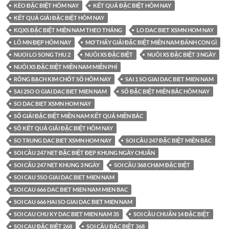
KÈO ĐẶC BIỆT HÔM NAY
KẾT QUẢ ĐẶC BIỆT HÔM NAY
KẾT QUẢ GIẢI ĐẶC BIỆT HÔM NAY
KQXS ĐẶC BIỆT MIỀN NAM THEO THÁNG
LO DAC BIET XSMN HOM NAY
LÔ MN ĐẸP HÔM NAY
MƠ THẤY GIẢI ĐẶC BIỆT MIỀN NAM ĐÁNH CON GÌ
NUOI LO SONG THU 2
NUÔI XS ĐẶC BIỆT
NUÔI XS ĐẶC BIỆT 3 NGÀY
NUÔI XS ĐẶC BIỆT MIỀN NAM MIỄN PHÍ
RỒNG BẠCH KIM CHỐT SỐ HÔM NAY
SAI 1 SO GIAI DAC BIET MIEN NAM
SAI 2SO O GIAI DAC BIET MIEN NAM
SỐ ĐẶC BIỆT MIỀN BẮC HÔM NAY
SO DAC BIET XSMN HOM NAY
SỔ GIẢI ĐẶC BIỆT MIỀN NAM KẾT QUẢ MIỀN BẮC
SỔ KẾT QUẢ GIẢI ĐẶC BIỆT HÔM NAY
SO TRUNG DAC BIET XSMN HOM NAY
SOI CẦU 247 ĐẶC BIỆT MIỀN BẮC
SOI CẦU 247 NET ĐẶC BIỆT ĐẸP KHUNG NGÀY CHUẨN
SOI CẦU 247 NET KHUNG 3 NGÀY
SOI CẦU 368 CHẠM ĐẶC BIỆT
SOI CAU 5SO GIAI DAC BIET MIEN NAM
SOI CAU 666 DAC BIET MIEN NAM MIEN BAC
SOI CAU 666 HAI SO GIAI DAC BIET MIEN NAM
SOI CAU CHU KY DAC BIET MIEN NAM 3S
SOI CẦU CHUẨN 14 ĐẶC BIỆT
SOI CAU ĐẶC BIỆT 268
SOI CẦU ĐẶC BIỆT 368