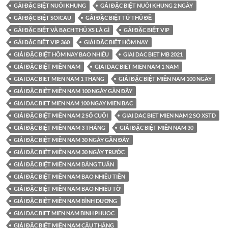
GẢI ĐẶC BIỆT NUÔI KHUNG
GẢI ĐẶC BIỆT NUÔI KHUNG 2 NGÀY
GẢI ĐẶC BIỆT SOICAU
GẢI ĐẶC BIỆT TỨ THỦ ĐỀ
GẢI ĐẶC BIỆT VÀ BẠCH THỦ XS LÀ GÌ
GẢI ĐẶC BIỆT VIP
GẢI ĐẶC BIỆT VIP 360
GIẢI ĐẶC BIỆT HÔM NAY
GIẢI ĐẶC BIỆT HÔM NAY BAO NHIÊU
GIAI DAC BIET MB 2021
GIẢI ĐẶC BIỆT MIỀN NAM
GIAI DAC BIET MIEN NAM 1 NAM
GIAI DAC BIET MIEN NAM 1 THANG
GIẢI ĐẶC BIỆT MIỀN NAM 100 NGÀY
GIẢI ĐẶC BIỆT MIỀN NAM 100 NGÀY GẦN ĐÂY
GIAI DAC BIET MIEN NAM 100 NGAY MIEN BAC
GIẢI ĐẶC BIỆT MIỀN NAM 2 SỐ CUỐI
GIAI DAC BIET MIEN NAM 2 SO XSTD
GIẢI ĐẶC BIỆT MIỀN NAM 3 THÁNG
GIẢI ĐẶC BIỆT MIỀN NAM 30
GIẢI ĐẶC BIỆT MIỀN NAM 30 NGÀY GẦN ĐÂY
GIẢI ĐẶC BIỆT MIỀN NAM 30 NGÀY TRƯỚC
GIẢI ĐẶC BIỆT MIỀN NAM BẢNG TUẦN
GIẢI ĐẶC BIỆT MIỀN NAM BAO NHIÊU TIỀN
GIẢI ĐẶC BIỆT MIỀN NAM BAO NHIÊU TỜ
GIẢI ĐẶC BIỆT MIỀN NAM BÌNH DƯƠNG
GIAI DAC BIET MIEN NAM BINH PHUOC
GIẢI ĐẶC BIỆT MIỀN NAM CẦU THÁNG