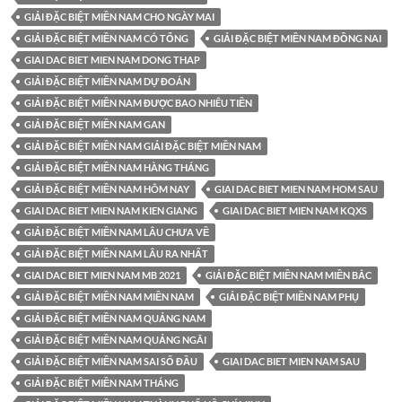
GIẢI ĐẶC BIỆT MIỀN NAM CHO NGÀY MAI
GIẢI ĐẶC BIỆT MIỀN NAM CÓ TỔNG
GIẢI ĐẶC BIỆT MIỀN NAM ĐỒNG NAI
GIAI DAC BIET MIEN NAM DONG THAP
GIẢI ĐẶC BIỆT MIỀN NAM DỰ ĐOÁN
GIẢI ĐẶC BIỆT MIỀN NAM ĐƯỢC BAO NHIÊU TIỀN
GIẢI ĐẶC BIỆT MIỀN NAM GAN
GIẢI ĐẶC BIỆT MIỀN NAM GIẢI ĐẶC BIỆT MIỀN NAM
GIẢI ĐẶC BIỆT MIỀN NAM HÀNG THÁNG
GIẢI ĐẶC BIỆT MIỀN NAM HÔM NAY
GIAI DAC BIET MIEN NAM HOM SAU
GIAI DAC BIET MIEN NAM KIEN GIANG
GIAI DAC BIET MIEN NAM KQXS
GIẢI ĐẶC BIỆT MIỀN NAM LÂU CHƯA VỀ
GIẢI ĐẶC BIỆT MIỀN NAM LÂU RA NHẤT
GIAI DAC BIET MIEN NAM MB 2021
GIẢI ĐẶC BIỆT MIỀN NAM MIỀN BẮC
GIẢI ĐẶC BIỆT MIỀN NAM MIỀN NAM
GIẢI ĐẶC BIỆT MIỀN NAM PHỤ
GIẢI ĐẶC BIỆT MIỀN NAM QUẢNG NAM
GIẢI ĐẶC BIỆT MIỀN NAM QUẢNG NGÃI
GIẢI ĐẶC BIỆT MIỀN NAM SAI SỐ ĐẦU
GIAI DAC BIET MIEN NAM SAU
GIẢI ĐẶC BIỆT MIỀN NAM THÁNG