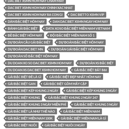
DAC BIET XSMN HOM NAY CHAM MAY
DAC BIET XSMN HOM NAY CHINH XAC NHAT
DAC BIET XSMN HOM NAY RA CON GI
DAC BIETTO XSMN VIP
DÀN ĐẶC BIỆT HÔM NAY
DAN DAC BIET XSMN NGAY HOM NAY
ĐÁNH GẢI ĐẶC BIỆT
DATA XOSO ĐẶC BIỆT MIỀN NAM VIETNAM
ĐỀ ĐẶC BIỆT HÔM NAY
ĐỘI ĐẶC BIỆT MIỀN NAM SỐ 1
DỰ ĐOÁN CẦU GẢI ĐẶC BIỆT
DỰ ĐOÁN ĐẶC BIỆT HÔM NAY
DỰ ĐOÁN DAC BIET MN
DỰ ĐOÁN GIẢI ĐẶC BIỆT HÔM NAY
DỰ ĐOÁN SỐ ĐẶC BIỆT HÔM NAY
DU DOAN XO SO DAC BIET XSMN HOM NAY
DỰ ĐOÁN XS ĐẶC BIỆT
DU DOAN XS DAC BIET XSMN HOM NAY
GẢI ĐẶC BIỆT BẤT BẠI
GẢI ĐẶC BIỆT ĐỀ LÀ GÌ
GẢI ĐẶC BIỆT ĐẸP NHẤT HÔM NAY
GẢI ĐẶC BIỆT GAN
GẢI ĐẶC BIỆT GỒM MẤY CẶP
GẢI ĐẶC BIỆT KÉP KHUNG 2 NGÀY
GẢI ĐẶC BIỆT KÉP KHUNG 3 NGÀY
GẢI ĐẶC BIỆT KHUNG
GẢI ĐẶC BIỆT KHUNG 2 NGÀY 247
GẢI ĐẶC BIỆT KHUNG 3 NGÀY MIỄN PHÍ
GẢI ĐẶC BIỆT KHUNG 5 NGÀY
GẢI ĐẶC BIỆT LÀ NHƯ THẾ NÀO
GẢI ĐẶC BIỆT MIỀN NAM
GẢI ĐẶC BIỆT MIỀN NAM 100K
GẢI ĐẶC BIỆT MIỀN NAM LÀ GÌ
GẢI ĐẶC BIỆT NUÔI
GẢI ĐẶC BIỆT NUÔI 3 NGÀY