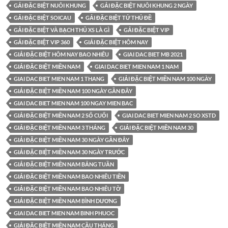
GẢI ĐẶC BIỆT NUÔI KHUNG
GẢI ĐẶC BIỆT NUÔI KHUNG 2 NGÀY
GẢI ĐẶC BIỆT SOICAU
GẢI ĐẶC BIỆT TỨ THỦ ĐỀ
GẢI ĐẶC BIỆT VÀ BẠCH THỦ XS LÀ GÌ
GẢI ĐẶC BIỆT VIP
GẢI ĐẶC BIỆT VIP 360
GIẢI ĐẶC BIỆT HÔM NAY
GIẢI ĐẶC BIỆT HÔM NAY BAO NHIÊU
GIAI DAC BIET MB 2021
GIẢI ĐẶC BIỆT MIỀN NAM
GIAI DAC BIET MIEN NAM 1 NAM
GIAI DAC BIET MIEN NAM 1 THANG
GIẢI ĐẶC BIỆT MIỀN NAM 100 NGÀY
GIẢI ĐẶC BIỆT MIỀN NAM 100 NGÀY GẦN ĐÂY
GIAI DAC BIET MIEN NAM 100 NGAY MIEN BAC
GIẢI ĐẶC BIỆT MIỀN NAM 2 SỐ CUỐI
GIAI DAC BIET MIEN NAM 2 SO XSTD
GIẢI ĐẶC BIỆT MIỀN NAM 3 THÁNG
GIẢI ĐẶC BIỆT MIỀN NAM 30
GIẢI ĐẶC BIỆT MIỀN NAM 30 NGÀY GẦN ĐÂY
GIẢI ĐẶC BIỆT MIỀN NAM 30 NGÀY TRƯỚC
GIẢI ĐẶC BIỆT MIỀN NAM BẢNG TUẦN
GIẢI ĐẶC BIỆT MIỀN NAM BAO NHIÊU TIỀN
GIẢI ĐẶC BIỆT MIỀN NAM BAO NHIÊU TỜ
GIẢI ĐẶC BIỆT MIỀN NAM BÌNH DƯƠNG
GIAI DAC BIET MIEN NAM BINH PHUOC
GIẢI ĐẶC BIỆT MIỀN NAM CẦU THÁNG