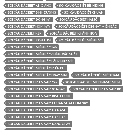
SOI CẦU ĐẶC BIỆT AN GIANG
SOI CẦU ĐẶC BIỆT BÌNH ĐỊNH
SOI CẦU ĐẶC BIỆT BÌNH DƯƠNG
SOI CẦU ĐẶC BIỆT CHUẨN
SOI CẦU ĐẶC BIỆT ĐỒNG NAI
SOI CẦU ĐẶC BIỆT HAI SỐ
SOI CAU DAC BIET HOM NAY
SOI CẦU ĐẶC BIỆT HÔM NAY MIỀN BẮC
SOI CAU DAC BIET KEP
SOI CẦU ĐẶC BIỆT KHÁNH HÒA
SOI CẦU ĐẶC BIỆT KON TUM
SOI CẦU ĐẶC BIỆT MIỀN BẮC
SOI CAU ĐẶC BIỆT MIỀN BẮC 366
SOI CẦU ĐẶC BIỆT MIỀN BẮC CHÍNH XÁC NHẤT
SOI CẦU ĐẶC BIỆT MIỀN BẮC LÂU CHƯA VỀ
SOI CẦU ĐẶC BIỆT MIỀN BẮC MIỄN PHÍ
SOI CẦU ĐẶC BIỆT MIỀN BẮC NGÀY MAI
SOI CẦU ĐẶC BIỆT MIỀN NAM
SOI CAU DAC BIET MIEN NAM 247
SOI CAU DAC BIET MIEN NAM 3 MIEN
SOI CAU DAC BIET MIEN NAM 30 NGAY
SOI CAU DAC BIET MIEN NAM BD
SOI CAU DAC BIET MIEN NAM BINH PHUOC
SOI CAU DAC BIET MIEN NAM CHUAN NHAT HOM NAY
SOI CAU DAC BIET MIEN NAM DA NANG
SOI CAU DAC BIET MIEN NAM DAK LAK
SOI CAU DAC BIET MIEN NAM DANG CHAY