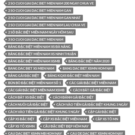
2 SO CUOI GIAI DAC BIET MIEN NAM 200 NGAY CHUA VE
2 SO CUOI GIAI DAC BIET MIEN NAM GAN
2 SO CUOI GIAI DAC BIET MIEN NAM GAN NHAT
2 SO CUOI GIAI DAC BIET MIEN NAM LAU CHUA VE
2 SỐ ĐẶC BIỆT MIỀN NAM NGÀY HÔM SAU
3 SO CUOI GIAI DAC BIET MIEN NAM
BẢNG ĐẶC BIỆT MIỀN NAM XS ĐÀ NẴNG
BẢNG ĐẶC BIỆT MIỀN NAM XS NINH THUẬN
BẢNG ĐẶC BIỆT MIỀN NAM XSMB
BẢNG ĐẶC BIỆT NĂM 2020
BANG DAC BIET XS MIEN NAM
BANG DAC BIET XSMN HOM NAY
BẢNG GẢI ĐẶC BIỆT
BẢNG KQXS ĐẶC BIỆT MIỀN NAM
BÚN BÒ ĐẶC BIỆT MIỀN NAM SỐ 1
CÁC GIẢI ĐẶC BIỆT MIỀN NAM
CÁC GIẢI ĐẶC BIỆT MIỀN NAM XSMB
CÁCH BẮT GẢI ĐẶC BIỆT
CÁCH BẮT XS ĐẶC BIỆT
CÁCH ĐÁNH GẢI ĐẶC BIỆT
CÁCH NUÔI GẢI ĐẶC BIỆT
CÁCH VÀO TIỀN GẢI ĐẶC BIỆT KHUNG 3 NGÀY
CÁCH VÀO TIỀN GẢI ĐẶC BIỆT KHUNG 5 NGÀY
CẶP GẢI ĐẶC BIỆT
CẶP XS ĐẶC BIỆT
CẶP XS ĐẶC BIỆT MIỀN NAM
CẶP XS TÔ MN
CẶP XS TÔ XSMN
CẦU ĐẶC BIỆT ĐẸP HÔM NAY
CAU DAC BIET XSMN MB HOM NAY
CAU DE DAC BIET XSMN HOM NAY