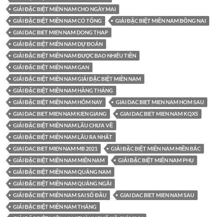
GIẢI ĐẶC BIỆT MIỀN NAM CHO NGÀY MAI
GIẢI ĐẶC BIỆT MIỀN NAM CÓ TỔNG
GIẢI ĐẶC BIỆT MIỀN NAM ĐỒNG NAI
GIAI DAC BIET MIEN NAM DONG THAP
GIẢI ĐẶC BIỆT MIỀN NAM DỰ ĐOÁN
GIẢI ĐẶC BIỆT MIỀN NAM ĐƯỢC BAO NHIÊU TIỀN
GIẢI ĐẶC BIỆT MIỀN NAM GAN
GIẢI ĐẶC BIỆT MIỀN NAM GIẢI ĐẶC BIỆT MIỀN NAM
GIẢI ĐẶC BIỆT MIỀN NAM HÀNG THÁNG
GIẢI ĐẶC BIỆT MIỀN NAM HÔM NAY
GIAI DAC BIET MIEN NAM HOM SAU
GIAI DAC BIET MIEN NAM KIEN GIANG
GIAI DAC BIET MIEN NAM KQXS
GIẢI ĐẶC BIỆT MIỀN NAM LÂU CHƯA VỀ
GIẢI ĐẶC BIỆT MIỀN NAM LÂU RA NHẤT
GIAI DAC BIET MIEN NAM MB 2021
GIẢI ĐẶC BIỆT MIỀN NAM MIỀN BẮC
GIẢI ĐẶC BIỆT MIỀN NAM MIỀN NAM
GIẢI ĐẶC BIỆT MIỀN NAM PHỤ
GIẢI ĐẶC BIỆT MIỀN NAM QUẢNG NAM
GIẢI ĐẶC BIỆT MIỀN NAM QUẢNG NGÃI
GIẢI ĐẶC BIỆT MIỀN NAM SAI SỐ ĐẦU
GIAI DAC BIET MIEN NAM SAU
GIẢI ĐẶC BIỆT MIỀN NAM THÁNG