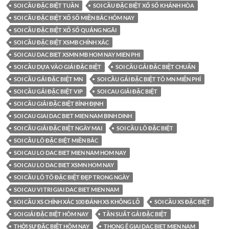
SOI CẦU ĐẶC BIỆT TUẦN
SOI CẦU ĐẶC BIỆT XỔ SỐ KHÁNH HÒA
SOI CẦU ĐẶC BIỆT XỔ SỐ MIỀN BẮC HÔM NAY
SOI CẦU ĐẶC BIỆT XỔ SỐ QUẢNG NGÃI
SOI CẦU ĐẶC BIỆT XSMB CHÍNH XÁC
SOI CAU DAC BIET XSMN MB HOM NAY MIEN PHI
SOI CẦU DỰA VÀO GIẢI ĐẶC BIỆT
SOI CẦU GẢI ĐẶC BIỆT CHUẨN
SOI CẦU GẢI ĐẶC BIỆT MN
SOI CẦU GẢI ĐẶC BIỆT TÔ MN MIỄN PHÍ
SOI CẦU GẢI ĐẶC BIỆT VIP
SOI CAU GIẢI ĐẶC BIỆT
SOI CẦU GIẢI ĐẶC BIỆT BÌNH ĐỊNH
SOI CAU GIAI DAC BIET MIEN NAM BINH DINH
SOI CẦU GIẢI ĐẶC BIỆT NGÀY MAI
SOI CẦU LÔ ĐẶC BIỆT
SOI CẦU LÔ ĐẶC BIỆT MIỀN BẮC
SOI CAU LO DAC BIET MIEN NAM HOM NAY
SOI CAU LO DAC BIET XSMN HOM NAY
SOI CẦU LÔ TÔ ĐẶC BIỆT ĐẸP TRONG NGÀY
SOI CAU VI TRI GIAI DAC BIET MIEN NAM
SOI CẦU XS CHÍNH XÁC 100 ĐÁNH XS KHÔNG LỖ
SOI CẦU XS ĐẶC BIỆT
SOI GIẢI ĐẶC BIỆT HÔM NAY
TẦN SUẤT GẢI ĐẶC BIỆT
THỜI SỰ ĐẶC BIỆT HÔM NAY
THONG Ê GIAI DAC BIET MIEN NAM