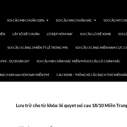
SOI CẦU MB CHUẨN 100%
SOI CẦU MN CHUẨN XÁC
SOI CẦU MT CH
IỀN
LẤY SỐ ĐỀ CHUẨN
LÔ ĐẸP HÔM NAY
SOI CẦU LÔ ĐỀ XSMB
SOI L
SOI CẦU 3 CÀNG 3 MIỀN TỶ LỆ TRÚNG 99%
SOI CẦU 3 CÀNG MIỀN NAM CỰC C
 PHÍ – DỰ ĐOÁN 247
SOI CẦU MB CHÍNH XÁC MIỄN PHÍ SOI CẦU LÔ CHÍNH XÁC
BẠCH KIM 666 HÔM NAY MIỄN PHÍ
CAU XSMB – THỐNG KÊ CẦU BẠCH THỦ MIỀN BẮ
Lưu trữ cho từ khóa: bi quyet soi cau 18/10 Miền Trun