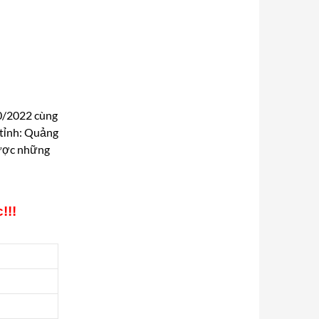
0/2022 cùng
 tỉnh: Quảng
được những
!!!