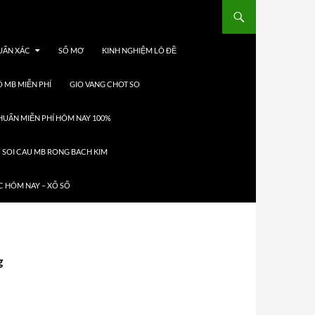
UẨN XÁC
SỔ MƠ
KINH NGHIỆM LÔ ĐỀ
Ô MB MIỄN PHÍ
GIO VANG CHOT SO
HUẨN MIỄN PHÍ HÔM NAY 100%
SOI CAU MB RONG BACH KIM
C HÔM NAY – XỔ SỐ
g