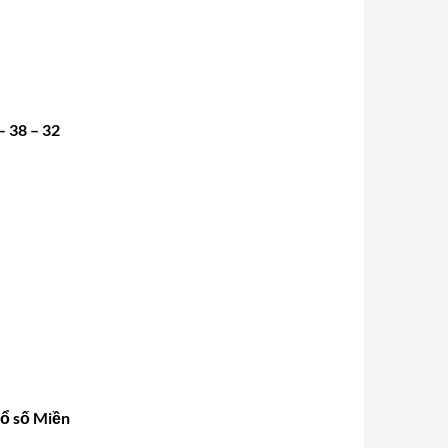
– 38 – 32
xổ số Miền