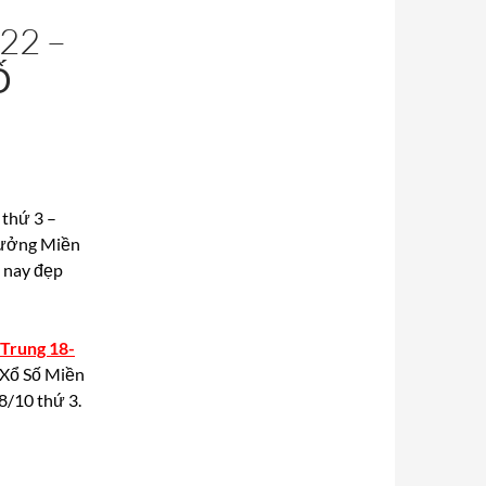
22 –
Ố
thứ 3 –
thưởng Miền
m nay đẹp
Trung 18-
 Xổ Số Miền
8/10 thứ 3.