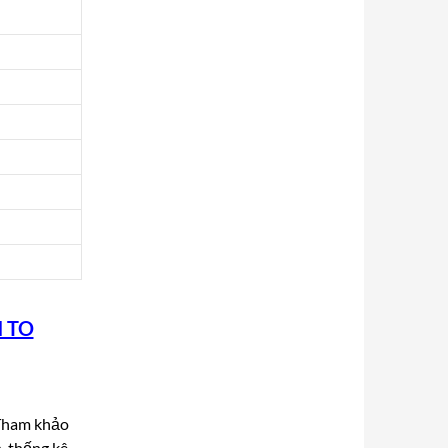
N TO
Tham khảo
, thống kê