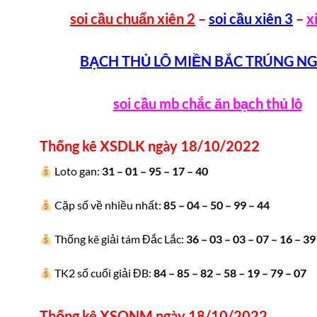
soi cầu chuẩn xiên 2
–
soi cầu xiên 3
–
x
BẠCH THỦ LÔ MIỀN BẮC TRÚNG N
soi cầu mb chắc ăn bạch thủ lô
Thống kê XSDLK ngày 18/10/2022
Loto gan:
31 – 01 – 95 – 17 – 40
Cặp số về nhiều nhất:
85 – 04 – 50 – 99 – 44
Thống kê giải tám Đắc Lắc:
36 – 03 – 03 – 07 – 16 – 39
TK2 số cuối giải ĐB:
84 – 85 – 82 – 58 – 19 – 79 – 07
Thống kê XSQNM ngày 18/10/2022