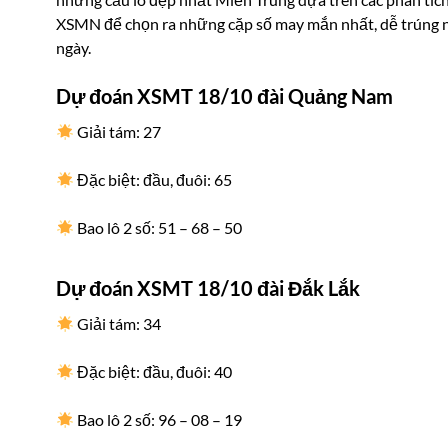
XSMN để chọn ra những cặp số may mắn nhất, dễ trúng 
ngày.
Dự đoán XSMT 18/10 đài Quảng Nam
Giải tám: 27
Đặc biệt: đầu, đuôi: 65
Bao lô 2 số: 51 – 68 – 50
Dự đoán XSMT 18/10 đài Đắk Lắk
Giải tám: 34
Đặc biệt: đầu, đuôi: 40
Bao lô 2 số: 96 – 08 – 19