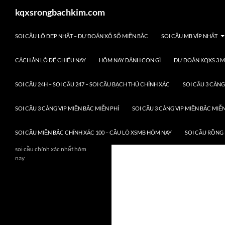
Chuyển
Tìm
kqxsrongbachkim.com
đến
kiếm
nội
SOI CẦU LÔ ĐẸP NHẤT – DỰ ĐOÁN XỔ SỐ MIỀN BẮC
SOI CẦU MB VÍP NHẤT
dung
CÁCH ĂN LÔ ĐỀ CHIỀU NAY
HÔM NAY ĐÁNH CON GÌ
DỰ ĐOÁN KQXS 3 M
SOI CẦU 24H – SOI CẦU 247 – SOI CẦU BẠCH THỦ CHÍNH XÁC
SOI CẦU 3 CÀNG
SOI CẦU 3 CÀNG VIP MIỀN BẮC MIỄN PHÍ
SOI CẦU 3 CÀNG VIP MIỀN BẮC MIỄN
SOI CẦU MIỀN BẮC CHÍNH XÁC 100 – CẦU LÔ XSMB HÔM NAY
SOI CẦU RỒNG 
soi cầu chính xác nhất hôm
nay