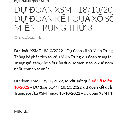
DỰ ĐOÁN KQXS 3 MIỀN
DỰ ĐOÁN XSMT 18/10/20
DỰ ĐOÁN KẾT QUẢ XỔ S
MIỀN TRUNG THỨ 3
17/10/2022
Dự đoán XSMT 18/10/2022 – Dự đoán xổ số Miền Trung 
Thống kê phân tích soi cầu Miền Trung, dự đoán trúng 
Trung: giải tám, đặc biệt đầu đuôi, lô xiên, bao lô 2 số hô
nhất, chính xác nhất.
Dự đoán XSMT 18/10/2022, soi cầu kết quả
Xổ Số Miền 
10-2022
– Dự đoán XSMT 18/10/2022, dự đoán kết quả
Trung, soi cầu XSMT ngày 18-10-2022 – du doan XSMT 1
Mục lục