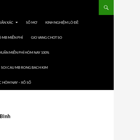
UẨN XÁC
SỔ MƠ
KINH NGHIỆM LÔ ĐỀ
Ô MB MIỄN PHÍ
GIO VANG CHOT SO
HUẨN MIỄN PHÍ HÔM NAY 100%
SOI CAU MB RONG BACH KIM
C HÔM NAY – XỔ SỐ
 Bình