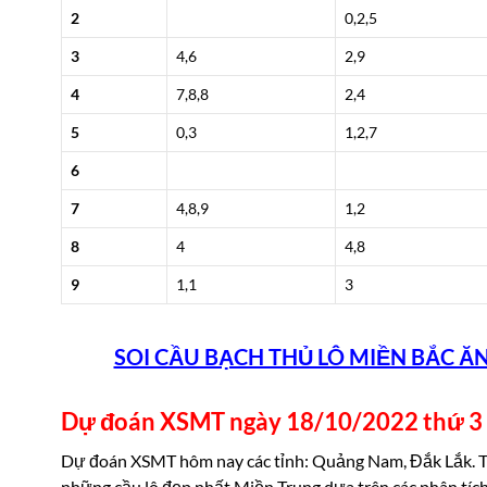
2
0,2,
5
3
4,6
2,9
4
7,8,8
2,4
5
0,3
1,2,7
6
7
4,8,9
1,2
8
4
4,8
9
1,1
3
SOI CẦU BẠCH THỦ LÔ MIỀN BẮC Ă
Dự đoán XSMT ngày 18/10/2022 thứ 3
Dự đoán XSMT hôm nay các tỉnh: Quảng Nam, Đắk Lắk. 
những cầu lô đẹp nhất Miền Trung dựa trên các phân tích