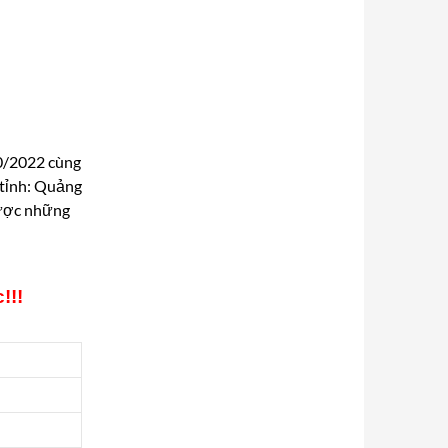
0/2022 cùng
 tỉnh: Quảng
được những
!!!