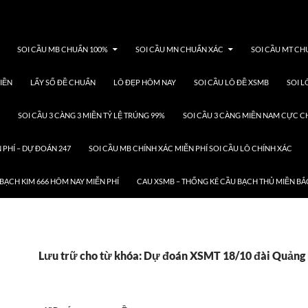
SOI CẦU MB CHUẨN 100%
SOI CẦU MN CHUẨN XÁC
SOI CẦU MT CH
IỀN
LẤY SỐ ĐỀ CHUẨN
LÔ ĐẸP HÔM NAY
SOI CẦU LÔ ĐỀ XSMB
SOI L
SOI CẦU 3 CÀNG 3 MIỀN TỶ LỆ TRÚNG 99%
SOI CẦU 3 CÀNG MIỀN NAM CỰC C
 PHÍ – DỰ ĐOÁN 247
SOI CẦU MB CHÍNH XÁC MIỄN PHÍ SOI CẦU LÔ CHÍNH XÁC
BẠCH KIM 666 HÔM NAY MIỄN PHÍ
CAU XSMB – THỐNG KÊ CẦU BẠCH THỦ MIỀN BẮ
Lưu trữ cho từ khóa: Dự đoán XSMT 18/10 đài Quảng