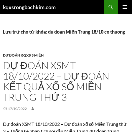
Chuyển
Tìm
kqxsrongbachkim.com
đến
kiếm
TRÌNH
nội
ĐƠN CƠ
dung
SỞ
Lưu trữ cho từ khóa: du doan Miền Trung 18/10 co thuong
DỰ ĐOÁN KQXS 3 MIỀN
DỰ ĐOÁN XSMT
18/10/2022 – DỰ ĐOÁN
KẾT QUẢ XỔ SỐ MIỀN
TRUNG THỨ 3
17/10/2022
Dự đoán XSMT 18/10/2022 – Dự đoán xổ số Miền Trung thứ
3 – Thống kê phân tích soi cầu Miền Trung, dự đoán trúng