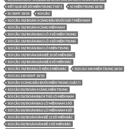
KẾT QUẢ XỔ SỐ MIỀN TRUNG THỨ 3
SC MIỀN TRUNG 18/10
SC XSMT 18/10
SOI CẦU
SOI CẦU DỰ ĐOÁN 3 CÀNG ĐẦU ĐUÔI GIẢI 7 MIỀN NAM
SOI CẦU DỰ ĐOÁN 4 CÀNG MIỀN NAM
SOI CẦU DỰ ĐOÁN BAO LÔ 3 SỐ MIỀN TRUNG
SOI CẦU DỰ ĐOÁN BAO LÔ 4 SỐ MIỀN TRUNG
SOI CẦU DỰ ĐOÁN BAO LÔ MIỀN TRUNG
SOI CẦU DỰ ĐOÁN DÀN ĐỀ 10 SỐ MIỀN BẮC
SOI CẦU DỰ ĐOÁN DÀN ĐỀ 8 SỐ MIỀN BẮC
SOI CẦU DỰ ĐOÁN LÔ XIÊN 2 MIỀN BẮC
SOI CAU 24H MIỀN TRUNG 18/10
SOI CAU 24H XSMT 18/10
SOI CẦU 3 CÀNG ĐẦU ĐUÔI MIỀN TRUNG ( GIẢI 7 )
SOI CẦU DỰ ĐOÁN 4 CÀNG MIỀN TRUNG
SOI CẦU DỰ ĐOÁN BẠCH THỦ LÔ MIỀN NAM
SOI CẦU DỰ ĐOÁN BAO LÔ MIỀN NAM 3 SỐ
SOI CẦU DỰ ĐOÁN BAO LÔ MIỀN NAM 4 SỐ
SOI CẦU DỰ ĐOÁN DÀN ĐỀ 12 SỐ MIỀN BẮC
SOI CẦU DỰ ĐOÁN DÀN ĐỀ 2 SỐ MIỀN BẮC