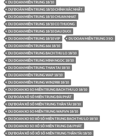
DU DOAN MIỀN TRUNG 18/10
DỰ ĐOÁN MIỀN TRUNG 18/10 CHÍNH XÁC NHẤT
DU DOAN MIỀN TRUNG 18/10 CHUAN NHAT
DU DOAN MIỀN TRUNG 18/10 CO THUONG
DU DOAN MIỀN TRUNG 18/10 DAU DUOI
DU DOAN MIỀN TRUNG 18/10 VIP
DU DOAN MIỀN TRUNG 3 SO
DU DOAN MIỀN TRUNG 666 18/10
DU DOAN MIỀN TRUNG BACH THU LO 18/10
DU DOAN MIỀN TRUNG MINH NGOC 18/10
DU DOAN MIỀN TRUNG THAN TAI 18/10
DU DOAN MIỀN TRUNG WAP 18/10
DU DOAN MIỀN TRUNG WIN2988 18/10
DU DOAN XO SO MIỀN TRUNG BACH THU LO 18/10
DỰ ĐOÁN XỔ SỐ MIỀN TRUNG ĐÀI PHÁT
DỰ ĐOÁN XỔ SỐ MIỀN TRUNG THẦN TÀI 18/10
DU DOAN XO SO MIỀN TRUNG WAP.VN 18/10
DU DOAN XO SO XỔ SỐ MIỀN TRUNG BACH THU LO 18/10
DU DOAN XO SO XỔ SỐ MIỀN TRUNG DẠI PHÁT
DỰ ĐOÁN XỔ SỐ XỔ SỐ MIỀN TRUNG THẦN TÀI 18/10