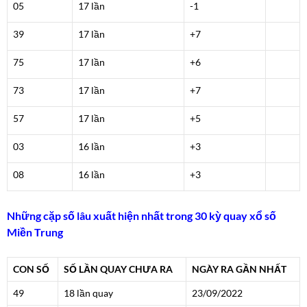
05
17 lần
-1
39
17 lần
+7
75
17 lần
+6
73
17 lần
+7
57
17 lần
+5
03
16 lần
+3
08
16 lần
+3
Những cặp số lâu xuất hiện nhất trong 30 kỳ quay xổ số
Miền Trung
CON SỐ
SỐ LẦN QUAY CHƯA RA
NGÀY RA GẦN NHẤT
49
18 lần quay
23/09/2022