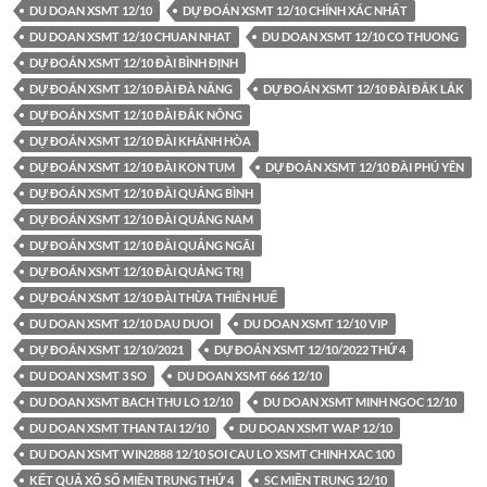
DU DOAN XSMT 12/10
DỰ ĐOÁN XSMT 12/10 CHÍNH XÁC NHẤT
DU DOAN XSMT 12/10 CHUAN NHAT
DU DOAN XSMT 12/10 CO THUONG
DỰ ĐOÁN XSMT 12/10 ĐÀI BÌNH ĐỊNH
DỰ ĐOÁN XSMT 12/10 ĐÀI ĐÀ NẴNG
DỰ ĐOÁN XSMT 12/10 ĐÀI ĐẮK LẮK
DỰ ĐOÁN XSMT 12/10 ĐÀI ĐẮK NÔNG
DỰ ĐOÁN XSMT 12/10 ĐÀI KHÁNH HÒA
DỰ ĐOÁN XSMT 12/10 ĐÀI KON TUM
DỰ ĐOÁN XSMT 12/10 ĐÀI PHÚ YÊN
DỰ ĐOÁN XSMT 12/10 ĐÀI QUẢNG BÌNH
DỰ ĐOÁN XSMT 12/10 ĐÀI QUẢNG NAM
DỰ ĐOÁN XSMT 12/10 ĐÀI QUẢNG NGÃI
DỰ ĐOÁN XSMT 12/10 ĐÀI QUẢNG TRỊ
DỰ ĐOÁN XSMT 12/10 ĐÀI THỪA THIÊN HUẾ
DU DOAN XSMT 12/10 DAU DUOI
DU DOAN XSMT 12/10 VIP
DỰ ĐOÁN XSMT 12/10/2021
DỰ ĐOÁN XSMT 12/10/2022 THỨ 4
DU DOAN XSMT 3 SO
DU DOAN XSMT 666 12/10
DU DOAN XSMT BACH THU LO 12/10
DU DOAN XSMT MINH NGOC 12/10
DU DOAN XSMT THAN TAI 12/10
DU DOAN XSMT WAP 12/10
DU DOAN XSMT WIN2888 12/10 SOI CAU LO XSMT CHINH XAC 100
KẾT QUẢ XỔ SỐ MIỀN TRUNG THỨ 4
SC MIỀN TRUNG 12/10