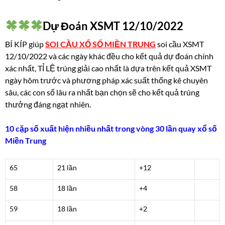
Dự Đoán XSMT 12/10/2022
BÍ KÍP giúp
SOI CẦU XỔ SỐ MIỀN TRUNG
soi cầu XSMT
12/10/2022 và các ngày khác đều cho kết quả dự đoán chính
xác nhất, TỈ LỆ trúng giải cao nhất là dựa trên kết quả XSMT
ngày hôm trước và phương pháp xác suất thống kê chuyên
sâu, các con số lâu ra nhất bạn chọn sẽ cho kết quả trúng
thưởng đáng ngạt nhiên.
10 cặp số xuất hiện nhiều nhất trong vòng 30 lần quay xổ số
Miền Trung
65
21 lần
+12
58
18 lần
+4
59
18 lần
+2