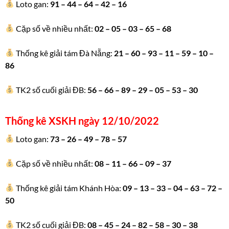
Loto gan:
91 – 44 – 64 – 42 – 16
Cặp số về nhiều nhất:
02 – 05 – 03 – 65 – 68
Thống kê giải tám Đà Nẵng:
21 – 60 – 93 – 11 – 59 – 10 –
86
TK2 số cuối giải ĐB:
56 – 66 – 89 – 29 – 05 – 53 – 30
Thống kê XSKH ngày 12/10/2022
Loto gan:
73 – 26 – 49 – 78 – 57
Cặp số về nhiều nhất:
08 – 11 – 66 – 09 – 37
Thống kê giải tám Khánh Hòa:
09 – 13 – 33 – 04 – 63 – 72 –
50
TK2 số cuối giải ĐB:
08 – 45 – 24 – 82 – 58 – 30 – 38