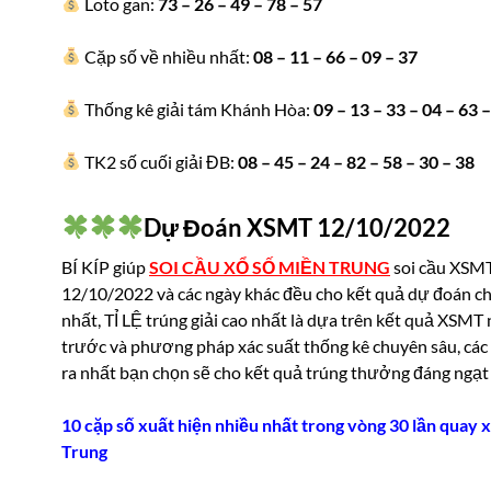
Loto gan:
73 – 26 – 49 – 78 – 57
Cặp số về nhiều nhất:
08 – 11 – 66 – 09 – 37
Thống kê giải tám Khánh Hòa:
09 – 13 – 33 – 04 – 63 
TK2 số cuối giải ĐB:
08 – 45 – 24 – 82 – 58 – 30 – 38
Dự Đoán XSMT 12/10/2022
BÍ KÍP giúp
SOI CẦU XỔ SỐ MIỀN TRUNG
soi cầu XSM
12/10/2022 và các ngày khác đều cho kết quả dự đoán ch
nhất, TỈ LỆ trúng giải cao nhất là dựa trên kết quả XSMT
trước và phương pháp xác suất thống kê chuyên sâu, các 
ra nhất bạn chọn sẽ cho kết quả trúng thưởng đáng ngạt
10 cặp số xuất hiện nhiều nhất trong vòng 30 lần quay 
Trung