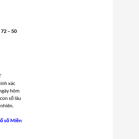
– 72 – 50
T
ính xác
 ngày hôm
con số lâu
 nhiên.
xổ số Miền