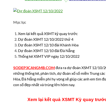
Mục lục
Xem lại kết quả XSMT kỳ quay trước
Dự đoán XSMT 12/10/2022 thứ 4
Dự đoán XSMT 12/10 đài Khánh Hòa
Dự đoán XSMT 12/10 đài Đà Nẵng
Thống kê XSMT VIP ngày 12/10/2022
SODEP3CANGMB.COM
đưa ra dự đoán XSMT 12/10/2
những thống kê, phân tích, dự đoán xổ số miền Trung các
Hòa, Đà Nẵng miễn phí hy vọng sẽ giúp các anh em tìm 
con số đẹp nhất và trúng lớn hôm nay.
Xem lại kết quả XSMT Kỳ quay trước