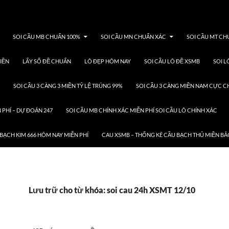
SOI CẦU MB CHUẨN 100%
SOI CẦU MN CHUẨN XÁC
SOI CẦU MT CH
IỀN
LẤY SỐ ĐỀ CHUẨN
LÔ ĐẸP HÔM NAY
SOI CẦU LÔ ĐỀ XSMB
SOI L
SOI CẦU 3 CÀNG 3 MIỀN TỶ LỆ TRÚNG 99%
SOI CẦU 3 CÀNG MIỀN NAM CỰC C
 PHÍ – DỰ ĐOÁN 247
SOI CẦU MB CHÍNH XÁC MIỄN PHÍ SOI CẦU LÔ CHÍNH XÁC
BẠCH KIM 666 HÔM NAY MIỄN PHÍ
CAU XSMB – THỐNG KÊ CẦU BẠCH THỦ MIỀN BẮ
Lưu trữ cho từ khóa: soi cau 24h XSMT 12/10