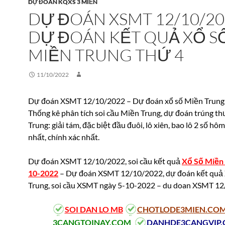
DỰ ĐOÁN KQXS 3 MIỀN
DỰ ĐOÁN XSMT 12/10/20
DỰ ĐOÁN KẾT QUẢ XỔ S
MIỀN TRUNG THỨ 4
11/10/2022
Dự đoán XSMT 12/10/2022 – Dự đoán xổ số Miền Trung 
Thống kê phân tích soi cầu Miền Trung, dự đoán trúng 
Trung: giải tám, đặc biệt đầu đuôi, lô xiên, bao lô 2 số hô
nhất, chính xác nhất.
Dự đoán XSMT 12/10/2022, soi cầu kết quả
Xổ Số Miền 
10-2022
– Dự đoán XSMT 12/10/2022, dự đoán kết quả
Trung, soi cầu XSMT ngày 5-10-2022 – du doan XSMT 12/
SOI DAN LO MB
CHOTLODE3MIEN.CO
3CANGTOINAY.COM
DANHDE3CANGVIP