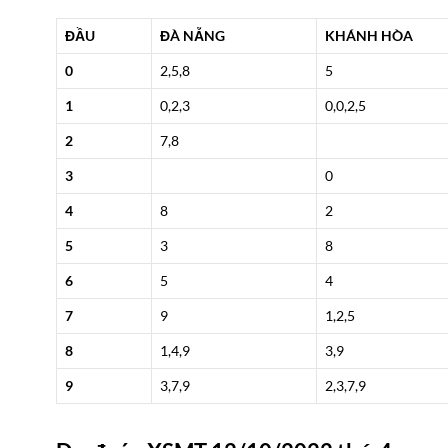
ĐẦU
ĐÀ NẴNG
KHÁNH HÒA
0
2,5,8
5
1
0,2,3
0,0,2,5
2
7,8
3
0
4
8
2
5
3
8
6
5
4
7
9
1,2,5
8
1,4,9
3,9
9
3,7,9
2,3,7,9