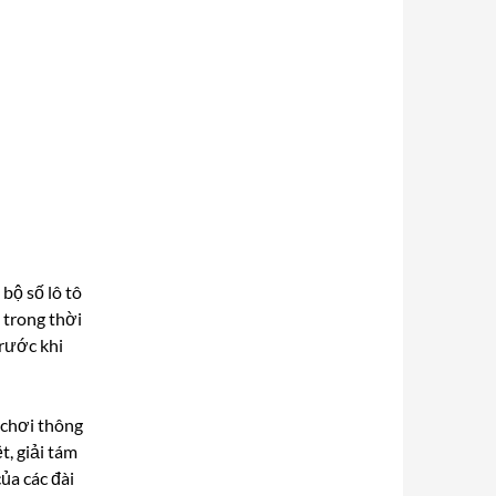
bộ số lô tô
n trong thời
rước khi
 chơi thông
t, giải tám
ủa các đài