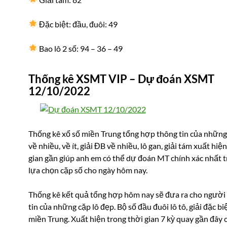
Đặc biệt: đầu, đuôi: 49
Bao lô 2 số: 94 – 36 – 49
Thống kê XSMT VIP – Dự đoán XSMT
12/10/2022
Thống kê xổ số miền Trung tổng hợp thông tin của những 
về nhiều, về ít, giải ĐB về nhiều, lô gan, giải tám xuất hiệ
gian gần giúp anh em có thể dự đoán MT chính xác nhất t
lựa chọn cặp số cho ngày hôm nay.
Thống kê kết quả tổng hợp hôm nay sẽ đưa ra cho người
tin của những cặp lô đẹp. Bộ số đầu đuôi lô tô, giải đặc biệ
miền Trung. Xuất hiện trong thời gian 7 kỳ quay gần đây c