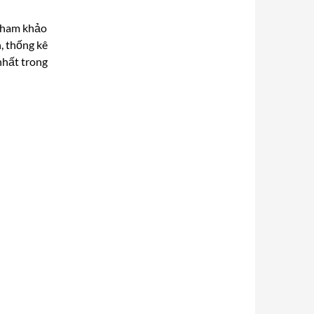
Tham khảo
, thống kê
nhất trong