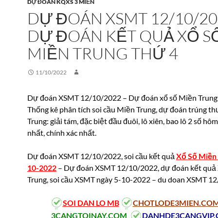
DỰ ĐOÁN KQXS 3 MIỀN
DỰ ĐOÁN XSMT 12/10/20
DỰ ĐOÁN KẾT QUẢ XỔ S
MIỀN TRUNG THỨ 4
11/10/2022
Dự đoán XSMT 12/10/2022 – Dự đoán xổ số Miền Trung 
Thống kê phân tích soi cầu Miền Trung, dự đoán trúng 
Trung: giải tám, đặc biệt đầu đuôi, lô xiên, bao lô 2 số hô
nhất, chính xác nhất.
Dự đoán XSMT 12/10/2022, soi cầu kết quả
Xổ Số Miền 
10-2022
– Dự đoán XSMT 12/10/2022, dự đoán kết quả
Trung, soi cầu XSMT ngày 5-10-2022 – du doan XSMT 12/
SOI DAN LO MB
CHOTLODE3MIEN.CO
3CANGTOINAY.COM
DANHDE3CANGVIP