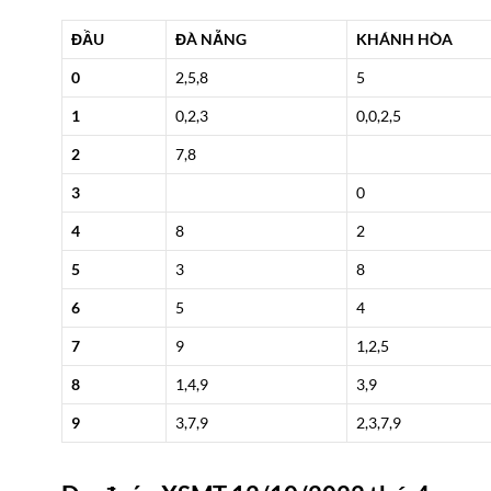
ĐẦU
ĐÀ NẴNG
KHÁNH HÒA
0
2,5,8
5
1
0,2,3
0,0,2,5
2
7,8
3
0
4
8
2
5
3
8
6
5
4
7
9
1,2,5
8
1,4,9
3,9
9
3,7,9
2,3,7,9