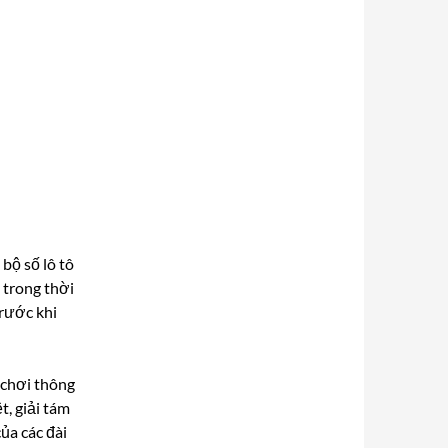
bộ số lô tô
n trong thời
rước khi
 chơi thông
t, giải tám
ủa các đài