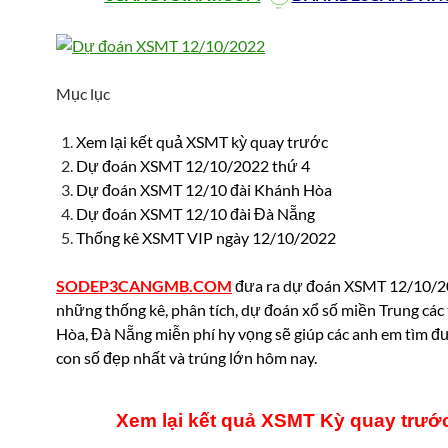
Mục lục
Xem lại kết quả XSMT kỳ quay trước
Dự đoán XSMT 12/10/2022 thứ 4
Dự đoán XSMT 12/10 đài Khánh Hòa
Dự đoán XSMT 12/10 đài Đà Nẵng
Thống kê XSMT VIP ngày 12/10/2022
SODEP3CANGMB.COM
đưa ra dự đoán XSMT 12/10/2
những thống kê, phân tích, dự đoán xổ số miền Trung các
Hòa, Đà Nẵng miễn phí hy vọng sẽ giúp các anh em tìm 
con số đẹp nhất và trúng lớn hôm nay.
Xem lại kết quả XSMT Kỳ quay trước