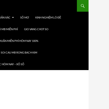
UẨN XÁC
SỔ MƠ
KINH NGHIỆM LÔ ĐỀ
Ô MB MIỄN PHÍ
GIO VANG CHOT SO
HUẨN MIỄN PHÍ HÔM NAY 100%
SOI CAU MB RONG BACH KIM
C HÔM NAY – XỔ SỐ