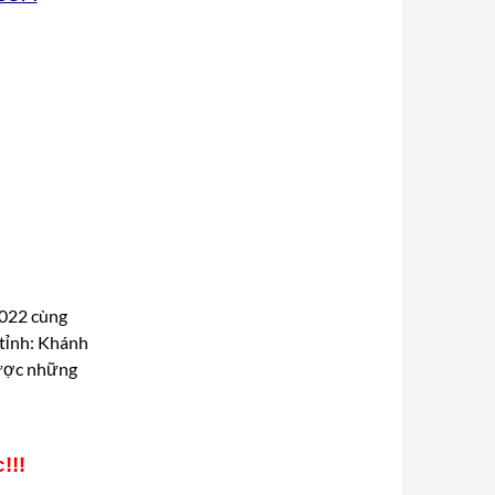
022 cùng
 tỉnh: Khánh
được những
!!!