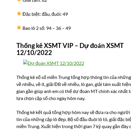
Đặc biệt: đầu, đuôi: 49
Bao lô 2 số: 94 – 36 – 49
Thống kê XSMT VIP – Dự đoán XSMT
12/10/2022
Thống kê xổ số miền Trung tổng hợp thông tin của những 
về nhiều, về ít, giải ĐB về nhiều, lô gan, giải tám xuất hiệ
gian gần giúp anh em có thể dự đoán MT chính xác nhất t
lựa chọn cặp số cho ngày hôm nay.
Thống kê kết quả tổng hợp hôm nay sẽ đưa ra cho người
tin của những cặp lô đẹp. Bộ số đầu đuôi lô tô, giải đặc biệ
miền Trung. Xuất hiện trong thời gian 7 kỳ quay gần đây c