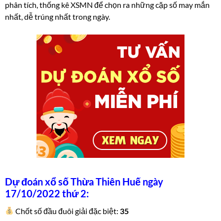
phân tích, thống kê XSMN để chọn ra những cặp số may mắn
nhất, dễ trúng nhất trong ngày.
Dự đoán xổ số Thừa Thiên Huế ngày
17/10/2022 thứ 2:
Chốt số đầu đuôi giải đặc biệt:
35