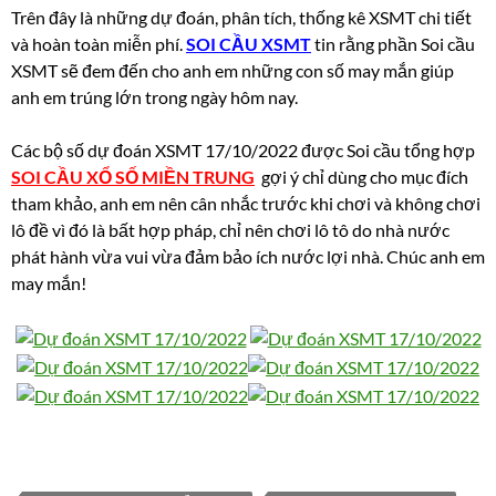
Trên đây là những dự đoán, phân tích, thống kê XSMT chi tiết
và hoàn toàn miễn phí.
SOI CẦU XSMT
tin rằng phần Soi cầu
XSMT sẽ đem đến cho anh em những con số may mắn giúp
anh em trúng lớn trong ngày hôm nay.
Các bộ số dự đoán XSMT 17/10/2022 được Soi cầu tổng hợp
SOI CẦU XỔ SỐ MIỀN TRUNG
gợi ý chỉ dùng cho mục đích
tham khảo, anh em nên cân nhắc trước khi chơi và không chơi
lô đề vì đó là bất hợp pháp, chỉ nên chơi lô tô do nhà nước
phát hành vừa vui vừa đảm bảo ích nước lợi nhà. Chúc anh em
may mắn!