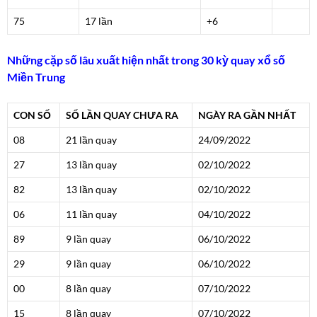
75
17 lần
+6
Những cặp số lâu xuất hiện nhất trong 30 kỳ quay xổ số
Miền Trung
CON SỐ
SỐ LẦN QUAY CHƯA RA
NGÀY RA GẦN NHẤT
08
21 lần quay
24/09/2022
27
13 lần quay
02/10/2022
82
13 lần quay
02/10/2022
06
11 lần quay
04/10/2022
89
9 lần quay
06/10/2022
29
9 lần quay
06/10/2022
00
8 lần quay
07/10/2022
15
8 lần quay
07/10/2022