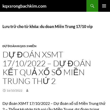
Chuyển
Tìm
kqxsrongbachkim.com
đến
kiếm
TRÌNH
nội
ĐƠN CƠ
dung
SỞ
Lưu trữ cho từ khóa: du doan Miền Trung 17/10 vip
DỰ ĐOÁN KQXS 3 MIỀN
DỰ ĐOÁN XSMT
17/10/2022 – DỰ ĐOÁN
KẾT QUẢ XỔ SỐ MIỀN
TRUNG THỨ 2
16/10/2022
Dự đoán XSMT 17/10/2022 – Dự đoán xổ số Miền Trung thứ
2 – Thống kê phân tích soi cầu Miền Trung, dự đoán trúng