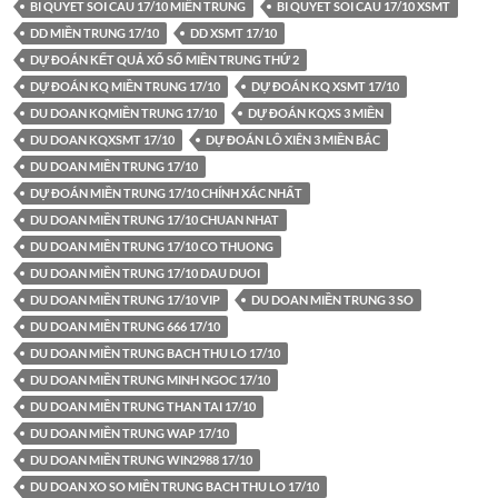
BI QUYET SOI CAU 17/10 MIỀN TRUNG
BI QUYET SOI CAU 17/10 XSMT
DD MIỀN TRUNG 17/10
DD XSMT 17/10
DỰ ĐOÁN KẾT QUẢ XỔ SỐ MIỀN TRUNG THỨ 2
DỰ ĐOÁN KQ MIỀN TRUNG 17/10
DỰ ĐOÁN KQ XSMT 17/10
DU DOAN KQMIỀN TRUNG 17/10
DỰ ĐOÁN KQXS 3 MIỀN
DU DOAN KQXSMT 17/10
DỰ ĐOÁN LÔ XIÊN 3 MIỀN BẮC
DU DOAN MIỀN TRUNG 17/10
DỰ ĐOÁN MIỀN TRUNG 17/10 CHÍNH XÁC NHẤT
DU DOAN MIỀN TRUNG 17/10 CHUAN NHAT
DU DOAN MIỀN TRUNG 17/10 CO THUONG
DU DOAN MIỀN TRUNG 17/10 DAU DUOI
DU DOAN MIỀN TRUNG 17/10 VIP
DU DOAN MIỀN TRUNG 3 SO
DU DOAN MIỀN TRUNG 666 17/10
DU DOAN MIỀN TRUNG BACH THU LO 17/10
DU DOAN MIỀN TRUNG MINH NGOC 17/10
DU DOAN MIỀN TRUNG THAN TAI 17/10
DU DOAN MIỀN TRUNG WAP 17/10
DU DOAN MIỀN TRUNG WIN2988 17/10
DU DOAN XO SO MIỀN TRUNG BACH THU LO 17/10