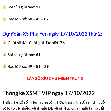
Soi cầu giải tám:
17
Bao lô 2 số:
58 – 43 – 07
Dự đoán XS Phú Yên ngày 17/10/2022 thứ 2:
Chốt số đầu đuôi giải đặc biệt:
76
Soi cầu giải tám:
61
Bao lô 2 số:
49 – 51 – 29
LẤY SỐ XÍU CHỦ MIỀN TRUNG
Thống kê XSMT VIP ngày 17/10/2022
Thống kê xổ số miền Trung tổng hợp thông tin của những bộ
số lô tô về nhiều, về ít, giải ĐB về nhiều, lô gan, giải tám xuất