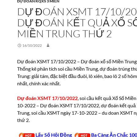
DỰ ĐOÁN KQXS 3 MIỀN
DỰ ĐOÁN XSMT 17/10/20
DỰ ĐOÁN KẾT QUẢ XỔ S
MIỀN TRUNG THỨ 2
16/10/2022
Dự đoán XSMT 17/10/2022 – Dự đoán xổ số Miền Trung 
Thống kê phân tích soi cầu Miền Trung, dự đoán trúng 
Trung: giải tám, đặc biệt đầu đuôi, lô xiên, bao lô 2 số hô
nhất, chính xác nhất.
Dự đoán XSMT 17/10/2022
, soi cầu kết quả Xổ Số Miền
10-2022 – Dự đoán XSMT 17/10/2022, dự đoán kết quả
Trung, soi cầu XSMT ngày 17-10-2022 – du doan XSMT n
thứ 2.
Lấy Số Hội Đồng
Ba Càng Ăn Chắc 10