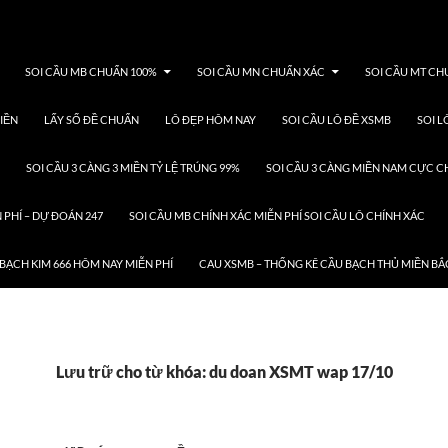
SOI CẦU MB CHUẨN 100%
SOI CẦU MN CHUẨN XÁC
SOI CẦU MT CH
IỀN
LẤY SỐ ĐỀ CHUẨN
LÔ ĐẸP HÔM NAY
SOI CẦU LÔ ĐỀ XSMB
SOI L
SOI CẦU 3 CÀNG 3 MIỀN TỶ LỆ TRÚNG 99%
SOI CẦU 3 CÀNG MIỀN NAM CỰC C
 PHÍ – DỰ ĐOÁN 247
SOI CẦU MB CHÍNH XÁC MIỄN PHÍ SOI CẦU LÔ CHÍNH XÁC
BẠCH KIM 666 HÔM NAY MIỄN PHÍ
CAU XSMB – THỐNG KÊ CẦU BẠCH THỦ MIỀN BẮ
Lưu trữ cho từ khóa: du doan XSMT wap 17/10