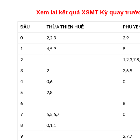
Xem lại kết quả XSMT Kỳ quay trước
ĐẦU
THỪA THIÊN HUẾ
PHÚ YÊ
0
2,2,3
2,9
1
4,5,9
8
2
1,2,3,7,8
3
2
2,
6
,9
4
0,6
0
5
2,8
6
8
7
5,5,6,7
0
8
0,1,1
9
2,7,7