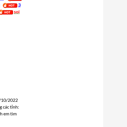
ề
3
soi
/10/2022
 các tỉnh:
nh em tìm