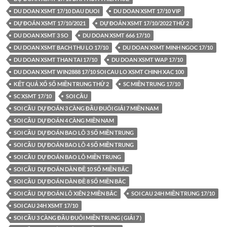
DU DOAN XSMT 17/10 DAU DUOI
DU DOAN XSMT 17/10 VIP
DỰ ĐOÁN XSMT 17/10/2021
DỰ ĐOÁN XSMT 17/10/2022 THỨ 2
DU DOAN XSMT 3 SO
DU DOAN XSMT 666 17/10
DU DOAN XSMT BACH THU LO 17/10
DU DOAN XSMT MINH NGOC 17/10
DU DOAN XSMT THAN TAI 17/10
DU DOAN XSMT WAP 17/10
DU DOAN XSMT WIN2888 17/10 SOI CAU LO XSMT CHINH XAC 100
KẾT QUẢ XỔ SỐ MIỀN TRUNG THỨ 2
SC MIỀN TRUNG 17/10
SC XSMT 17/10
SOI CẦU
SOI CẦU DỰ ĐOÁN 3 CÀNG ĐẦU ĐUÔI GIẢI 7 MIỀN NAM
SOI CẦU DỰ ĐOÁN 4 CÀNG MIỀN NAM
SOI CẦU DỰ ĐOÁN BAO LÔ 3 SỐ MIỀN TRUNG
SOI CẦU DỰ ĐOÁN BAO LÔ 4 SỐ MIỀN TRUNG
SOI CẦU DỰ ĐOÁN BAO LÔ MIỀN TRUNG
SOI CẦU DỰ ĐOÁN DÀN ĐỀ 10 SỐ MIỀN BẮC
SOI CẦU DỰ ĐOÁN DÀN ĐỀ 8 SỐ MIỀN BẮC
SOI CẦU DỰ ĐOÁN LÔ XIÊN 2 MIỀN BẮC
SOI CAU 24H MIỀN TRUNG 17/10
SOI CAU 24H XSMT 17/10
SOI CẦU 3 CÀNG ĐẦU ĐUÔI MIỀN TRUNG ( GIẢI 7 )