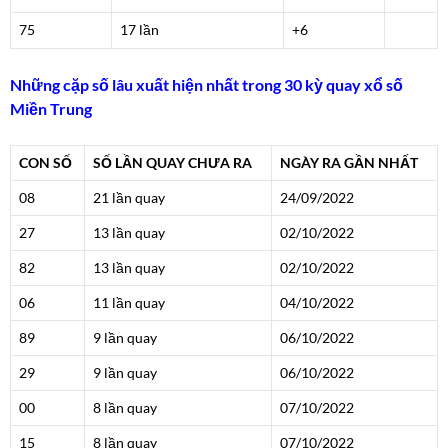
75
17 lần
+6
Những cặp số lâu xuất hiện nhất trong 30 kỳ quay xổ số
Miền Trung
CON SỐ
SỐ LẦN QUAY CHƯA RA
NGÀY RA GẦN NHẤT
08
21 lần quay
24/09/2022
27
13 lần quay
02/10/2022
82
13 lần quay
02/10/2022
06
11 lần quay
04/10/2022
89
9 lần quay
06/10/2022
29
9 lần quay
06/10/2022
00
8 lần quay
07/10/2022
15
8 lần quay
07/10/2022