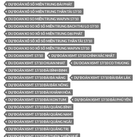
DỰ ĐOÁN XỔ SỐ MIỀN TRUNG ĐÀI PHÁT
DỰ ĐOÁN XỔ SỐ MIỀN TRUNG THẦN TÀI 17/10
DU DOAN XO SO MIỀN TRUNG WAP.VN 17/10
DU DOAN XO SO XỔ SỐ MIỀN TRUNG BACH THU LO 17/10
DU DOAN XO SO XỔ SỐ MIỀN TRUNG DẠI PHÁT
DỰ ĐOÁN XỔ SỐ XỔ SỐ MIỀN TRUNG THẦN TÀI 17/10
DU DOAN XO SO XỔ SỐ MIỀN TRUNG WAP.VN 17/10
DU DOAN XSMT 17/10
DỰ ĐOÁN XSMT 17/10 CHÍNH XÁC NHẤT
DU DOAN XSMT 17/10 CHUAN NHAT
DU DOAN XSMT 17/10 CO THUONG
DỰ ĐOÁN XSMT 17/10 ĐÀI BÌNH ĐỊNH
DỰ ĐOÁN XSMT 17/10 ĐÀI ĐÀ NẴNG
DỰ ĐOÁN XSMT 17/10 ĐÀI ĐẮK LẮK
DỰ ĐOÁN XSMT 17/10 ĐÀI ĐẮK NÔNG
DỰ ĐOÁN XSMT 17/10 ĐÀI KHÁNH HÒA
DỰ ĐOÁN XSMT 17/10 ĐÀI KON TUM
DỰ ĐOÁN XSMT 17/10 ĐÀI PHÚ YÊN
DỰ ĐOÁN XSMT 17/10 ĐÀI QUẢNG BÌNH
DỰ ĐOÁN XSMT 17/10 ĐÀI QUẢNG NAM
DỰ ĐOÁN XSMT 17/10 ĐÀI QUẢNG NGÃI
DỰ ĐOÁN XSMT 17/10 ĐÀI QUẢNG TRỊ
DỰ ĐOÁN XSMT 17/10 ĐÀI THỪA THIÊN HUẾ