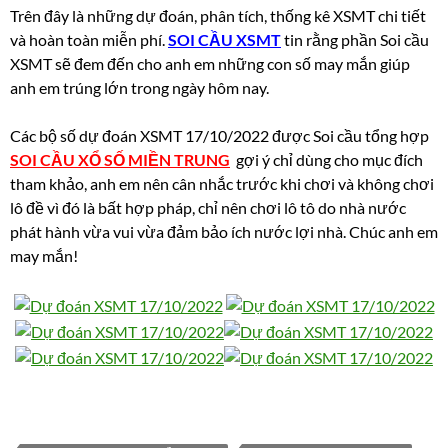
Trên đây là những dự đoán, phân tích, thống kê XSMT chi tiết
và hoàn toàn miễn phí.
SOI CẦU XSMT
tin rằng phần Soi cầu
XSMT sẽ đem đến cho anh em những con số may mắn giúp
anh em trúng lớn trong ngày hôm nay.
Các bộ số dự đoán XSMT 17/10/2022 được Soi cầu tổng hợp
SOI CẦU XỔ SỐ MIỀN TRUNG
gợi ý chỉ dùng cho mục đích
tham khảo, anh em nên cân nhắc trước khi chơi và không chơi
lô đề vì đó là bất hợp pháp, chỉ nên chơi lô tô do nhà nước
phát hành vừa vui vừa đảm bảo ích nước lợi nhà. Chúc anh em
may mắn!