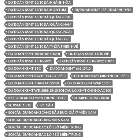
DỰ ĐOÁN XSMT 15/10 ĐÀI KHÁNH HÒA
DỰ ĐOÁN XSMT 15/10 ĐÀI KON TUM
DỰ ĐOÁN XSMT 15/10 ĐÀI PHÚ YÊN
DỰ ĐOÁN XSMT 15/10 ĐÀI QUẢNG BÌNH
DỰ ĐOÁN XSMT 15/10 ĐÀI QUẢNG NAM
DỰ ĐOÁN XSMT 15/10 ĐÀI QUẢNG NGÃI
DỰ ĐOÁN XSMT 15/10 ĐÀI QUẢNG TRỊ
DỰ ĐOÁN XSMT 15/10 ĐÀI THỪA THIÊN HUẾ
DU DOAN XSMT 15/10 DAU DUOI
DU DOAN XSMT 15/10 VIP
DỰ ĐOÁN XSMT 15/10/2021
DỰ ĐOÁN XSMT 15/10/2022 THỨ 7
DU DOAN XSMT 3 SO
DU DOAN XSMT 666 15/10
DU DOAN XSMT BACH THU LO 15/10
DU DOAN XSMT MINH NGOC 15/10
DU DOAN XSMT THAN TAI 15/10
DU DOAN XSMT WAP 15/10
DU DOAN XSMT WIN2888 15/10 SOI CAU LO XSMT CHINH XAC 100
KẾT QUẢ XỔ SỐ MIỀN TRUNG THỨ 7
SC MIỀN TRUNG 15/10
SC XSMT 15/10
SOI CẦU
SOI CẦU DỰ ĐOÁN 3 CÀNG ĐẦU ĐUÔI GIẢI 7 MIỀN NAM
SOI CẦU DỰ ĐOÁN 4 CÀNG MIỀN NAM
SOI CẦU DỰ ĐOÁN BAO LÔ 3 SỐ MIỀN TRUNG
SOI CẦU DỰ ĐOÁN BAO LÔ 4 SỐ MIỀN TRUNG