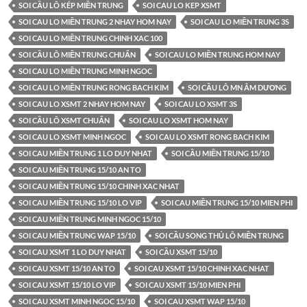
SOI CẦU LÔ KÉP MIỀN TRUNG
SOI CAU LO KEP XSMT
SOI CAU LO MIỀN TRUNG 2 NHAY HOM NAY
SOI CAU LO MIỀN TRUNG 3S
SOI CAU LO MIỀN TRUNG CHINH XAC 100
SOI CẦU LÔ MIỀN TRUNG CHUẨN
SOI CAU LO MIỀN TRUNG HOM NAY
SOI CAU LO MIỀN TRUNG MINH NGOC
SOI CAU LO MIỀN TRUNG RONG BACH KIM
SOI CẦU LÔ MN ÂM DƯƠNG
SOI CAU LO XSMT 2 NHAY HOM NAY
SOI CAU LO XSMT 3S
SOI CẦU LÔ XSMT CHUẨN
SOI CAU LO XSMT HOM NAY
SOI CAU LO XSMT MINH NGOC
SOI CAU LO XSMT RONG BACH KIM
SOI CAU MIỀN TRUNG 1 LO DUY NHAT
SOI CẦU MIỀN TRUNG 15/10
SOI CAU MIỀN TRUNG 15/10 AN TO
SOI CAU MIỀN TRUNG 15/10 CHINH XAC NHAT
SOI CAU MIỀN TRUNG 15/10 LO VIP
SOI CAU MIỀN TRUNG 15/10 MIEN PHI
SOI CAU MIỀN TRUNG MINH NGOC 15/10
SOI CAU MIỀN TRUNG WAP 15/10
SOI CẦU SONG THỦ LÔ MIỀN TRUNG
SOI CAU XSMT 1 LO DUY NHAT
SOI CẦU XSMT 15/10
SOI CAU XSMT 15/10 AN TO
SOI CAU XSMT 15/10 CHINH XAC NHAT
SOI CAU XSMT 15/10 LO VIP
SOI CAU XSMT 15/10 MIEN PHI
SOI CAU XSMT MINH NGOC 15/10
SOI CAU XSMT WAP 15/10