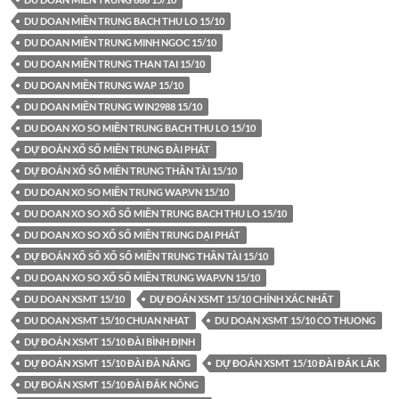
DU DOAN MIỀN TRUNG BACH THU LO 15/10
DU DOAN MIỀN TRUNG MINH NGOC 15/10
DU DOAN MIỀN TRUNG THAN TAI 15/10
DU DOAN MIỀN TRUNG WAP 15/10
DU DOAN MIỀN TRUNG WIN2988 15/10
DU DOAN XO SO MIỀN TRUNG BACH THU LO 15/10
DỰ ĐOÁN XỔ SỐ MIỀN TRUNG ĐÀI PHÁT
DỰ ĐOÁN XỔ SỐ MIỀN TRUNG THẦN TÀI 15/10
DU DOAN XO SO MIỀN TRUNG WAP.VN 15/10
DU DOAN XO SO XỔ SỐ MIỀN TRUNG BACH THU LO 15/10
DU DOAN XO SO XỔ SỐ MIỀN TRUNG DẠI PHÁT
DỰ ĐOÁN XỔ SỐ XỔ SỐ MIỀN TRUNG THẦN TÀI 15/10
DU DOAN XO SO XỔ SỐ MIỀN TRUNG WAP.VN 15/10
DU DOAN XSMT 15/10
DỰ ĐOÁN XSMT 15/10 CHÍNH XÁC NHẤT
DU DOAN XSMT 15/10 CHUAN NHAT
DU DOAN XSMT 15/10 CO THUONG
DỰ ĐOÁN XSMT 15/10 ĐÀI BÌNH ĐỊNH
DỰ ĐOÁN XSMT 15/10 ĐÀI ĐÀ NẴNG
DỰ ĐOÁN XSMT 15/10 ĐÀI ĐẮK LẮK
DỰ ĐOÁN XSMT 15/10 ĐÀI ĐẮK NÔNG