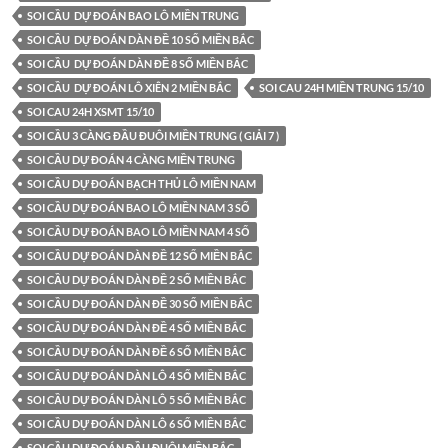
SOI CẦU DỰ ĐOÁN BAO LÔ MIỀN TRUNG
SOI CẦU DỰ ĐOÁN DÀN ĐỀ 10 SỐ MIỀN BẮC
SOI CẦU DỰ ĐOÁN DÀN ĐỀ 8 SỐ MIỀN BẮC
SOI CẦU DỰ ĐOÁN LÔ XIÊN 2 MIỀN BẮC
SOI CAU 24H MIỀN TRUNG 15/10
SOI CAU 24H XSMT 15/10
SOI CẦU 3 CÀNG ĐẦU ĐUÔI MIỀN TRUNG ( GIẢI 7 )
SOI CẦU DỰ ĐOÁN 4 CÀNG MIỀN TRUNG
SOI CẦU DỰ ĐOÁN BẠCH THỦ LÔ MIỀN NAM
SOI CẦU DỰ ĐOÁN BAO LÔ MIỀN NAM 3 SỐ
SOI CẦU DỰ ĐOÁN BAO LÔ MIỀN NAM 4 SỐ
SOI CẦU DỰ ĐOÁN DÀN ĐỀ 12 SỐ MIỀN BẮC
SOI CẦU DỰ ĐOÁN DÀN ĐỀ 2 SỐ MIỀN BẮC
SOI CẦU DỰ ĐOÁN DÀN ĐỀ 30 SỐ MIỀN BẮC
SOI CẦU DỰ ĐOÁN DÀN ĐỀ 4 SỐ MIỀN BẮC
SOI CẦU DỰ ĐOÁN DÀN ĐỀ 6 SỐ MIỀN BẮC
SOI CẦU DỰ ĐOÁN DÀN LÔ 4 SỐ MIỀN BẮC
SOI CẦU DỰ ĐOÁN DÀN LÔ 5 SỐ MIỀN BẮC
SOI CẦU DỰ ĐOÁN DÀN LÔ 6 SỐ MIỀN BẮC
SOI CẦU DỰ ĐOÁN ĐẦU ĐUÔI MIỀN BẮC