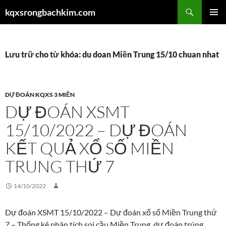
Chuyển
Tìm
kqxsrongbachkim.com
đến
kiếm
TRÌNH
nội
ĐƠN CƠ
dung
SỞ
Lưu trữ cho từ khóa: du doan Miền Trung 15/10 chuan nhat
DỰ ĐOÁN KQXS 3 MIỀN
DỰ ĐOÁN XSMT
15/10/2022 – DỰ ĐOÁN
KẾT QUẢ XỔ SỐ MIỀN
TRUNG THỨ 7
14/10/2022
Dự đoán XSMT 15/10/2022 – Dự đoán xổ số Miền Trung thứ
7 – Thống kê phân tích soi cầu Miền Trung, dự đoán trúng