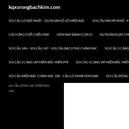
Chuyển
Tìm
kqxsrongbachkim.com
đến
kiếm
nội
SOI CẦU LÔ ĐẸP NHẤT – DỰ ĐOÁN XỔ SỐ MIỀN BẮC
SOI CẦU MB VÍP NHẤT
dung
CÁCH ĂN LÔ ĐỀ CHIỀU NAY
HÔM NAY ĐÁNH CON GÌ
DỰ ĐOÁN KQXS 3 M
SOI CẦU 24H – SOI CẦU 247 – SOI CẦU BẠCH THỦ CHÍNH XÁC
SOI CẦU 3 CÀNG
SOI CẦU 3 CÀNG VIP MIỀN BẮC MIỄN PHÍ
SOI CẦU 3 CÀNG VIP MIỀN BẮC MIỄN
SOI CẦU MIỀN BẮC CHÍNH XÁC 100 – CẦU LÔ XSMB HÔM NAY
SOI CẦU RỒNG 
soi cầu chính xác nhất hôm
nay