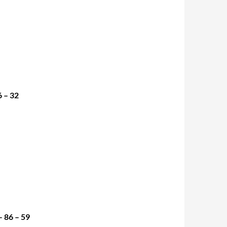
6 – 32
– 86 – 59