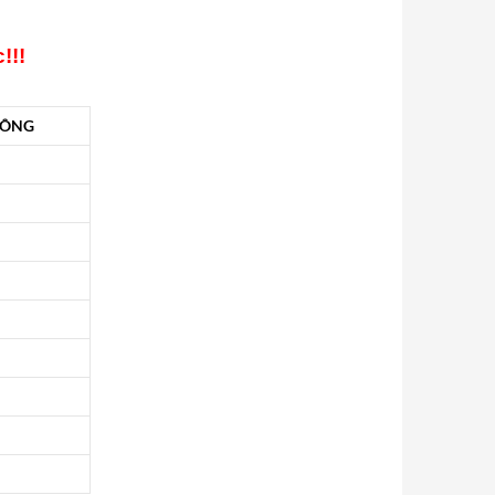
!!!
NÔNG