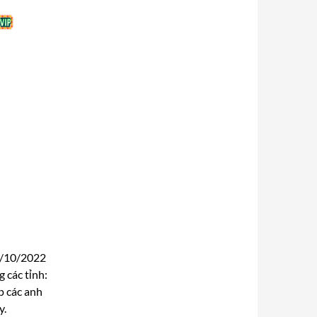
5/10/2022
 các tỉnh:
p các anh
y.