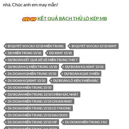
nhà. Chúc anh em may mắn!
KẾT QUẢ BẠCH THỦ LÔ KÉP MB
BI QUYET SOI CAU 15/10 MIỀN TRUNG
BI QUYET SOI CAU 15/10 XSMT
DD MIỀN TRUNG 15/10
DD XSMT 15/10
DỰ ĐOÁN KẾT QUẢ XỔ SỐ MIỀN TRUNG THỨ 7
DỰ ĐOÁN KQ MIỀN TRUNG 15/10
DỰ ĐOÁN KQ XSMT 15/10
DU DOAN KQMIỀN TRUNG 15/10
DỰ ĐOÁN KQXS 3 MIỀN
DU DOAN KQXSMT 15/10
DỰ ĐOÁN LÔ XIÊN 3 MIỀN BẮC
DU DOAN MIỀN TRUNG 15/10
DỰ ĐOÁN MIỀN TRUNG 15/10 CHÍNH XÁC NHẤT
DU DOAN MIỀN TRUNG 15/10 CHUAN NHAT
DU DOAN MIỀN TRUNG 15/10 CO THUONG
DU DOAN MIỀN TRUNG 15/10 DAU DUOI
DU DOAN MIỀN TRUNG 15/10 VIP
DU DOAN MIỀN TRUNG 3 SO
DU DOAN MIỀN TRUNG 666 15/10