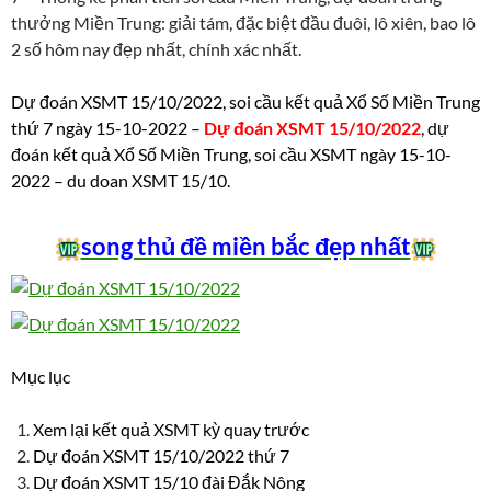
thưởng Miền Trung: giải tám, đặc biệt đầu đuôi, lô xiên, bao lô
2 số hôm nay đẹp nhất, chính xác nhất.
Dự đoán XSMT 15/10/2022, soi cầu kết quả Xổ Số Miền Trung
thứ 7 ngày 15-10-2022 –
Dự đoán XSMT 15/10/2022
, dự
đoán kết quả Xổ Số Miền Trung, soi cầu XSMT ngày 15-10-
2022 – du doan XSMT 15/10.
song thủ đề miền bắc đẹp nhất
Mục lục
Xem lại kết quả XSMT kỳ quay trước
Dự đoán XSMT 15/10/2022 thứ 7
Dự đoán XSMT 15/10 đài Đắk Nông