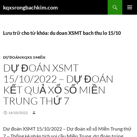
Chuyển
Tìm
kqxsrongbachkim.com
đến
kiếm
TRÌNH
nội
ĐƠN CƠ
dung
SỞ
Lưu trữ cho từ khóa: du doan XSMT bach thu lo 15/10
DỰ ĐOÁN KQXS 3 MIỀN
DỰ ĐOÁN XSMT
15/10/2022 – DỰ ĐOÁN
KẾT QUẢ XỔ SỐ MIỀN
TRUNG THỨ 7
14/10/2022
Dự đoán XSMT 15/10/2022 – Dự đoán xổ số Miền Trung thứ
7 – Thống kê phân tích soi cầu Miền Trung, dự đoán trúng