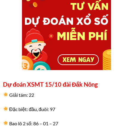
Dự đoán XSMT 15/10 đài Đắk Nông
Giải tám: 22
Đặc biệt: đầu, đuôi: 97
Bao lô 2 số: 86 – 01 – 27