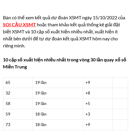
Bạn có thể xem kết quả dự đoán XSMT ngày 15/10/2022 của
SOI CẦU XSMT
hoặc tham khảo kết quả thống kê giải đặt
biệt XSMT và 10 cặp số xuất hiện nhiều nhất, xuất hiện ít
nhất bên dưới để tự dự đoán kết quả XSMT hôm nay cho
riêng mình.
10 cặp số xuất hiện nhiều nhất trong vòng 30 lần quay xổ số
Miền Trung
65
19 lần
+9
32
19 lần
+8
58
19 lần
+5
59
18 lần
+3
73
18 lần
+9