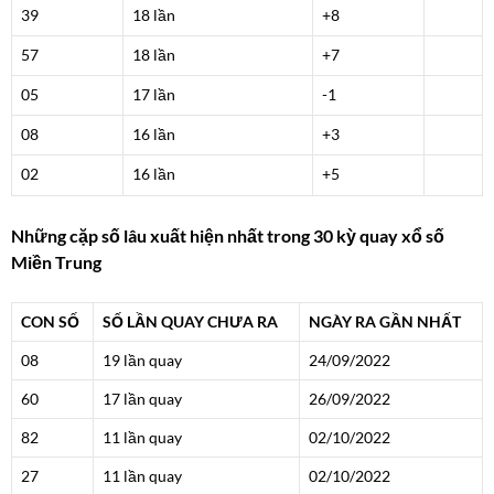
39
18 lần
+8
57
18 lần
+7
05
17 lần
-1
08
16 lần
+3
02
16 lần
+5
Những cặp số lâu xuất hiện nhất trong 30 kỳ quay xổ số
Miền Trung
CON SỐ
SỐ LẦN QUAY CHƯA RA
NGÀY RA GẦN NHẤT
08
19 lần quay
24/09/2022
60
17 lần quay
26/09/2022
82
11 lần quay
02/10/2022
27
11 lần quay
02/10/2022