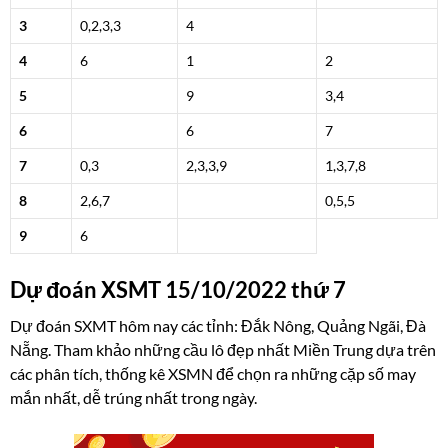
3
0
,2,3,3
4
4
6
1
2
5
9
3,4
6
6
7
7
0,3
2,
3
,3,9
1,3,7,8
8
2,6,7
0,
5
,5
9
6
Dự đoán XSMT 15/10/2022 thứ 7
Dự đoán SXMT hôm nay các tỉnh: Đắk Nông, Quảng Ngãi, Đà
Nẵng. Tham khảo những cầu lô đẹp nhất Miền Trung dựa trên
các phân tích, thống kê XSMN để chọn ra những cặp số may
mắn nhất, dễ trúng nhất trong ngày.