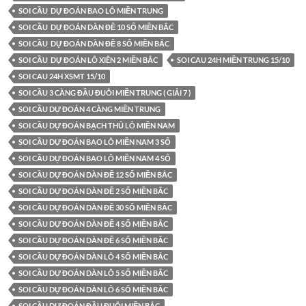
SOI CẦU DỰ ĐOÁN BAO LÔ MIỀN TRUNG
SOI CẦU DỰ ĐOÁN DÀN ĐỀ 10 SỐ MIỀN BẮC
SOI CẦU DỰ ĐOÁN DÀN ĐỀ 8 SỐ MIỀN BẮC
SOI CẦU DỰ ĐOÁN LÔ XIÊN 2 MIỀN BẮC
SOI CAU 24H MIỀN TRUNG 15/10
SOI CAU 24H XSMT 15/10
SOI CẦU 3 CÀNG ĐẦU ĐUÔI MIỀN TRUNG ( GIẢI 7 )
SOI CẦU DỰ ĐOÁN 4 CÀNG MIỀN TRUNG
SOI CẦU DỰ ĐOÁN BẠCH THỦ LÔ MIỀN NAM
SOI CẦU DỰ ĐOÁN BAO LÔ MIỀN NAM 3 SỐ
SOI CẦU DỰ ĐOÁN BAO LÔ MIỀN NAM 4 SỐ
SOI CẦU DỰ ĐOÁN DÀN ĐỀ 12 SỐ MIỀN BẮC
SOI CẦU DỰ ĐOÁN DÀN ĐỀ 2 SỐ MIỀN BẮC
SOI CẦU DỰ ĐOÁN DÀN ĐỀ 30 SỐ MIỀN BẮC
SOI CẦU DỰ ĐOÁN DÀN ĐỀ 4 SỐ MIỀN BẮC
SOI CẦU DỰ ĐOÁN DÀN ĐỀ 6 SỐ MIỀN BẮC
SOI CẦU DỰ ĐOÁN DÀN LÔ 4 SỐ MIỀN BẮC
SOI CẦU DỰ ĐOÁN DÀN LÔ 5 SỐ MIỀN BẮC
SOI CẦU DỰ ĐOÁN DÀN LÔ 6 SỐ MIỀN BẮC
SOI CẦU DỰ ĐOÁN ĐẦU ĐUÔI MIỀN BẮC