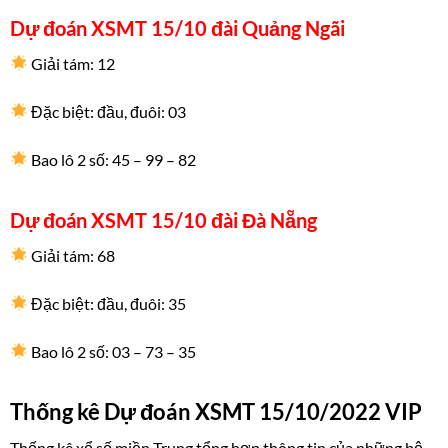
Dự đoán XSMT 15/10 đài Quảng Ngãi
Giải tám: 12
Đặc biệt: đầu, đuôi: 03
Bao lô 2 số: 45 – 99 – 82
Dự đoán XSMT 15/10 đài Đà Nẵng
Giải tám: 68
Đặc biệt: đầu, đuôi: 35
Bao lô 2 số: 03 – 73 – 35
Thống kê Dự đoán XSMT 15/10/2022 VIP
Thống kê xổ số miền Trung tổng hợp thông tin của những bộ