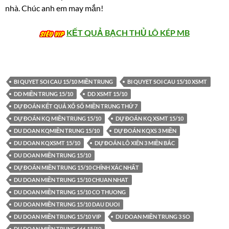
nhà. Chúc anh em may mắn!
KẾT QUẢ BẠCH THỦ LÔ KÉP MB
BI QUYET SOI CAU 15/10 MIỀN TRUNG
BI QUYET SOI CAU 15/10 XSMT
DD MIỀN TRUNG 15/10
DD XSMT 15/10
DỰ ĐOÁN KẾT QUẢ XỔ SỐ MIỀN TRUNG THỨ 7
DỰ ĐOÁN KQ MIỀN TRUNG 15/10
DỰ ĐOÁN KQ XSMT 15/10
DU DOAN KQMIỀN TRUNG 15/10
DỰ ĐOÁN KQXS 3 MIỀN
DU DOAN KQXSMT 15/10
DỰ ĐOÁN LÔ XIÊN 3 MIỀN BẮC
DU DOAN MIỀN TRUNG 15/10
DỰ ĐOÁN MIỀN TRUNG 15/10 CHÍNH XÁC NHẤT
DU DOAN MIỀN TRUNG 15/10 CHUAN NHAT
DU DOAN MIỀN TRUNG 15/10 CO THUONG
DU DOAN MIỀN TRUNG 15/10 DAU DUOI
DU DOAN MIỀN TRUNG 15/10 VIP
DU DOAN MIỀN TRUNG 3 SO
DU DOAN MIỀN TRUNG 666 15/10