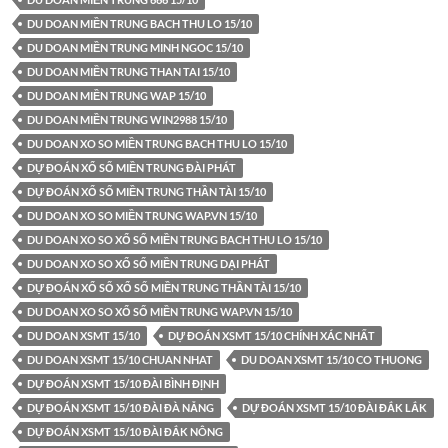
DU DOAN MIỀN TRUNG BACH THU LO 15/10
DU DOAN MIỀN TRUNG MINH NGOC 15/10
DU DOAN MIỀN TRUNG THAN TAI 15/10
DU DOAN MIỀN TRUNG WAP 15/10
DU DOAN MIỀN TRUNG WIN2988 15/10
DU DOAN XO SO MIỀN TRUNG BACH THU LO 15/10
DỰ ĐOÁN XỔ SỐ MIỀN TRUNG ĐÀI PHÁT
DỰ ĐOÁN XỔ SỐ MIỀN TRUNG THẦN TÀI 15/10
DU DOAN XO SO MIỀN TRUNG WAP.VN 15/10
DU DOAN XO SO XỔ SỐ MIỀN TRUNG BACH THU LO 15/10
DU DOAN XO SO XỔ SỐ MIỀN TRUNG DẠI PHÁT
DỰ ĐOÁN XỔ SỐ XỔ SỐ MIỀN TRUNG THẦN TÀI 15/10
DU DOAN XO SO XỔ SỐ MIỀN TRUNG WAP.VN 15/10
DU DOAN XSMT 15/10
DỰ ĐOÁN XSMT 15/10 CHÍNH XÁC NHẤT
DU DOAN XSMT 15/10 CHUAN NHAT
DU DOAN XSMT 15/10 CO THUONG
DỰ ĐOÁN XSMT 15/10 ĐÀI BÌNH ĐỊNH
DỰ ĐOÁN XSMT 15/10 ĐÀI ĐÀ NẴNG
DỰ ĐOÁN XSMT 15/10 ĐÀI ĐẮK LẮK
DỰ ĐOÁN XSMT 15/10 ĐÀI ĐẮK NÔNG