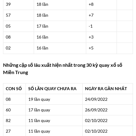
39
18 lần
+8
57
18 lần
+7
05
17 lần
-1
08
16 lần
+3
02
16 lần
+5
Những cặp số lâu xuất hiện nhất trong 30 kỳ quay xổ số
Miền Trung
CON SỐ
SỐ LẦN QUAY CHƯA RA
NGÀY RA GẦN NHẤT
08
19 lần quay
24/09/2022
60
17 lần quay
26/09/2022
82
11 lần quay
02/10/2022
27
11 lần quay
02/10/2022