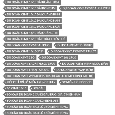
DỰ ĐOÁN XSMT 15/10 ĐÀI KHÁNH HÒA
DỰ ĐOÁN XSMT 15/10 ĐÀI KON TUM
DỰ ĐOÁN XSMT 15/10 ĐÀI PHÚ YÊN
DỰ ĐOÁN XSMT 15/10 ĐÀI QUẢNG BÌNH
DỰ ĐOÁN XSMT 15/10 ĐÀI QUẢNG NAM
DỰ ĐOÁN XSMT 15/10 ĐÀI QUẢNG NGÃI
DỰ ĐOÁN XSMT 15/10 ĐÀI QUẢNG TRỊ
DỰ ĐOÁN XSMT 15/10 ĐÀI THỪA THIÊN HUẾ
DU DOAN XSMT 15/10 DAU DUOI
DU DOAN XSMT 15/10 VIP
DỰ ĐOÁN XSMT 15/10/2021
DỰ ĐOÁN XSMT 15/10/2022 THỨ 7
DU DOAN XSMT 3 SO
DU DOAN XSMT 666 15/10
DU DOAN XSMT BACH THU LO 15/10
DU DOAN XSMT MINH NGOC 15/10
DU DOAN XSMT THAN TAI 15/10
DU DOAN XSMT WAP 15/10
DU DOAN XSMT WIN2888 15/10 SOI CAU LO XSMT CHINH XAC 100
KẾT QUẢ XỔ SỐ MIỀN TRUNG THỨ 7
SC MIỀN TRUNG 15/10
SC XSMT 15/10
SOI CẦU
SOI CẦU DỰ ĐOÁN 3 CÀNG ĐẦU ĐUÔI GIẢI 7 MIỀN NAM
SOI CẦU DỰ ĐOÁN 4 CÀNG MIỀN NAM
SOI CẦU DỰ ĐOÁN BAO LÔ 3 SỐ MIỀN TRUNG
SOI CẦU DỰ ĐOÁN BAO LÔ 4 SỐ MIỀN TRUNG