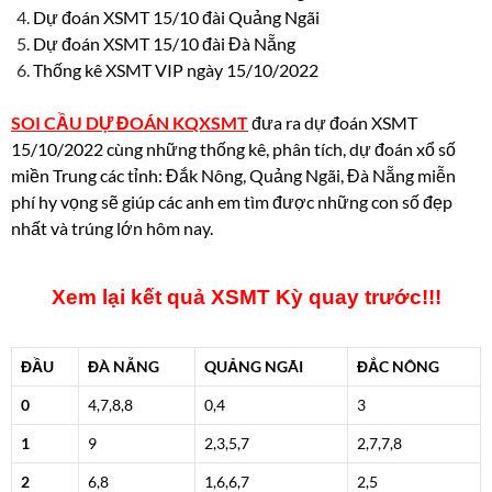
Dự đoán XSMT 15/10 đài Quảng Ngãi
Dự đoán XSMT 15/10 đài Đà Nẵng
Thống kê XSMT VIP ngày 15/10/2022
SOI CẦU DỰ ĐOÁN KQXSMT
đưa ra dự đoán XSMT
15/10/2022 cùng những thống kê, phân tích, dự đoán xổ số
miền Trung các tỉnh: Đắk Nông, Quảng Ngãi, Đà Nẵng miễn
phí hy vọng sẽ giúp các anh em tìm được những con số đẹp
nhất và trúng lớn hôm nay.
Xem lại kết quả XSMT Kỳ quay trước!!!
ĐẦU
ĐÀ NẴNG
QUẢNG NGÃI
ĐẮC NÔNG
0
4,7,8,8
0,4
3
1
9
2,3,5,7
2,7,7,8
2
6,8
1,6,6,7
2,5