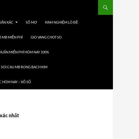
UẨN XÁC
SỔ MƠ
KINH NGHIỆM LÔ ĐỀ
Ô MB MIỄN PHÍ
GIO VANG CHOT SO
HUẨN MIỄN PHÍ HÔM NAY 100%
SOI CAU MB RONG BACH KIM
C HÔM NAY – XỔ SỐ
 xác nhất