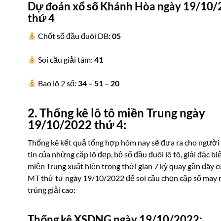
Dự đoán xổ số Khánh Hòa ngày 19/10
thứ 4
Chốt số đầu đuôi DB:
05
Soi cầu giải tám:
41
Bao lô 2 số:
34 – 51 – 20
2. Thống kê lô tô miền Trung ngày
19/10/2022 thứ 4:
Thống kê kết quả tổng hợp hôm nay sẽ đưa ra cho người
tin của những cặp lô đẹp, bộ số đầu đuôi lô tô, giải đặc biệ
miền Trung xuất hiện trong thời gian 7 kỳ quay gần đây c
MT thứ tư ngày 19/10/2022 để soi cầu chọn cặp số may m
trúng giải cao:
Thống kê XSDNG ngày 19/10/2022: