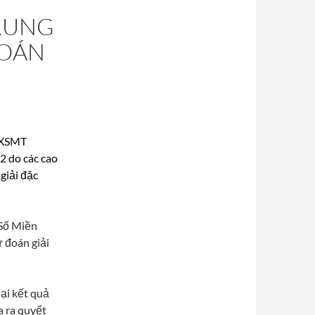
RUNG
ĐOÁN
 XSMT
2 do các cao
giải đặc
Số Miền
 đoán giải
ại kết quả
a ra quyết