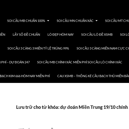
SOI CẦU MB CHUẨN 100%
SOI CẦU MN CHUẨN XÁC
SOI CẦU MT CH
IỀN
LẤY SỐ ĐỀ CHUẨN
LÔ ĐẸP HÔM NAY
SOI CẦU LÔ ĐỀ XSMB
SOI L
SOI CẦU 3 CÀNG 3 MIỀN TỶ LỆ TRÚNG 99%
SOI CẦU 3 CÀNG MIỀN NAM CỰC C
 PHÍ – DỰ ĐOÁN 247
SOI CẦU MB CHÍNH XÁC MIỄN PHÍ SOI CẦU LÔ CHÍNH XÁC
BẠCH KIM 666 HÔM NAY MIỄN PHÍ
CAU XSMB – THỐNG KÊ CẦU BẠCH THỦ MIỀN BẮ
Lưu trữ cho từ khóa: dự đoán Miền Trung 19/10 chính