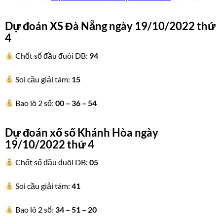
Dự đoán XS Đà Nẵng ngày 19/10/2022 thứ
4
Chốt số đầu đuôi DB:
94
Soi cầu giải tám:
15
Bao lô 2 số:
00 – 36 – 54
Dự đoán xổ số Khánh Hòa ngày
19/10/2022 thứ 4
Chốt số đầu đuôi DB:
05
Soi cầu giải tám:
41
Bao lô 2 số:
34 – 51 – 20