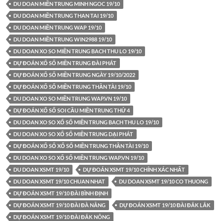
DU DOAN MIỀN TRUNG MINH NGOC 19/10
DU DOAN MIỀN TRUNG THAN TAI 19/10
DU DOAN MIỀN TRUNG WAP 19/10
DU DOAN MIỀN TRUNG WIN2988 19/10
DU DOAN XO SO MIỀN TRUNG BACH THU LO 19/10
DỰ ĐOÁN XỔ SỐ MIỀN TRUNG ĐÀI PHÁT
DỰ ĐOÁN XỔ SỐ MIỀN TRUNG NGÀY 19/10/2022
DỰ ĐOÁN XỔ SỐ MIỀN TRUNG THẦN TÀI 19/10
DU DOAN XO SO MIỀN TRUNG WAP.VN 19/10
DỰ ĐOÁN XỔ SỐ SOI CẦU MIỀN TRUNG THỨ 4
DU DOAN XO SO XỔ SỐ MIỀN TRUNG BACH THU LO 19/10
DU DOAN XO SO XỔ SỐ MIỀN TRUNG DẠI PHÁT
DỰ ĐOÁN XỔ SỐ XỔ SỐ MIỀN TRUNG THẦN TÀI 19/10
DU DOAN XO SO XỔ SỐ MIỀN TRUNG WAP.VN 19/10
DU DOAN XSMT 19/10
DỰ ĐOÁN XSMT 19/10 CHÍNH XÁC NHẤT
DU DOAN XSMT 19/10 CHUAN NHAT
DU DOAN XSMT 19/10 CO THUONG
DỰ ĐOÁN XSMT 19/10 ĐÀI BÌNH ĐỊNH
DỰ ĐOÁN XSMT 19/10 ĐÀI ĐÀ NẴNG
DỰ ĐOÁN XSMT 19/10 ĐÀI ĐẮK LẮK
DỰ ĐOÁN XSMT 19/10 ĐÀI ĐẮK NÔNG