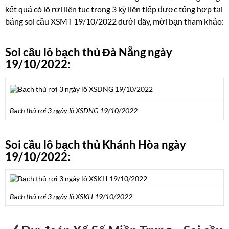
kết quả có lô rơi liên tục trong 3 kỳ liên tiếp được tổng hợp tại
bảng soi cầu XSMT 19/10/2022 dưới đây, mời bạn tham khảo:
Soi cầu lô bạch thủ Đà Nẵng ngày
19/10/2022:
Bạch thủ rơi 3 ngày lô XSDNG 19/10/2022
Soi cầu lô bạch thủ Khánh Hòa ngày
19/10/2022:
Bạch thủ rơi 3 ngày lô XSKH 19/10/2022