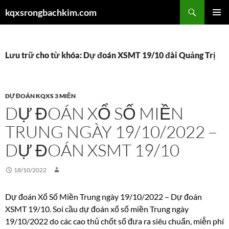
Chuyển
Tìm
kqxsrongbachkim.com
đến
kiếm
TRÌNH
nội
ĐƠN CƠ
dung
SỞ
Lưu trữ cho từ khóa: Dự đoán XSMT 19/10 đài Quảng Trị
DỰ ĐOÁN KQXS 3 MIỀN
DỰ ĐOÁN XỔ SỐ MIỀN
TRUNG NGÀY 19/10/2022 –
DỰ ĐOÁN XSMT 19/10
18/10/2022
Dự đoán Xổ Số Miền Trung ngày 19/10/2022 – Dự đoán
XSMT 19/10. Soi cầu dự đoán xổ số miền Trung ngày
19/10/2022 do các cao thủ chốt số đưa ra siêu chuẩn, miễn phí