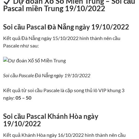
Dự đoán Xổ Số Miền Trung – Soi cầu
Pascal miền Trung 19/10/2022
Soi cầu Pascal Đà Nẵng ngày 19/10/2022
Kết quả Đà Nẵng ngày 15/10/2022
hình thành nên cầu
Pascale như sau:
Soi cầu Pascale Đà Nẵng ngày 19/10/2022
Kết quả từ soi cầu Pascale là cặp song thủ lô VIP khung 3
ngày:
05 – 50
Soi cầu Pascal Khánh Hòa ngày
19/10/2022
Kết quả Khánh Hòa ngày 16/10/2022 hình thành nên cầu