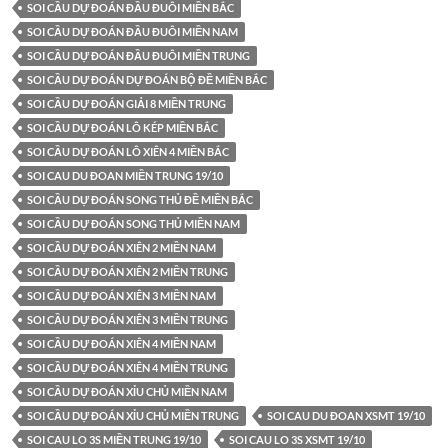
SOI CẦU DỰ ĐOÁN ĐẦU ĐUÔI MIỀN BẮC
SOI CẦU DỰ ĐOÁN ĐẦU ĐUÔI MIỀN NAM
SOI CẦU DỰ ĐOÁN ĐẦU ĐUÔI MIỀN TRUNG
SOI CẦU DỰ ĐOÁN DỰ ĐOÁN BỘ ĐỀ MIỀN BẮC
SOI CẦU DỰ ĐOÁN GIẢI 8 MIỀN TRUNG
SOI CẦU DỰ ĐOÁN LÔ KÉP MIỀN BẮC
SOI CẦU DỰ ĐOÁN LÔ XIÊN 4 MIỀN BẮC
SOI CAU DU ĐOAN MIỀN TRUNG 19/10
SOI CẦU DỰ ĐOÁN SONG THỦ ĐỀ MIỀN BẮC
SOI CẦU DỰ ĐOÁN SONG THỦ MIỀN NAM
SOI CẦU DỰ ĐOÁN XIÊN 2 MIỀN NAM
SOI CẦU DỰ ĐOÁN XIÊN 2 MIỀN TRUNG
SOI CẦU DỰ ĐOÁN XIÊN 3 MIỀN NAM
SOI CẦU DỰ ĐOÁN XIÊN 3 MIỀN TRUNG
SOI CẦU DỰ ĐOÁN XIÊN 4 MIỀN NAM
SOI CẦU DỰ ĐOÁN XIÊN 4 MIỀN TRUNG
SOI CẦU DỰ ĐOÁN XỈU CHỦ MIỀN NAM
SOI CẦU DỰ ĐOÁN XỈU CHỦ MIỀN TRUNG
SOI CAU DU ĐOAN XSMT 19/10
SOI CAU LO 3S MIỀN TRUNG 19/10
SOI CAU LO 3S XSMT 19/10