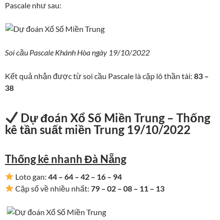
Pascale như sau:
Soi cầu Pascale Khánh Hòa ngày 19/10/2022
Kết quả nhận được từ soi cầu Pascale là cặp lô thần tài:
83 –
38
Dự đoán Xổ Số Miền Trung – Thống
kê tần suất miền Trung 19/10/2022
Thống kê nhanh Đà Nẵng
Loto gan:
44 – 64 – 42 – 16 – 94
Cặp số về nhiều nhất:
79 – 02 – 08 – 11 – 13