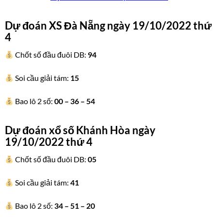
Dự đoán XS Đà Nẵng ngày 19/10/2022 thứ
4
Chốt số đầu đuôi DB:
94
Soi cầu giải tám:
15
Bao lô 2 số:
00 – 36 – 54
Dự đoán xổ số Khánh Hòa ngày
19/10/2022 thứ 4
Chốt số đầu đuôi DB:
05
Soi cầu giải tám:
41
Bao lô 2 số:
34 – 51 – 20