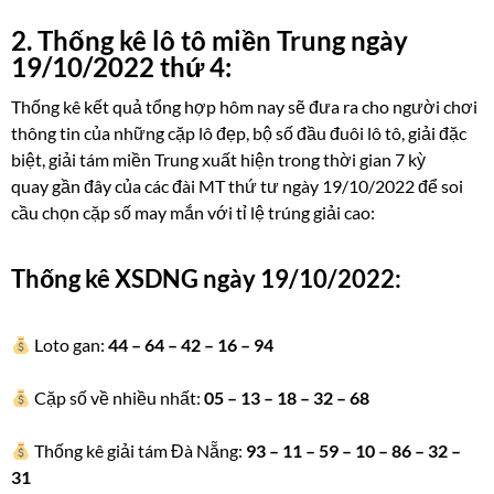
2. Thống kê lô tô miền Trung ngày
19/10/2022 thứ 4:
Thống kê kết quả tổng hợp hôm nay sẽ đưa ra cho người chơi
thông tin của những cặp lô đẹp, bộ số đầu đuôi lô tô, giải đặc
biệt, giải tám miền Trung xuất hiện trong thời gian 7 kỳ
quay gần đây của các đài MT thứ tư ngày 19/10/2022 để soi
cầu chọn cặp số may mắn với tỉ lệ trúng giải cao:
Thống kê XSDNG ngày 19/10/2022:
Loto gan:
44 – 64 – 42 – 16 – 94
Cặp số về nhiều nhất:
05 – 13 – 18 – 32 – 68
Thống kê giải tám Đà Nẵng:
93 – 11 – 59 – 10 – 86 – 32 –
31