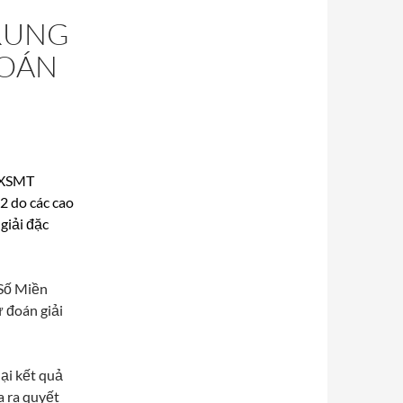
RUNG
ĐOÁN
 XSMT
2 do các cao
giải đặc
Số Miền
 đoán giải
ại kết quả
a ra quyết