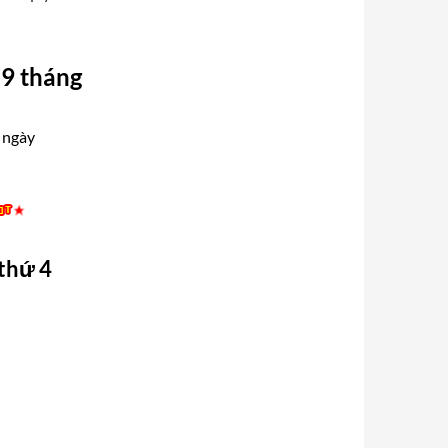
19 tháng
 ngày
thứ 4