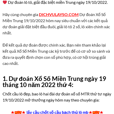
Dự đoán lô tô, giải đặc biệt miền Trung ngày 19/10/2022.
Hãy cùng chuyên gia
DICHVULAYSO.COM
Dự đoán Xổ Số
Miền Trung 19/10/2022 hôm nay siêu chuẩn với các kết quả
dự đoán giải đặt biệt đầu đuôi, giải lô tô 2 số, lô xiên chính xác
nhất.
Để kết quả dự đoán được chính xác. Bạn nên tham khảo lại
kết quả Xổ Số Miền Trung các kỳ trước để có cơ sở so sánh và
đưa ra quyết định chọn con số phù hợp, có cơ hội trúng giải
cao nhất.
1. Dự đoán Xổ Số Miền Trung ngày 19
tháng 10 năm 2022 thứ 4:
Chốt cầu lô đẹp, bao lô hai đài dự đoán xổ số MTR thứ tư ngày
19/10/2022 mở thưởng ngày hôm nay theo chuyên gia:
lấy cầu chốt số cầu bạch thủ lô mb