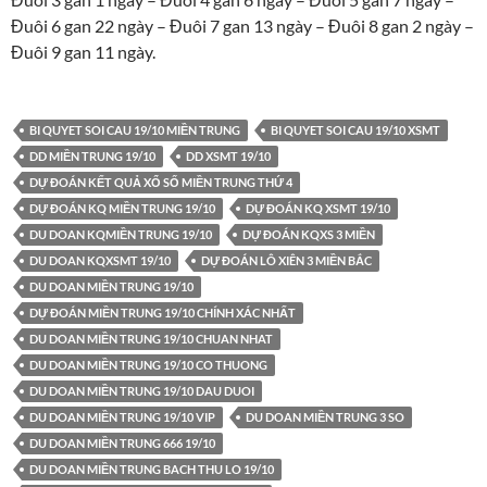
Đuôi 6 gan 22 ngày – Đuôi 7 gan 13 ngày – Đuôi 8 gan 2 ngày –
Đuôi 9 gan 11 ngày.
BI QUYET SOI CAU 19/10 MIỀN TRUNG
BI QUYET SOI CAU 19/10 XSMT
DD MIỀN TRUNG 19/10
DD XSMT 19/10
DỰ ĐOÁN KẾT QUẢ XỔ SỐ MIỀN TRUNG THỨ 4
DỰ ĐOÁN KQ MIỀN TRUNG 19/10
DỰ ĐOÁN KQ XSMT 19/10
DU DOAN KQMIỀN TRUNG 19/10
DỰ ĐOÁN KQXS 3 MIỀN
DU DOAN KQXSMT 19/10
DỰ ĐOÁN LÔ XIÊN 3 MIỀN BẮC
DU DOAN MIỀN TRUNG 19/10
DỰ ĐOÁN MIỀN TRUNG 19/10 CHÍNH XÁC NHẤT
DU DOAN MIỀN TRUNG 19/10 CHUAN NHAT
DU DOAN MIỀN TRUNG 19/10 CO THUONG
DU DOAN MIỀN TRUNG 19/10 DAU DUOI
DU DOAN MIỀN TRUNG 19/10 VIP
DU DOAN MIỀN TRUNG 3 SO
DU DOAN MIỀN TRUNG 666 19/10
DU DOAN MIỀN TRUNG BACH THU LO 19/10