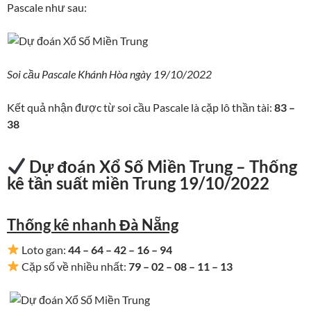
Pascale như sau:
Soi cầu Pascale Khánh Hòa ngày 19/10/2022
Kết quả nhận được từ soi cầu Pascale là cặp lô thần tài:
83 –
38
Dự đoán Xổ Số Miền Trung – Thống
kê tần suất miền Trung 19/10/2022
Thống kê nhanh Đà Nẵng
Loto gan:
44 – 64 – 42 – 16 – 94
Cặp số về nhiều nhất:
79 – 02 – 08 – 11 – 13