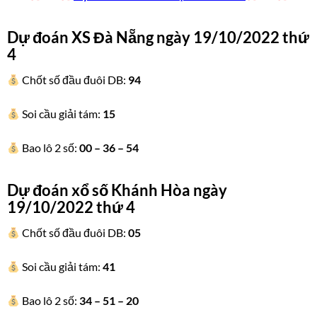
Dự đoán XS Đà Nẵng ngày 19/10/2022 thứ
4
Chốt số đầu đuôi DB:
94
Soi cầu giải tám:
15
Bao lô 2 số:
00 – 36 – 54
Dự đoán xổ số Khánh Hòa ngày
19/10/2022 thứ 4
Chốt số đầu đuôi DB:
05
Soi cầu giải tám:
41
Bao lô 2 số:
34 – 51 – 20