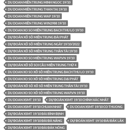
DU DOAN MIỀN TRUNG MINH NGOC 19/10
DU DOAN MIỀN TRUNG THAN TAI 19/10
DU DOAN MIỀN TRUNG WAP 19/10
DU DOAN MIỀN TRUNG WIN2988 19/10
DU DOAN XO SO MIỀN TRUNG BACH THU LO 19/10
DỰ ĐOÁN XỔ SỐ MIỀN TRUNG ĐÀI PHÁT
DỰ ĐOÁN XỔ SỐ MIỀN TRUNG NGÀY 19/10/2022
DỰ ĐOÁN XỔ SỐ MIỀN TRUNG THẦN TÀI 19/10
DU DOAN XO SO MIỀN TRUNG WAP.VN 19/10
DỰ ĐOÁN XỔ SỐ SOI CẦU MIỀN TRUNG THỨ 4
DU DOAN XO SO XỔ SỐ MIỀN TRUNG BACH THU LO 19/10
DU DOAN XO SO XỔ SỐ MIỀN TRUNG DẠI PHÁT
DỰ ĐOÁN XỔ SỐ XỔ SỐ MIỀN TRUNG THẦN TÀI 19/10
DU DOAN XO SO XỔ SỐ MIỀN TRUNG WAP.VN 19/10
DU DOAN XSMT 19/10
DỰ ĐOÁN XSMT 19/10 CHÍNH XÁC NHẤT
DU DOAN XSMT 19/10 CHUAN NHAT
DU DOAN XSMT 19/10 CO THUONG
DỰ ĐOÁN XSMT 19/10 ĐÀI BÌNH ĐỊNH
DỰ ĐOÁN XSMT 19/10 ĐÀI ĐÀ NẴNG
DỰ ĐOÁN XSMT 19/10 ĐÀI ĐẮK LẮK
DỰ ĐOÁN XSMT 19/10 ĐÀI ĐẮK NÔNG