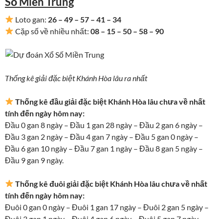
Số Miền Trung
Loto gan:
26 – 49 – 57 – 41 – 34
Cặp số về nhiều nhất:
08 – 15 – 50 – 58 – 90
Thống kê giải đặc biệt Khánh Hòa lâu ra nhất
Thống kê đầu giải đặc biệt Khánh Hòa lâu chưa về nhất
tính đến ngày hôm nay:
Đầu 0 gan 8 ngày – Đầu 1 gan 28 ngày – Đầu 2 gan 6 ngày –
Đầu 3 gan 2 ngày – Đầu 4 gan 7 ngày – Đầu 5 gan 0 ngày –
Đầu 6 gan 10 ngày – Đầu 7 gan 1 ngày – Đầu 8 gan 5 ngày –
Đầu 9 gan 9 ngày.
Thống kê đuôi giải đặc biệt Khánh Hòa lâu chưa về nhất
tính đến ngày hôm nay:
Đuôi 0 gan 0 ngày – Đuôi 1 gan 17 ngày – Đuôi 2 gan 5 ngày –
Đuôi 3 gan 1 ngày – Đuôi 4 gan 6 ngày – Đuôi 5 gan 7 ngày –