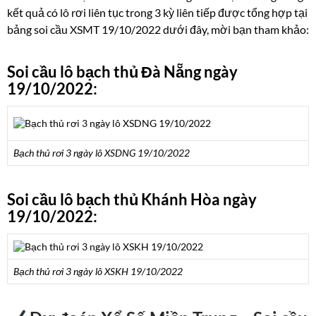
kết quả có lô rơi liên tục trong 3 kỳ liên tiếp được tổng hợp tại
bảng soi cầu XSMT 19/10/2022 dưới đây, mời bạn tham khảo:
Soi cầu lô bạch thủ Đà Nẵng ngày
19/10/2022:
Bạch thủ rơi 3 ngày lô XSDNG 19/10/2022
Soi cầu lô bạch thủ Khánh Hòa ngày
19/10/2022:
Bạch thủ rơi 3 ngày lô XSKH 19/10/2022