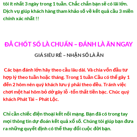
tôi ít nhất 3 ngày trong 1 tuần. Chắc chắn bạn sẽ có lãi lớn.
Dịch vụ giúp khách hàng tham khảo số về kết quả cầu 3 miền
chính xác nhất !!
ĐÃ CHỐT SỐ LÀ CHUẨN – ĐÁNH LÀ ĂN NGAY
GIÁ SIÊU RẺ – NHẬN SỐ LÀ ĂN
Các bạn đánh lớn hãy theo cầu lâu dài. Và chia vốn đầu tư
hợp lý theo tuần hoặc tháng. Trong 1 tuần Cầu có thể gãy 1
đến 2 hôm nên quý khách lưu ý phải theo đều. Tránh việc
chơi một hai hôm bỏ dở gây lỗ -tổn thất tiền bạc. Chúc quý
khách Phát Tài – Phát Lộc.
Chỉ cần chiếc điện thoại kết nối mạng. Bạn đã có trong tay
mọi thông tin dự đoán kết quả xổ số. Chúng tôi giúp bạn đưa
ra những quyết định có thể thay đổi cuộc đời bạn.