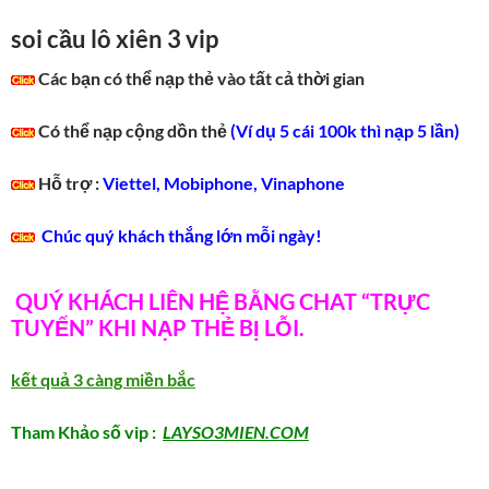
soi cầu lô xiên 3 vip
Các bạn có thể nạp thẻ vào tất cả thời gian
Có thể nạp cộng dồn thẻ
(Ví dụ 5 cái 100k thì nạp 5 lần)
Hỗ trợ :
Viettel, Mobiphone, Vinaphone
Chúc quý khách thắng lớn mỗi ngày!
QUÝ KHÁCH LIÊN HỆ BẰNG CHAT “TRỰC
TUYẾN” KHI NẠP THẺ BỊ LỖI.
kết quả 3 càng miền bắc
Tham Khảo số vip :
LAYSO3MIEN.COM