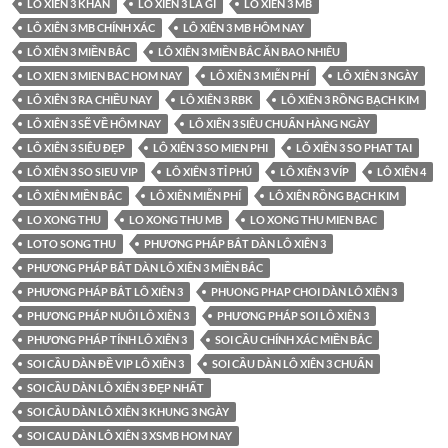
LÔ XIÊN 3 KHAN
LÔ XIÊN 3 LÀ GÌ
LÔ XIÊN 3 MB
LÔ XIÊN 3 MB CHÍNH XÁC
LÔ XIÊN 3 MB HÔM NAY
LÔ XIÊN 3 MIỀN BẮC
LÔ XIÊN 3 MIỀN BẮC ĂN BAO NHIÊU
LO XIEN 3 MIEN BAC HOM NAY
LÔ XIÊN 3 MIỄN PHÍ
LÔ XIÊN 3 NGÀY
LÔ XIÊN 3 RA CHIỀU NAY
LÔ XIÊN 3 RBK
LÔ XIÊN 3 RỒNG BẠCH KIM
LÔ XIÊN 3 SẼ VỀ HÔM NAY
LÔ XIÊN 3 SIÊU CHUẨN HÀNG NGÀY
LÔ XIÊN 3 SIÊU ĐẸP
LÔ XIÊN 3 SO MIEN PHI
LÔ XIÊN 3 SO PHAT TAI
LÔ XIÊN 3 SO SIEU VIP
LÔ XIÊN 3 TỈ PHÚ
LÔ XIÊN 3 VÍP
LÔ XIÊN 4
LÔ XIÊN MIỀN BẮC
LÔ XIÊN MIỄN PHÍ
LÔ XIÊN RỒNG BẠCH KIM
LO XONG THU
LO XONG THU MB
LO XONG THU MIEN BAC
LOTO SONG THU
PHƯƠNG PHÁP BẮT DÀN LÔ XIÊN 3
PHƯƠNG PHÁP BẮT DÀN LÔ XIÊN 3 MIỀN BẮC
PHƯƠNG PHÁP BẮT LÔ XIÊN 3
PHUONG PHAP CHOI DÀN LÔ XIÊN 3
PHƯƠNG PHÁP NUÔI LÔ XIÊN 3
PHƯƠNG PHÁP SOI LÔ XIÊN 3
PHƯƠNG PHÁP TÍNH LÔ XIÊN 3
SOI CẦU CHÍNH XÁC MIỀN BẮC
SOI CẦU DÀN ĐỀ VIP LÔ XIÊN 3
SOI CẦU DÀN LÔ XIÊN 3 CHUẨN
SOI CẦU DÀN LÔ XIÊN 3 ĐẸP NHẤT
SOI CẦU DÀN LÔ XIÊN 3 KHUNG 3 NGÀY
SOI CAU DÀN LÔ XIÊN 3 XSMB HOM NAY