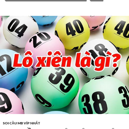
SOI CẦU MB VÍP NHẤT