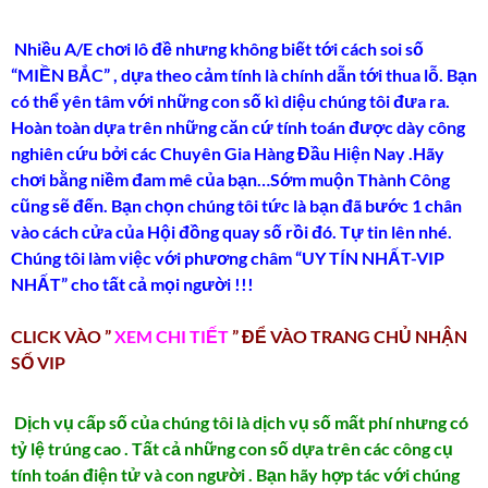
Nhiều A/E chơi lô đề nhưng không biết tới cách soi số
“MIỀN BẮC” , dựa theo cảm tính là chính dẫn tới thua lỗ. Bạn
có thể yên tâm với những con số kì diệu chúng tôi đưa ra.
Hoàn toàn dựa trên những căn cứ tính toán được dày công
nghiên cứu bởi các Chuyên Gia Hàng Đầu Hiện Nay .Hãy
chơi bằng niềm đam mê của bạn…Sớm muộn Thành Công
cũng sẽ đến. Bạn chọn chúng tôi tức là bạn đã bước 1 chân
vào cách cửa của Hội đồng quay số rồi đó. Tự tin lên nhé.
Chúng tôi làm việc với phương châm “UY TÍN NHẤT-VIP
NHẤT” cho tất cả mọi người !!!
CLICK VÀO ”
XEM CHI TIẾT
” ĐỂ VÀO TRANG CHỦ NHẬN
SỐ VIP
Dịch vụ cấp số của chúng tôi là dịch vụ số mất phí nhưng có
tỷ lệ trúng cao . Tất cả những con số dựa trên các công cụ
tính toán điện tử và con người . Bạn hãy hợp tác với chúng