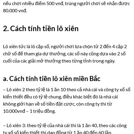
nếu chơi nhiều điểm 500 vnđ, trúng người chơi sẽ nhận được
80.000 vnđ.
2. Cách tính tiền lô xiên
Lô xiên tức là lô cặp số, người chơi lựa chọn từ 2 đến 4 cặp 2
chữ số để tham gia dự thưởng, các số này cũng dựa vào 2 số
cuối của các giải mở thưởng theo từng tỉnh trong ngày.
a. Cách tính tiền lô xiên miền Bắc
– Lô xiên 2 theo tỷ lệ là 1 ăn 10 theo cả nhà cái và công ty xổ số
kiến thiết đều có tỷ lệ chung, điều khác biệt đó là nhà cái
không giới hạn về số tiền đặt cược, còn công ty thì từ
10.000vnđ – 1 triệu đồng.
– Lô xiên 3: theo tỷ lệ của nhà cái thì là 1 ăn 40, theo các công
ty xổ số kiến thiết thì dao động từ 1 ăn 40 đến 60 lần.