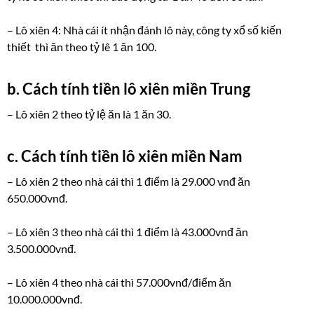
– Lô xiên 4: Nhà cái ít nhận đánh lô này, công ty xổ số kiến
thiết thì ăn theo tỷ lê 1 ăn 100.
b. Cách tính tiền lô xiên miền Trung
– Lô xiên 2 theo tỷ lệ ăn là 1 ăn 30.
c. Cách tính tiền lô xiên miền Nam
– Lô xiên 2 theo nhà cái thì 1 điểm là 29.000 vnđ ăn
650.000vnđ.
– Lô xiên 3 theo nhà cái thì 1 điểm là 43.000vnđ ăn
3.500.000vnđ.
– Lô xiên 4 theo nhà cái thì 57.000vnđ/điểm ăn
10.000.000vnđ.