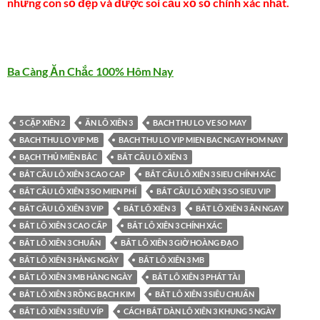
những con số đẹp và được soi cầu xổ số chính xác nhất.
Ba Càng Ăn Chắc 100% Hôm Nay
5 CẶP XIÊN 2
ĂN LÔ XIÊN 3
BACH THU LO VE SO MAY
BACH THU LO VIP MB
BACH THU LO VIP MIEN BAC NGAY HOM NAY
BẠCH THỦ MIỀN BẮC
BẮT CẦU LÔ XIÊN 3
BẮT CẦU LÔ XIÊN 3 CAO CAP
BẮT CẦU LÔ XIÊN 3 SIEU CHÍNH XÁC
BẮT CẦU LÔ XIÊN 3 SO MIEN PHÍ
BẮT CẦU LÔ XIÊN 3 SO SIEU VIP
BẮT CẦU LÔ XIÊN 3 VIP
BẮT LÔ XIÊN 3
BẮT LÔ XIÊN 3 ĂN NGAY
BẮT LÔ XIÊN 3 CAO CẤP
BẮT LÔ XIÊN 3 CHÍNH XÁC
BẮT LÔ XIÊN 3 CHUẨN
BẮT LÔ XIÊN 3 GIỜ HOÀNG ĐẠO
BẮT LÔ XIÊN 3 HÀNG NGÀY
BẮT LÔ XIÊN 3 MB
BẮT LÔ XIÊN 3 MB HÀNG NGÀY
BẮT LÔ XIÊN 3 PHÁT TÀI
BẮT LÔ XIÊN 3 RỒNG BẠCH KIM
BẮT LÔ XIÊN 3 SIÊU CHUẨN
BẮT LÔ XIÊN 3 SIÊU VÍP
CÁCH BẮT DÀN LÔ XIÊN 3 KHUNG 5 NGÀY