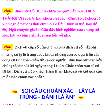
Bạn chơi LÔ ĐỀ mà chưa bao giờ biết mùi CHIẾN
THẮNG? Vì Sao?. Vì bạn chưa biết cách Chốt Số và chưa có
kinh nghiệm trong lĩnh vực Soi Lô Đề. Chính vì thế, hãy để
Đội Ngũ chuyên gia Soi Cầu đầy kinh nghiệm của chúng tôi
giúp bạn và bạn chỉ việc mang tiền về nhà.
Dịch vụ cấp số của chúng tôi là dịch vụ số mất phí
nhưng có tỷ lệ trúng cao , tất cả những con số dựa trên các
công cụ tính toán điện tử và con người . Bạn hãy hợp tác với
chúng tôi ít nhất 04 ngày trong 1 tuần. Chắc chắn bạn sẽ có
lãi lớn. Dịch vụ giúp khách hàng tham khảo số về kết quả cầu
miền bắc chính xác nhất !!
“SOI CẦU CHUẨN XÁC – LẤY LÀ
TRÚNG – ĐÁNH LÀ ĂN”