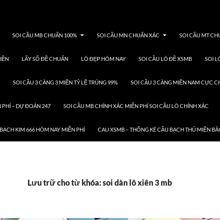
SOI CẦU MB CHUẨN 100%
SOI CẦU MN CHUẨN XÁC
SOI CẦU MT CH
IỀN
LẤY SỐ ĐỀ CHUẨN
LÔ ĐẸP HÔM NAY
SOI CẦU LÔ ĐỀ XSMB
SOI L
SOI CẦU 3 CÀNG 3 MIỀN TỶ LỆ TRÚNG 99%
SOI CẦU 3 CÀNG MIỀN NAM CỰC C
 PHÍ – DỰ ĐOÁN 247
SOI CẦU MB CHÍNH XÁC MIỄN PHÍ SOI CẦU LÔ CHÍNH XÁC
BẠCH KIM 666 HÔM NAY MIỄN PHÍ
CAU XSMB – THỐNG KÊ CẦU BẠCH THỦ MIỀN BẮ
Lưu trữ cho từ khóa: soi dàn lô xiên 3 mb