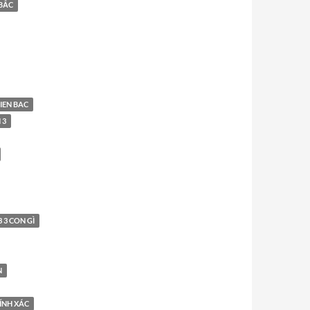
 BẮC
IEN BAC
 3
 3 CON GÌ
N
HÍNH XÁC