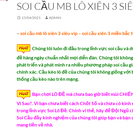
SOI CẦU MB LÔ XIÊN 3 SIÊ
15/04/2021
ADMIN
–
soi cầu mb lô xiên 3 siêu vip – soi cầu xiên 3 miền bắc
Chúng tôi luôn đi đầu trong lĩnh vực soi cầu và 
đề hàng ngày chuẩn nhất mọi diễn đàn. Chúng tôi khôn
phát triển và phát minh ra nhiều phương pháp soi cầu gi
chính xác. Cầu kèo lô đề của chúng tôi không giống với 
thống cầu kèo nào trên mạng.
Bạn chơi LÔ ĐỀ mà chưa bao giờ biết mùi CH
Vì Sao?. Vì bạn chưa biết cách Chốt Số và chưa có kinh
trong lĩnh vực Soi Lô Đề. Chính vì thế, hãy để Đội Ngũ 
Soi Cầu đầy kinh nghiệm của chúng tôi giúp bạn và bạn c
mang tiền về nhà.