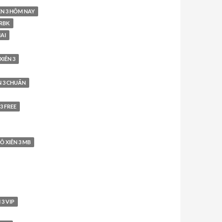
ÊN 3 HÔM NAY
 RBK
AI
XIÊN 3
N 3 CHUẨN
3 FREE
Ô XIÊN 3 MB
 3 VIP