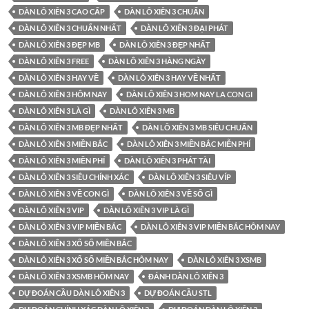
DÀN LÔ XIÊN 3 CAO CẤP
DÀN LÔ XIÊN 3 CHUẨN
DÀN LÔ XIÊN 3 CHUẨN NHẤT
DÀN LÔ XIÊN 3 ĐẠI PHÁT
DÀN LÔ XIÊN 3 ĐẸP MB
DÀN LÔ XIÊN 3 ĐẸP NHẤT
DÀN LÔ XIÊN 3 FREE
DÀN LÔ XIÊN 3 HÀNG NGÀY
DÀN LÔ XIÊN 3 HAY VỀ
DÀN LÔ XIÊN 3 HAY VỀ NHẤT
DÀN LÔ XIÊN 3 HÔM NAY
DÀN LÔ XIÊN 3 HOM NAY LA CON GI
DÀN LÔ XIÊN 3 LÀ GÌ
DÀN LÔ XIÊN 3 MB
DÀN LÔ XIÊN 3 MB ĐẸP NHẤT
DÀN LÔ XIÊN 3 MB SIÊU CHUẨN
DÀN LÔ XIÊN 3 MIỀN BẮC
DÀN LÔ XIÊN 3 MIỀN BẮC MIỄN PHÍ
DÀN LÔ XIÊN 3 MIỀN PHÍ
DÀN LÔ XIÊN 3 PHÁT TÀI
DÀN LÔ XIÊN 3 SIÊU CHÍNH XÁC
DÀN LÔ XIÊN 3 SIÊU VÍP
DÀN LÔ XIÊN 3 VỀ CON GÌ
DÀN LÔ XIÊN 3 VỀ SỐ GÌ
DÀN LÔ XIÊN 3 VIP
DÀN LÔ XIÊN 3 VIP LÀ GÌ
DÀN LÔ XIÊN 3 VIP MIỀN BẮC
DÀN LÔ XIÊN 3 VIP MIỀN BẮC HÔM NAY
DÀN LÔ XIÊN 3 XỔ SỐ MIỀN BẮC
DÀN LÔ XIÊN 3 XỔ SỐ MIỀN BẮC HÔM NAY
DÀN LÔ XIÊN 3 XSMB
DÀN LÔ XIÊN 3 XSMB HÔM NAY
ĐÁNH DÀN LÔ XIÊN 3
DỰ ĐOÁN CẦU DÀN LÔ XIÊN 3
DỰ ĐOÁN CẦU STL