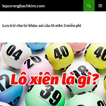
Chuyển
Tìm
kqxsrongbachkim.com
đến
kiếm
TRÌNH
nội
ĐƠN CƠ
dung
SỞ
Lưu trữ cho từ khóa: soi cầu lô xiên 3 miễn phí