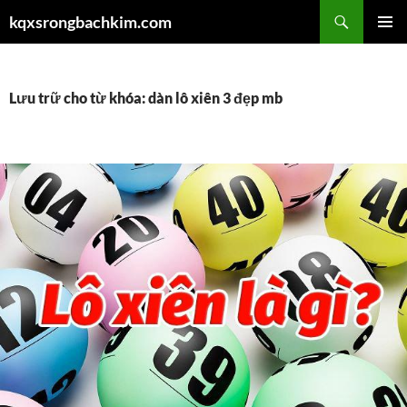
Chuyển
Tìm
kqxsrongbachkim.com
đến
kiếm
TRÌNH
nội
ĐƠN CƠ
dung
SỞ
Lưu trữ cho từ khóa: dàn lô xiên 3 đẹp mb