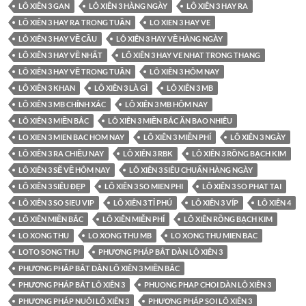
LÔ XIÊN 3 GAN
LÔ XIÊN 3 HÀNG NGÀY
LÔ XIÊN 3 HAY RA
LÔ XIÊN 3 HAY RA TRONG TUẦN
LO XIEN 3 HAY VE
LÔ XIÊN 3 HAY VỀ CẦU
LÔ XIÊN 3 HAY VỀ HÀNG NGÀY
LÔ XIÊN 3 HAY VỀ NHẤT
LÔ XIÊN 3 HAY VE NHAT TRONG THANG
LÔ XIÊN 3 HAY VỀ TRONG TUẦN
LÔ XIÊN 3 HÔM NAY
LÔ XIÊN 3 KHAN
LÔ XIÊN 3 LÀ GÌ
LÔ XIÊN 3 MB
LÔ XIÊN 3 MB CHÍNH XÁC
LÔ XIÊN 3 MB HÔM NAY
LÔ XIÊN 3 MIỀN BẮC
LÔ XIÊN 3 MIỀN BẮC ĂN BAO NHIÊU
LO XIEN 3 MIEN BAC HOM NAY
LÔ XIÊN 3 MIỄN PHÍ
LÔ XIÊN 3 NGÀY
LÔ XIÊN 3 RA CHIỀU NAY
LÔ XIÊN 3 RBK
LÔ XIÊN 3 RỒNG BẠCH KIM
LÔ XIÊN 3 SẼ VỀ HÔM NAY
LÔ XIÊN 3 SIÊU CHUẨN HÀNG NGÀY
LÔ XIÊN 3 SIÊU ĐẸP
LÔ XIÊN 3 SO MIEN PHI
LÔ XIÊN 3 SO PHAT TAI
LÔ XIÊN 3 SO SIEU VIP
LÔ XIÊN 3 TỈ PHÚ
LÔ XIÊN 3 VÍP
LÔ XIÊN 4
LÔ XIÊN MIỀN BẮC
LÔ XIÊN MIỄN PHÍ
LÔ XIÊN RỒNG BẠCH KIM
LO XONG THU
LO XONG THU MB
LO XONG THU MIEN BAC
LOTO SONG THU
PHƯƠNG PHÁP BẮT DÀN LÔ XIÊN 3
PHƯƠNG PHÁP BẮT DÀN LÔ XIÊN 3 MIỀN BẮC
PHƯƠNG PHÁP BẮT LÔ XIÊN 3
PHUONG PHAP CHOI DÀN LÔ XIÊN 3
PHƯƠNG PHÁP NUÔI LÔ XIÊN 3
PHƯƠNG PHÁP SOI LÔ XIÊN 3