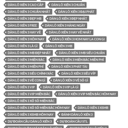
DÀN LÔ XIÊN 3 CAO CẤP
DÀN LÔ XIÊN 3 CHUẨN
DÀN LÔ XIÊN 3 CHUẨN NHẤT
DÀN LÔ XIÊN 3 ĐẠI PHÁT
DÀN LÔ XIÊN 3 ĐẸP MB
DÀN LÔ XIÊN 3 ĐẸP NHẤT
DÀN LÔ XIÊN 3 FREE
DÀN LÔ XIÊN 3 HÀNG NGÀY
DÀN LÔ XIÊN 3 HAY VỀ
DÀN LÔ XIÊN 3 HAY VỀ NHẤT
DÀN LÔ XIÊN 3 HÔM NAY
DÀN LÔ XIÊN 3 HOM NAY LA CON GI
DÀN LÔ XIÊN 3 LÀ GÌ
DÀN LÔ XIÊN 3 MB
DÀN LÔ XIÊN 3 MB ĐẸP NHẤT
DÀN LÔ XIÊN 3 MB SIÊU CHUẨN
DÀN LÔ XIÊN 3 MIỀN BẮC
DÀN LÔ XIÊN 3 MIỀN BẮC MIỄN PHÍ
DÀN LÔ XIÊN 3 MIỀN PHÍ
DÀN LÔ XIÊN 3 PHÁT TÀI
DÀN LÔ XIÊN 3 SIÊU CHÍNH XÁC
DÀN LÔ XIÊN 3 SIÊU VÍP
DÀN LÔ XIÊN 3 VỀ CON GÌ
DÀN LÔ XIÊN 3 VỀ SỐ GÌ
DÀN LÔ XIÊN 3 VIP
DÀN LÔ XIÊN 3 VIP LÀ GÌ
DÀN LÔ XIÊN 3 VIP MIỀN BẮC
DÀN LÔ XIÊN 3 VIP MIỀN BẮC HÔM NAY
DÀN LÔ XIÊN 3 XỔ SỐ MIỀN BẮC
DÀN LÔ XIÊN 3 XỔ SỐ MIỀN BẮC HÔM NAY
DÀN LÔ XIÊN 3 XSMB
DÀN LÔ XIÊN 3 XSMB HÔM NAY
ĐÁNH DÀN LÔ XIÊN 3
DỰ ĐOÁN CẦU DÀN LÔ XIÊN 3
DỰ ĐOÁN CẦU STL