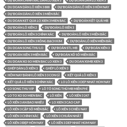
DỰ ĐOÁN CHÍNH XÁC DÀN LÔ XIÊN 3
DỰ ĐOÁN DÀN LÔ XIÊN 3
DU DOAN DÀN LÔ XIÊN 3 888
DỰ ĐOÁN DÀN LÔ XIÊN 3 HÔM NAY
DỰ ĐOÁN DÀN LÔ XIÊN 3 MIỀN BẮC
DU DOAN KET QUA LO XIEN 3 MIEN BAC
DỰ ĐOÁN KẾT QUẢ MB
DỰ ĐOÁN LÔ XIÊN 2
DỰ ĐOÁN LÔ XIÊN 3
DỰ ĐOÁN LÔ XIÊN 3 CHÍNH XÁC
DỰ ĐOÁN LÔ XIÊN 3 MIỀN BẮC
DỰ ĐOÁN LÔ XIÊN 3 RỒNG BẠCH KIM
DỰ ĐOÁN LÔ XIÊN MIỀN BẮC
DU DOAN SONG THU LO
DỰ ĐOÁN STL MB
DỰ ĐOÁN XIÊN 3
DỰ ĐOÁN XIÊN 3 MIỀN BẮC
DỰ ĐOÁN XỔ SỐ MIỀN BẮC
DU DOAN XO SO MIEN BAC LO XIEN 3
DU DOAN XSMB XIEN 3
GHÉP DÀN LÔ XIÊN 3
GHÉP LÔ XIÊN 3
HÔM NAY ĐÁNH LÔ XIÊN 3 3 CON GÌ
KẾT QUẢ LÔ XIÊN 3
KẾT QUẢ LÔ XIÊN 3 CHÍNH XÁC
LO LÔ XIÊN 3 DEP NHAT HOM NAY
LO SONG THU VIP
LÔ TÔ SONG THỦ MB MIỄN PHÍ
LO TO XO SO MIEN BAC
LÔ XIÊN
LÔ XIÊN 3 247
LÔ XIÊN 3 AN BAO NHIÊU
LO XIEN 3 CAO CAP
LÔ XIÊN 3 CẶP SỐ MIỀN BẮC
LÔ XIÊN 3 CHIỀU NAY
LÔ XIÊN 3 CHÍNH XÁC
LÔ XIÊN 3 CHUẨN NHẤT
LÔ XIÊN 3 ĐẸP HÔM NAY
LÔ XIÊN 3 DEP NHAT HOM NAY