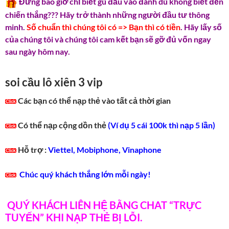
Đừng bao giờ chỉ biết gù đầu vào đánh dù không biết đến
chiến thắng??? Hãy trở thành những người đầu tư thông
minh.
Số chuẩn thì chúng tôi có => Bạn thì có tiền
. Hãy lấy số
của chúng tôi và chúng tôi cam kết bạn sẽ gỡ đủ vốn ngay
sau ngày hôm nay.
soi cầu lô xiên 3 vip
Các bạn có thể nạp thẻ vào tất cả thời gian
Có thể nạp cộng dồn thẻ
(Ví dụ 5 cái 100k thì nạp 5 lần)
Hỗ trợ :
Viettel, Mobiphone, Vinaphone
Chúc quý khách thắng lớn mỗi ngày!
QUÝ KHÁCH LIÊN HỆ BẰNG CHAT “TRỰC
TUYẾN” KHI NẠP THẺ BỊ LỖI.