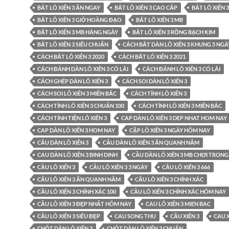
BẮT LÔ XIÊN 3 ĂN NGAY
BẮT LÔ XIÊN 3 CAO CẤP
BẮT LÔ XIÊN 
BẮT LÔ XIÊN 3 GIỜ HOÀNG ĐẠO
BẮT LÔ XIÊN 3 MB
BẮT LÔ XIÊN 3 MB HÀNG NGÀY
BẮT LÔ XIÊN 3 RỒNG BẠCH KIM
BẮT LÔ XIÊN 3 SIÊU CHUẨN
CÁCH BẮT DÀN LÔ XIÊN 3 KHUNG 5 NGÀ
CÁCH BẮT LÔ XIÊN 3 2020
CÁCH BẮT LÔ XIÊN 3 2021
CÁCH ĐÁNH DÀN LÔ XIÊN 3 CÓ LÃI
CÁCH ĐÁNH LÔ XIÊN 3 CÓ LÃI
CÁCH GHÉP DÀN LÔ XIÊN 3
CÁCH SOI DÀN LÔ XIÊN 3
CÁCH SOI LÔ XIÊN 3 MIỀN BẮC
CÁCH TÍNH LÔ XIÊN 3
CÁCH TÍNH LÔ XIÊN 3 CHUẨN 100
CÁCH TÍNH LÔ XIÊN 3 MIỀN BẮC
CÁCH TÍNH TIỀN LÔ XIÊN 3
CAP DÀN LÔ XIÊN 3 DEP NHAT HOM NAY
CAP DÀN LÔ XIÊN 3 HOM NAY
CẶP LÔ XIÊN 3 NGÀY HÔM NAY
CẦU DÀN LÔ XIÊN 3
CẦU DÀN LÔ XIÊN 3 ĂN QUANH NĂM
CAU DÀN LÔ XIÊN 3 BINH DINH
CẦU DÀN LÔ XIÊN 3 MB CHƠI TRON
CẦU LÔ XIÊN 3
CẦU LÔ XIÊN 3 3 NGÀY
CẦU LÔ XIÊN 3 666
CẦU LÔ XIÊN 3 ĂN QUANH NĂM
CẦU LÔ XIÊN 3 CHÍNH XÁC
CẦU LÔ XIÊN 3 CHÍNH XÁC 100
CẦU LÔ XIÊN 3 CHÍNH XÁC HÔM NAY
CẦU LÔ XIÊN 3 ĐẸP NHẤT HÔM NAY
CAU LÔ XIÊN 3 MIEN BAC
CẦU LÔ XIÊN 3 SIÊU ĐẸP
CAU SONG THU
CẦU XIÊN 3
CAU X
CHỐT DÀN LÔ XIÊN 3
CHỐT DÀN LÔ XIÊN 3 CHUẨN