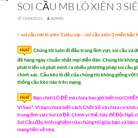
SOI CẦU MB LÔ XIÊN 3 SIÊ
15/04/2021
ADMIN
–
soi cầu mb lô xiên 3 siêu vip – soi cầu xiên 3 miền bắc
Chúng tôi luôn đi đầu trong lĩnh vực soi cầu và 
đề hàng ngày chuẩn nhất mọi diễn đàn. Chúng tôi khôn
phát triển và phát minh ra nhiều phương pháp soi cầu gi
chính xác. Cầu kèo lô đề của chúng tôi không giống với 
thống cầu kèo nào trên mạng.
Bạn chơi LÔ ĐỀ mà chưa bao giờ biết mùi CH
Vì Sao?. Vì bạn chưa biết cách Chốt Số và chưa có kinh
trong lĩnh vực Soi Lô Đề. Chính vì thế, hãy để Đội Ngũ 
Soi Cầu đầy kinh nghiệm của chúng tôi giúp bạn và bạn c
mang tiền về nhà.