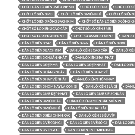
CHỐT DÀN LÔ XIÊN 3 SIÊU VIP MB
CHỐT LÔ XIÊN 3
CHỐT LÔ XI
CHỐT LÔ XIÊN 3 MB
CHỐT LÔ XIÊN 3 MIỄN PHÍ
CHỐT LÔ XIÊN 3
CHỐT LÔ XIÊN 3 RỒNG BẠCH KIM
CHỐT SỐ DÀN LÔ XIÊN 3 CÔNG KH
CHỐT SỐ LÔ XIÊN 3 CAO CẤP
CHỐT SỐ LÔ XIÊN 3 MB
CHỐT SỐ LÔ XIÊN 3 SIÊU VÍP
CHỐT SỐ XSMB LÔ XIÊN 3
DÀN LÔ 
DÀN LÔ XIÊN 3 247
DÀN LÔ XIÊN 3 666
DÀN LÔ XIÊN 3 888
DÀN LÔ XIÊN 3 BẠCH KIM
DÀN LÔ XIÊN 3 CAO CẤP
DÀN LÔ XIÊ
DÀN LÔ XIÊN 3 CHUẨN NHẤT
DÀN LÔ XIÊN 3 ĐẠI PHÁT
DÀN LÔ XIÊN 3 ĐẸP MB
DÀN LÔ XIÊN 3 ĐẸP NHẤT
DÀN LÔ XIÊN 
DÀN LÔ XIÊN 3 HÀNG NGÀY
DÀN LÔ XIÊN 3 HAY VỀ
DÀN LÔ XIÊN 3 HAY VỀ NHẤT
DÀN LÔ XIÊN 3 HÔM NAY
DÀN LÔ XIÊN 3 HOM NAY LA CON GI
DÀN LÔ XIÊN 3 LÀ GÌ
DÀN L
DÀN LÔ XIÊN 3 MB ĐẸP NHẤT
DÀN LÔ XIÊN 3 MB SIÊU CHUẨN
DÀN LÔ XIÊN 3 MIỀN BẮC
DÀN LÔ XIÊN 3 MIỀN BẮC MIỄN PHÍ
DÀN LÔ XIÊN 3 MIỀN PHÍ
DÀN LÔ XIÊN 3 PHÁT TÀI
DÀN LÔ XIÊN 3 SIÊU CHÍNH XÁC
DÀN LÔ XIÊN 3 SIÊU VÍP
DÀN LÔ XIÊN 3 VỀ CON GÌ
DÀN LÔ XIÊN 3 VỀ SỐ GÌ
DÀN LÔ XIÊN
DÀN LÔ XIÊN 3 VIP LÀ GÌ
DÀN LÔ XIÊN 3 VIP MIỀN BẮC