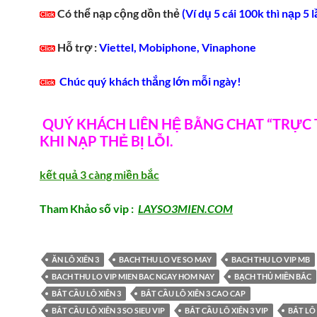
Có thể nạp cộng dồn thẻ
(Ví dụ 5 cái 100k thì nạp 5 l
Hỗ trợ :
Viettel, Mobiphone, Vinaphone
Chúc quý khách thắng lớn mỗi ngày!
QUÝ KHÁCH LIÊN HỆ BẰNG CHAT “TRỰC
KHI NẠP THẺ BỊ LỖI.
kết quả 3 càng miền bắc
Tham Khảo số vip :
LAYSO3MIEN.COM
ĂN LÔ XIÊN 3
BACH THU LO VE SO MAY
BACH THU LO VIP MB
BACH THU LO VIP MIEN BAC NGAY HOM NAY
BẠCH THỦ MIỀN BẮC
BẮT CẦU LÔ XIÊN 3
BẮT CẦU LÔ XIÊN 3 CAO CAP
BẮT CẦU LÔ XIÊN 3 SO SIEU VIP
BẮT CẦU LÔ XIÊN 3 VIP
BẮT LÔ 