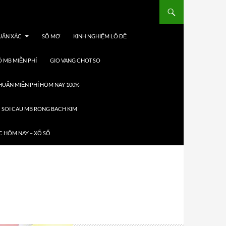
UẨN XÁC
SỔ MƠ
KINH NGHIỆM LÔ ĐỀ
Ô MB MIỄN PHÍ
GIO VANG CHOT SO
HUẨN MIỄN PHÍ HÔM NAY 100%
SOI CAU MB RONG BACH KIM
C HÔM NAY – XỔ SỐ