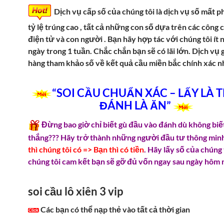
Dịch vụ cấp số của chúng tôi là dịch vụ số mất p
tỷ lệ trúng cao , tất cả những con số dựa trên các công 
điện tử và con người . Bạn hãy hợp tác với chúng tôi ít 
ngày trong 1 tuần. Chắc chắn bạn sẽ có lãi lớn. Dịch vụ 
hàng tham khảo số về kết quả cầu miền bắc chính xác nh
“SOI CẦU CHUẨN XÁC – LẤY LÀ 
ĐÁNH LÀ ĂN”
Đừng bao giờ chỉ biết gù đầu vào đánh dù không biế
thắng??? Hãy trở thành những người đầu tư thông min
thì chúng tôi có => Bạn thì có tiền
. Hãy lấy số của chúng 
chúng tôi cam kết bạn sẽ gỡ đủ vốn ngay sau ngày hôm 
soi cầu lô xiên 3 vip
Các bạn có thể nạp thẻ vào tất cả thời gian