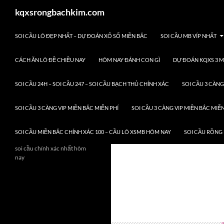
Chuyển
Tìm
kqxsrongbachkim.com
đến
kiếm
nội
SOI CẦU LÔ ĐẸP NHẤT – DỰ ĐOÁN XỔ SỐ MIỀN BẮC
SOI CẦU MB VÍP NHẤT
dung
CÁCH ĂN LÔ ĐỀ CHIỀU NAY
HÔM NAY ĐÁNH CON GÌ
DỰ ĐOÁN KQXS 3 M
SOI CẦU 24H – SOI CẦU 247 – SOI CẦU BẠCH THỦ CHÍNH XÁC
SOI CẦU 3 CÀNG
SOI CẦU 3 CÀNG VIP MIỀN BẮC MIỄN PHÍ
SOI CẦU 3 CÀNG VIP MIỀN BẮC MIỄN
SOI CẦU MIỀN BẮC CHÍNH XÁC 100 – CẦU LÔ XSMB HÔM NAY
SOI CẦU RỒNG 
soi cầu chính xác nhất hôm
nay