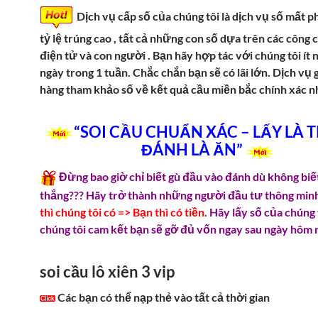
Dịch vụ cấp số của chúng tôi là dịch vụ số mất p
tỷ lệ trúng cao , tất cả những con số dựa trên các công 
điện tử và con người . Bạn hãy hợp tác với chúng tôi ít 
ngày trong 1 tuần. Chắc chắn bạn sẽ có lãi lớn. Dịch vụ 
hàng tham khảo số về kết quả cầu miền bắc chính xác nh
“SOI CẦU CHUẨN XÁC – LẤY LÀ 
ĐÁNH LÀ ĂN”
Đừng bao giờ chỉ biết gù đầu vào đánh dù không biế
thắng??? Hãy trở thành những người đầu tư thông min
thì chúng tôi có => Bạn thì có tiền
. Hãy lấy số của chúng 
chúng tôi cam kết bạn sẽ gỡ đủ vốn ngay sau ngày hôm 
soi cầu lô xiên 3 vip
Các bạn có thể nạp thẻ vào tất cả thời gian