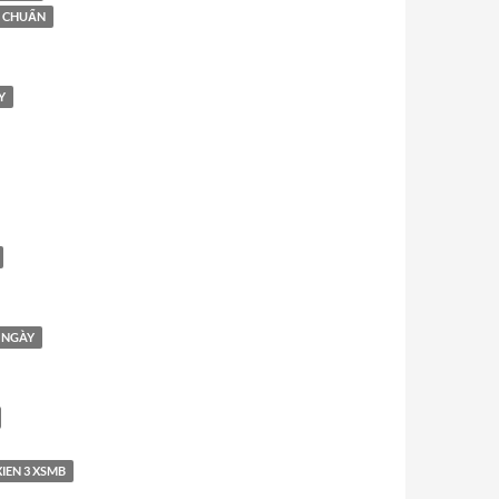
3 CHUẨN
Y
G NGÀY
IEN 3 XSMB