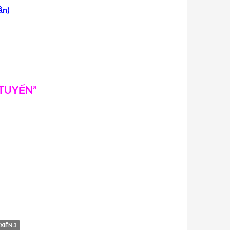
ần)
 TUYẾN”
XIÊN 3