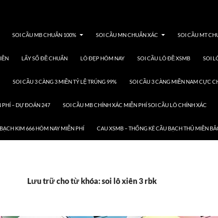
SOI CẦU MB CHUẨN 100%
SOI CẦU MN CHUẨN XÁC
SOI CẦU MT CH
IỀN
LẤY SỐ ĐỀ CHUẨN
LÔ ĐẸP HÔM NAY
SOI CẦU LÔ ĐỀ XSMB
SOI L
SOI CẦU 3 CÀNG 3 MIỀN TỶ LỆ TRÚNG 99%
SOI CẦU 3 CÀNG MIỀN NAM CỰC C
 PHÍ – DỰ ĐOÁN 247
SOI CẦU MB CHÍNH XÁC MIỄN PHÍ SOI CẦU LÔ CHÍNH XÁC
BẠCH KIM 666 HÔM NAY MIỄN PHÍ
CAU XSMB – THỐNG KÊ CẦU BẠCH THỦ MIỀN BẮ
Lưu trữ cho từ khóa: soi lô xiên 3 rbk