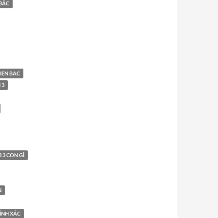
 BẮC
IEN BAC
 3
 3 CON GÌ
N
HÍNH XÁC