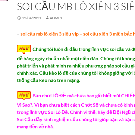
SOI CẦU MB LÔ XIÊN 3 SIÊ
15/04/2021
ADMIN
–
soi cầu mb lô xiên 3 siêu vip – soi cầu xiên 3 miền bắc
Chúng tôi luôn đi đầu trong lĩnh vực soi cầu và 
đề hàng ngày chuẩn nhất mọi diễn đàn. Chúng tôi khôn
phát triển và phát minh ra nhiều phương pháp soi cầu gi
chính xác. Cầu kèo lô đề của chúng tôi không giống với 
thống cầu kèo nào trên mạng.
Bạn chơi LÔ ĐỀ mà chưa bao giờ biết mùi CH
Vì Sao?. Vì bạn chưa biết cách Chốt Số và chưa có kinh
trong lĩnh vực Soi Lô Đề. Chính vì thế, hãy để Đội Ngũ 
Soi Cầu đầy kinh nghiệm của chúng tôi giúp bạn và bạn c
mang tiền về nhà.