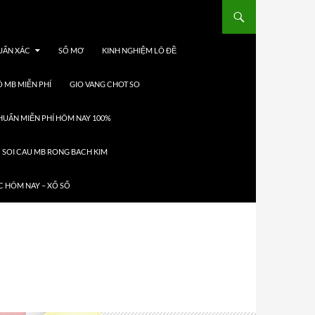
UẨN XÁC
SỔ MƠ
KINH NGHIỆM LÔ ĐỀ
Ô MB MIỄN PHÍ
GIO VANG CHOT SO
HUẨN MIỄN PHÍ HÔM NAY 100%
SOI CAU MB RONG BACH KIM
C HÔM NAY – XỔ SỐ