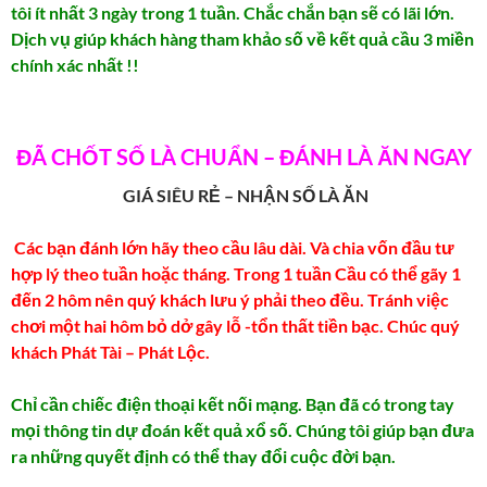
tôi ít nhất 3 ngày trong 1 tuần. Chắc chắn bạn sẽ có lãi lớn.
Dịch vụ giúp khách hàng tham khảo số về kết quả cầu 3 miền
chính xác nhất !!
ĐÃ CHỐT SỐ LÀ CHUẨN – ĐÁNH LÀ ĂN NGAY
GIÁ SIÊU RẺ – NHẬN SỐ LÀ ĂN
Các bạn đánh lớn hãy theo cầu lâu dài. Và chia vốn đầu tư
hợp lý theo tuần hoặc tháng. Trong 1 tuần Cầu có thể gãy 1
đến 2 hôm nên quý khách lưu ý phải theo đều. Tránh việc
chơi một hai hôm bỏ dở gây lỗ -tổn thất tiền bạc. Chúc quý
khách Phát Tài – Phát Lộc.
Chỉ cần chiếc điện thoại kết nối mạng. Bạn đã có trong tay
mọi thông tin dự đoán kết quả xổ số. Chúng tôi giúp bạn đưa
ra những quyết định có thể thay đổi cuộc đời bạn.