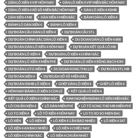
DÀN LÔ XIÊN 4 VIP HÔM NAY
DÀN LÔ XIÊN 4 VIP MIỀN BẮC HÔM NAY
DÀN LÔ XIÊN 4 XỔ SỐ MIỀN BẮC HÔM NAY
DÀN LÔ XIÊN 4 XSMB
DÀN XIÊN 4 MB
DÀN XIÊN 4 MIỀN BẮC
ĐÁNH DÀN LÔ XIÊN 4
ĐÁNH LÔ DÀN XIÊN 4
ĐÁNH LÔ XIÊN 4
DỰ ĐOÁN CẦU DÀN LÔ XIÊN 4
DỰ ĐOÁN CẦU STL
DỰ ĐOÁN CHÍNH XÁC DÀN LÔ XIÊN 4
DU DOAN DÀN LÔ XIÊN 4 888
DỰ ĐOÁN DÀN LÔ XIÊN 4 HÔM NAY
DỰ ĐOÁN KẾT QUẢ LÔ MB
DỰ ĐOÁN LÔ XIÊN 4
DỰ ĐOÁN LÔ XIÊN 4 CHÍNH XÁC
DỰ ĐOÁN LÔ XIÊN 4 MIỄN PHÍ
DỰ ĐOÁN LÔ XIÊN 4 RỒNG BẠCH KIM
DỰ ĐOÁN LOTO XIÊN 4
DU DOAN SONG THU LO
DỰ ĐOÁN STL MB
DỰ ĐOÁN XIÊN 4
DỰ ĐOÁN XỔ SỐ MIỀN BẮC
DỰ ĐOÁN XSMB LÔ XIÊN 4
GHÉP DÀN LÔ XIÊN 4
GHÉP LÔ XIÊN 4
HÔM NAY ĐÁNH LÔ XIÊN 3 CON GÌ
KẾT QUẢ LÔ XIÊN 4
KẾT QUẢ LÔ XIÊN 4 CHÍNH XÁC
KINH NGHIỆM ĐÁNH LÔ XIÊN MIỀN BẮC
LÔ CHUẨN XIÊN 4
LÔ DÀN MIỄN PHÍ
LÔ TÔ SONG THỦ MB MIỄN PHÍ
LO TO XIÊN 4
LÔ TÔ XIÊN 4 HÔM NAY
LO TO XO SO MIEN BAC
LÔ XIÊN
LÔ XIÊN 4
LÔ XIÊN 4 1 ĂN BAO NHIÊU
LÔ XIÊN 4 247
LÔ XIÊN 4 AN BAO NHIÊU
LÔ XIÊN 4 CHIỀU NAY
LÔ XIÊN 4 CHÍNH XÁC
LÔ XIÊN 4 CHUẨN NHẤT