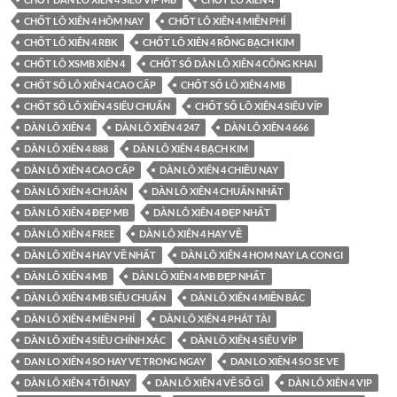
CHỐT LÔ XIÊN 4 HÔM NAY
CHỐT LÔ XIÊN 4 MIỄN PHÍ
CHỐT LÔ XIÊN 4 RBK
CHỐT LÔ XIÊN 4 RỒNG BẠCH KIM
CHỐT LÔ XSMB XIÊN 4
CHỐT SỐ DÀN LÔ XIÊN 4 CÔNG KHAI
CHỐT SỐ LÔ XIÊN 4 CAO CẤP
CHỐT SỐ LÔ XIÊN 4 MB
CHỐT SỐ LÔ XIÊN 4 SIÊU CHUẨN
CHỐT SỐ LÔ XIÊN 4 SIÊU VÍP
DÀN LÔ XIÊN 4
DÀN LÔ XIÊN 4 247
DÀN LÔ XIÊN 4 666
DÀN LÔ XIÊN 4 888
DÀN LÔ XIÊN 4 BẠCH KIM
DÀN LÔ XIÊN 4 CAO CẤP
DÀN LÔ XIÊN 4 CHIỀU NAY
DÀN LÔ XIÊN 4 CHUẨN
DÀN LÔ XIÊN 4 CHUẨN NHẤT
DÀN LÔ XIÊN 4 ĐẸP MB
DÀN LÔ XIÊN 4 ĐẸP NHẤT
DÀN LÔ XIÊN 4 FREE
DÀN LÔ XIÊN 4 HAY VỀ
DÀN LÔ XIÊN 4 HAY VỀ NHẤT
DÀN LÔ XIÊN 4 HOM NAY LA CON GI
DÀN LÔ XIÊN 4 MB
DÀN LÔ XIÊN 4 MB ĐẸP NHẤT
DÀN LÔ XIÊN 4 MB SIÊU CHUẨN
DÀN LÔ XIÊN 4 MIỀN BẮC
DÀN LÔ XIÊN 4 MIỀN PHÍ
DÀN LÔ XIÊN 4 PHÁT TÀI
DÀN LÔ XIÊN 4 SIÊU CHÍNH XÁC
DÀN LÔ XIÊN 4 SIÊU VÍP
DAN LO XIÊN 4 SO HAY VE TRONG NGAY
DAN LO XIÊN 4 SO SE VE
DÀN LÔ XIÊN 4 TỐI NAY
DÀN LÔ XIÊN 4 VỀ SỐ GÌ
DÀN LÔ XIÊN 4 VIP