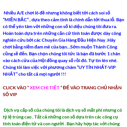
Nhiều A/E chơi lô đề nhưng không biết tới cách soi số
“MIỀN BẮC” , dựa theo cảm tính là chính dẫn tới thua lỗ. Bạn
có thể yên tâm với những con số kì diệu chúng tôi đưa ra.
Hoàn toàn dựa trên những căn cứ tính toán được dày công
nghiên cứu bởi các Chuyên Gia Hàng Đầu Hiện Nay .Hãy
chơi bằng niềm đam mê của bạn…Sớm muộn Thành Công
cũng sẽ đến. Bạn chọn chúng tôi tức là bạn đã bước 1 chân
vào cách cửa của Hội đồng quay số rồi đó. Tự tin lên nhé.
Chúng tôi làm việc với phương châm “UY TÍN NHẤT-VIP
NHẤT” cho tất cả mọi người !!!
CLICK VÀO ”
XEM CHI TIẾT
” ĐỂ VÀO TRANG CHỦ NHẬN
SỐ VIP
Dịch vụ cấp số của chúng tôi là dịch vụ số mất phí nhưng có
tỷ lệ trúng cao . Tất cả những con số dựa trên các công cụ
tính toán điện tử và con người . Bạn hãy hợp tác với chúng