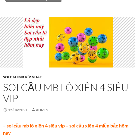
SOI CẦU MB VÍP NHẤT
SOI CẦU MB LÔ XIÊN 4 SIÊU
VIP
15/04/2021
ADMIN
–
soi cầu mb lô xiên 4 siêu vip – soi cầu xiên 4 miền bắc hôm
nay