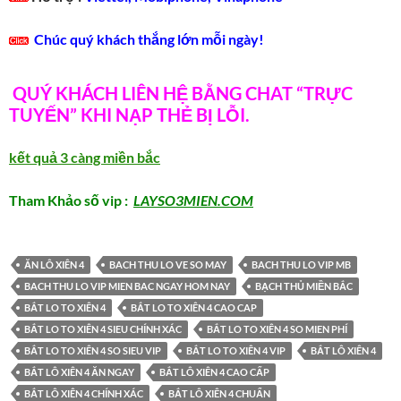
Chúc quý khách thắng lớn mỗi ngày!
QUÝ KHÁCH LIÊN HỆ BẰNG CHAT “TRỰC
TUYẾN” KHI NẠP THẺ BỊ LỖI.
kết quả 3 càng miền bắc
Tham Khảo số vip :
LAYSO3MIEN.COM
ĂN LÔ XIÊN 4
BACH THU LO VE SO MAY
BACH THU LO VIP MB
BACH THU LO VIP MIEN BAC NGAY HOM NAY
BẠCH THỦ MIỀN BẮC
BẮT LO TO XIÊN 4
BẮT LO TO XIÊN 4 CAO CAP
BẮT LO TO XIÊN 4 SIEU CHÍNH XÁC
BẮT LO TO XIÊN 4 SO MIEN PHÍ
BẮT LO TO XIÊN 4 SO SIEU VIP
BẮT LO TO XIÊN 4 VIP
BẮT LÔ XIÊN 4
BẮT LÔ XIÊN 4 ĂN NGAY
BẮT LÔ XIÊN 4 CAO CẤP
BẮT LÔ XIÊN 4 CHÍNH XÁC
BẮT LÔ XIÊN 4 CHUẨN