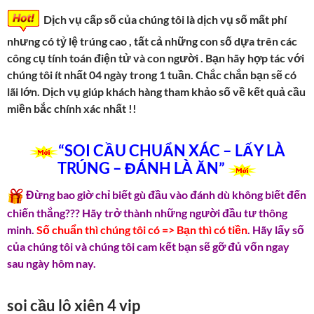
Dịch vụ cấp số của chúng tôi là dịch vụ số mất phí
nhưng có tỷ lệ trúng cao , tất cả những con số dựa trên các
công cụ tính toán điện tử và con người . Bạn hãy hợp tác với
chúng tôi ít nhất 04 ngày trong 1 tuần. Chắc chắn bạn sẽ có
lãi lớn. Dịch vụ giúp khách hàng tham khảo số về kết quả cầu
miền bắc chính xác nhất !!
“SOI CẦU CHUẨN XÁC – LẤY LÀ
TRÚNG – ĐÁNH LÀ ĂN”
Đừng bao giờ chỉ biết gù đầu vào đánh dù không biết đến
chiến thắng??? Hãy trở thành những người đầu tư thông
minh.
Số chuẩn thì chúng tôi có => Bạn thì có tiền
. Hãy lấy số
của chúng tôi và chúng tôi cam kết bạn sẽ gỡ đủ vốn ngay
sau ngày hôm nay.
soi cầu lô xiên 4 vip