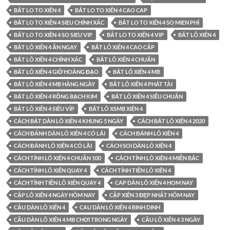
BẮT LO TO XIÊN 4
BẮT LO TO XIÊN 4 CAO CAP
BẮT LO TO XIÊN 4 SIEU CHÍNH XÁC
BẮT LO TO XIÊN 4 SO MIEN PHÍ
BẮT LO TO XIÊN 4 SO SIEU VIP
BẮT LO TO XIÊN 4 VIP
BẮT LÔ XIÊN 4
BẮT LÔ XIÊN 4 ĂN NGAY
BẮT LÔ XIÊN 4 CAO CẤP
BẮT LÔ XIÊN 4 CHÍNH XÁC
BẮT LÔ XIÊN 4 CHUẨN
BẮT LÔ XIÊN 4 GIỜ HOÀNG ĐẠO
BẮT LÔ XIÊN 4 MB
BẮT LÔ XIÊN 4 MB HÀNG NGÀY
BẮT LÔ XIÊN 4 PHÁT TÀI
BẮT LÔ XIÊN 4 RỒNG BẠCH KIM
BẮT LÔ XIÊN 4 SIÊU CHUẨN
BẮT LÔ XIÊN 4 SIÊU VÍP
BẮT LÔ XSMB XIÊN 4
CÁCH BẮT DÀN LÔ XIÊN 4 KHUNG 5 NGÀY
CÁCH BẮT LÔ XIÊN 4 2020
CÁCH ĐÁNH DÀN LÔ XIÊN 4 CÓ LÃI
CÁCH ĐÁNH LÔ XIÊN 4
CÁCH ĐÁNH LÔ XIÊN 4 CÓ LÃI
CÁCH SOI DÀN LÔ XIÊN 4
CÁCH TÍNH LÔ XIÊN 4 CHUẨN 100
CÁCH TÍNH LÔ XIÊN 4 MIỀN BẮC
CÁCH TÍNH LÔ XIÊN QUAY 4
CÁCH TÍNH TIỀN LÔ XIÊN 4
CÁCH TÍNH TIỀN LÔ XIÊN QUAY 4
CAP DÀN LÔ XIÊN 4 HOM NAY
CẶP LÔ XIÊN 4 NGÀY HÔM NAY
CẶP XIÊN 3 ĐẸP NHẤT HÔM NAY
CẦU DÀN LÔ XIÊN 4
CAU DÀN LÔ XIÊN 4 BINH DINH
CẦU DÀN LÔ XIÊN 4 MB CHƠI TRONG NGÀY
CẦU LÔ XIÊN 4 3 NGÀY