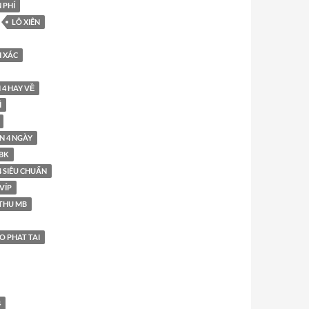
 PHÍ
LÔ XIÊN
H XÁC
 4 HAY VỀ
Ì
ÊN 4 NGÀY
RBK
4 SIÊU CHUẨN
 VÍP
THU MB
SO PHAT TAI
4