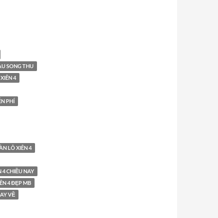
AU SONG THU
XIÊN 4
ỄN PHÍ
ÀN LÔ XIÊN 4
N 4 CHIỀU NAY
ÊN 4 ĐẸP MB
HAY VỀ