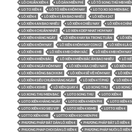
LÔ CHUẨN XIÊN 4
LÔ DÀN MIỄN PHÍ
LÔ TÔ SONG THỦ MB MIỄN
LO TO XIÊN 4
LÔ TÔ XIÊN 4 HÔM NAY
LO TO XO SO MIEN BAC
LÔ XIÊN 4
LÔ XIÊN 4 1 ĂN BAO NHIÊU
LÔ XIÊN 4 247
LÔ XIÊN 4 AN BAO NHIÊU
LÔ XIÊN 4 CHIỀU NAY
LÔ XIÊN 4 CHÍN
LÔ XIÊN 4 CHUẨN NHẤT
LO XIEN 4 DEP NHAT HOM NAY
LÔ XIÊN 4 HÀNG NGÀY
LÔ XIÊN 4 HAY RA TRONG TUẦN
LÔ XIÊN
LÔ XIÊN 4 HÔM NAY
LÔ XIÊN 4 HÔM NAY CON GÌ
LÔ XIÊN 4 LÀ G
LÔ XIÊN 4 MB
LÔ XIÊN 4 MB CHÍNH XÁC
LÔ XIÊN 4 MB HÔM NAY
LÔ XIÊN 4 MIỀN BẮC
LÔ XIÊN 4 MIỀN BẮC ĂN BAO NHIÊU
LÔ XI
LÔ XIÊN 4 NGÀY HÔM NAY
LÔ XIÊN 4 RA CHIỀU NAY
LÔ XIÊN 4 
LÔ XIÊN 4 RỒNG BẠCH KIM
LÔ XIÊN 4 SẼ VỀ HÔM NAY
LÔ XIÊN 
LÔ XIÊN 4 SIÊU CHUẨN HÀNG NGÀY
LÔ XIÊN 4 TỈ PHÚ
LÔ XIÊN 4
LÔ XIÊN 4 XSMB
LÔ XIÊN QUAY 4
LO XONG THU
LO XONG 
LO XONG THU MIEN BAC
LOTO SONG THU
LOTO XIÊN 4
LOTO XIÊN 4 HÀNG NGÀY
LOTO XIÊN 4 MIEN PHI
LOTO XIÊN 4 
LOTO XIÊN 4 SO SIEU VIP
LOTO XIÊN 4 XSMB
LOTTO XIÊN 4
LOTTO XIÊN 4 MB
LOTTO XIÊN 4 SO MIEN PHI
PHƯƠNG PHÁP BẮT DÀN LÔ XIÊN 4
PHƯƠNG PHÁP BẮT LÔ XIÊN 4
PHUONG PHAP CHOI DÀN LÔ XIÊN 4
PHƯƠNG PHÁP NUÔI LÔ XIÊN 