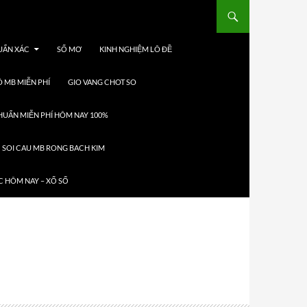
UẨN XÁC
SỔ MƠ
KINH NGHIỆM LÔ ĐỀ
Ô MB MIỄN PHÍ
GIO VANG CHOT SO
HUẨN MIỄN PHÍ HÔM NAY 100%
SOI CAU MB RONG BACH KIM
C HÔM NAY – XỔ SỐ