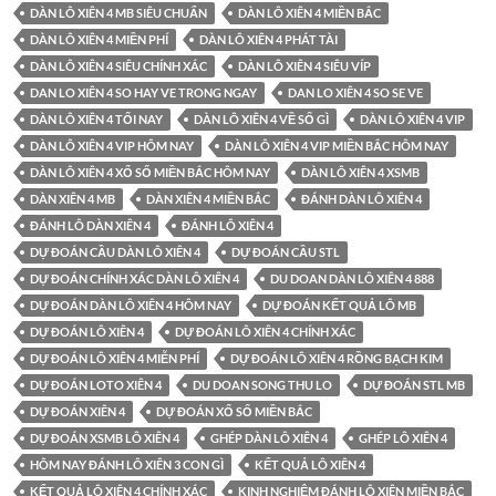
DÀN LÔ XIÊN 4 MB SIÊU CHUẨN
DÀN LÔ XIÊN 4 MIỀN BẮC
DÀN LÔ XIÊN 4 MIỀN PHÍ
DÀN LÔ XIÊN 4 PHÁT TÀI
DÀN LÔ XIÊN 4 SIÊU CHÍNH XÁC
DÀN LÔ XIÊN 4 SIÊU VÍP
DAN LO XIÊN 4 SO HAY VE TRONG NGAY
DAN LO XIÊN 4 SO SE VE
DÀN LÔ XIÊN 4 TỐI NAY
DÀN LÔ XIÊN 4 VỀ SỐ GÌ
DÀN LÔ XIÊN 4 VIP
DÀN LÔ XIÊN 4 VIP HÔM NAY
DÀN LÔ XIÊN 4 VIP MIỀN BẮC HÔM NAY
DÀN LÔ XIÊN 4 XỔ SỐ MIỀN BẮC HÔM NAY
DÀN LÔ XIÊN 4 XSMB
DÀN XIÊN 4 MB
DÀN XIÊN 4 MIỀN BẮC
ĐÁNH DÀN LÔ XIÊN 4
ĐÁNH LÔ DÀN XIÊN 4
ĐÁNH LÔ XIÊN 4
DỰ ĐOÁN CẦU DÀN LÔ XIÊN 4
DỰ ĐOÁN CẦU STL
DỰ ĐOÁN CHÍNH XÁC DÀN LÔ XIÊN 4
DU DOAN DÀN LÔ XIÊN 4 888
DỰ ĐOÁN DÀN LÔ XIÊN 4 HÔM NAY
DỰ ĐOÁN KẾT QUẢ LÔ MB
DỰ ĐOÁN LÔ XIÊN 4
DỰ ĐOÁN LÔ XIÊN 4 CHÍNH XÁC
DỰ ĐOÁN LÔ XIÊN 4 MIỄN PHÍ
DỰ ĐOÁN LÔ XIÊN 4 RỒNG BẠCH KIM
DỰ ĐOÁN LOTO XIÊN 4
DU DOAN SONG THU LO
DỰ ĐOÁN STL MB
DỰ ĐOÁN XIÊN 4
DỰ ĐOÁN XỔ SỐ MIỀN BẮC
DỰ ĐOÁN XSMB LÔ XIÊN 4
GHÉP DÀN LÔ XIÊN 4
GHÉP LÔ XIÊN 4
HÔM NAY ĐÁNH LÔ XIÊN 3 CON GÌ
KẾT QUẢ LÔ XIÊN 4
KẾT QUẢ LÔ XIÊN 4 CHÍNH XÁC
KINH NGHIỆM ĐÁNH LÔ XIÊN MIỀN BẮC