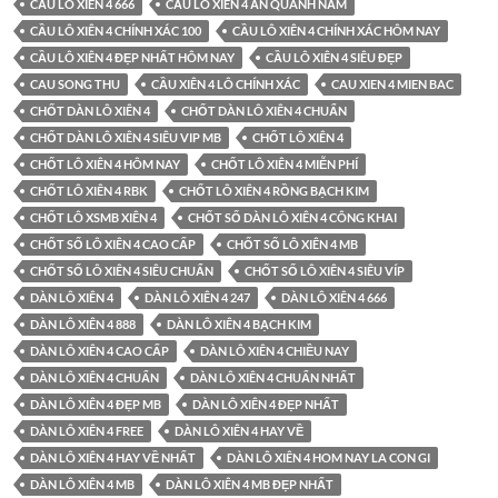
CẦU LÔ XIÊN 4 666
CẦU LÔ XIÊN 4 ĂN QUANH NĂM
CẦU LÔ XIÊN 4 CHÍNH XÁC 100
CẦU LÔ XIÊN 4 CHÍNH XÁC HÔM NAY
CẦU LÔ XIÊN 4 ĐẸP NHẤT HÔM NAY
CẦU LÔ XIÊN 4 SIÊU ĐẸP
CAU SONG THU
CẦU XIÊN 4 LÔ CHÍNH XÁC
CAU XIEN 4 MIEN BAC
CHỐT DÀN LÔ XIÊN 4
CHỐT DÀN LÔ XIÊN 4 CHUẨN
CHỐT DÀN LÔ XIÊN 4 SIÊU VIP MB
CHỐT LÔ XIÊN 4
CHỐT LÔ XIÊN 4 HÔM NAY
CHỐT LÔ XIÊN 4 MIỄN PHÍ
CHỐT LÔ XIÊN 4 RBK
CHỐT LÔ XIÊN 4 RỒNG BẠCH KIM
CHỐT LÔ XSMB XIÊN 4
CHỐT SỐ DÀN LÔ XIÊN 4 CÔNG KHAI
CHỐT SỐ LÔ XIÊN 4 CAO CẤP
CHỐT SỐ LÔ XIÊN 4 MB
CHỐT SỐ LÔ XIÊN 4 SIÊU CHUẨN
CHỐT SỐ LÔ XIÊN 4 SIÊU VÍP
DÀN LÔ XIÊN 4
DÀN LÔ XIÊN 4 247
DÀN LÔ XIÊN 4 666
DÀN LÔ XIÊN 4 888
DÀN LÔ XIÊN 4 BẠCH KIM
DÀN LÔ XIÊN 4 CAO CẤP
DÀN LÔ XIÊN 4 CHIỀU NAY
DÀN LÔ XIÊN 4 CHUẨN
DÀN LÔ XIÊN 4 CHUẨN NHẤT
DÀN LÔ XIÊN 4 ĐẸP MB
DÀN LÔ XIÊN 4 ĐẸP NHẤT
DÀN LÔ XIÊN 4 FREE
DÀN LÔ XIÊN 4 HAY VỀ
DÀN LÔ XIÊN 4 HAY VỀ NHẤT
DÀN LÔ XIÊN 4 HOM NAY LA CON GI
DÀN LÔ XIÊN 4 MB
DÀN LÔ XIÊN 4 MB ĐẸP NHẤT