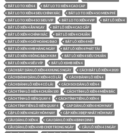
BẮT LO TO XIÊN 4
BẮT LO TO XIÊN 4 CAO CAP
BẮT LO TO XIÊN 4 SIEU CHÍNH XÁC
BẮT LO TO XIÊN 4 SO MIEN PHÍ
BẮT LO TO XIÊN 4 SO SIEU VIP
BẮT LO TO XIÊN 4 VIP
BẮT LÔ XIÊN 4
BẮT LÔ XIÊN 4 ĂN NGAY
BẮT LÔ XIÊN 4 CAO CẤP
BẮT LÔ XIÊN 4 CHÍNH XÁC
BẮT LÔ XIÊN 4 CHUẨN
BẮT LÔ XIÊN 4 GIỜ HOÀNG ĐẠO
BẮT LÔ XIÊN 4 MB
BẮT LÔ XIÊN 4 MB HÀNG NGÀY
BẮT LÔ XIÊN 4 PHÁT TÀI
BẮT LÔ XIÊN 4 RỒNG BẠCH KIM
BẮT LÔ XIÊN 4 SIÊU CHUẨN
BẮT LÔ XIÊN 4 SIÊU VÍP
BẮT LÔ XSMB XIÊN 4
CÁCH BẮT DÀN LÔ XIÊN 4 KHUNG 5 NGÀY
CÁCH BẮT LÔ XIÊN 4 2020
CÁCH ĐÁNH DÀN LÔ XIÊN 4 CÓ LÃI
CÁCH ĐÁNH LÔ XIÊN 4
CÁCH ĐÁNH LÔ XIÊN 4 CÓ LÃI
CÁCH SOI DÀN LÔ XIÊN 4
CÁCH TÍNH LÔ XIÊN 4 CHUẨN 100
CÁCH TÍNH LÔ XIÊN 4 MIỀN BẮC
CÁCH TÍNH LÔ XIÊN QUAY 4
CÁCH TÍNH TIỀN LÔ XIÊN 4
CÁCH TÍNH TIỀN LÔ XIÊN QUAY 4
CAP DÀN LÔ XIÊN 4 HOM NAY
CẶP LÔ XIÊN 4 NGÀY HÔM NAY
CẶP XIÊN 3 ĐẸP NHẤT HÔM NAY
CẦU DÀN LÔ XIÊN 4
CAU DÀN LÔ XIÊN 4 BINH DINH
CẦU DÀN LÔ XIÊN 4 MB CHƠI TRONG NGÀY
CẦU LÔ XIÊN 4 3 NGÀY