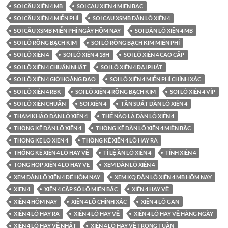
SOI CẦU XIÊN 4 MB
SOI CAU XIEN 4 MIEN BAC
SOI CẦU XIÊN 4 MIỄN PHÍ
SOI CAU XSMB DÀN LÔ XIÊN 4
SOI CẦU XSMB MIỄN PHÍ NGÀY HÔM NAY
SOI DÀN LÔ XIÊN 4 MB
SOI LÔ RỒNG BẠCH KIM
SOI LÔ RỒNG BẠCH KIM MIỄN PHÍ
SOI LÔ XIÊN 4
SOI LÔ XIÊN 4 18H
SOI LÔ XIÊN 4 CAO CẤP
SOI LÔ XIÊN 4 CHUẨN NHẤT
SOI LÔ XIÊN 4 ĐẠI PHÁT
SOI LÔ XIÊN 4 GIỜ HOÀNG ĐẠO
SOI LÔ XIÊN 4 MIỄN PHÍ CHÍNH XÁC
SOI LÔ XIÊN 4 RBK
SOI LÔ XIÊN 4 RỒNG BẠCH KIM
SOI LÔ XIÊN 4 VÍP
SOI LÔ XIÊN CHUẨN
SOI XIÊN 4
TẦN SUẤT DÀN LÔ XIÊN 4
THAM KHẢO DÀN LÔ XIÊN 4
THẾ NÀO LÀ DÀN LÔ XIÊN 4
THỐNG KÊ DÀN LÔ XIÊN 4
THỐNG KÊ DÀN LÔ XIÊN 4 MIỀN BẮC
THONG KE LO XIEN 4
THỐNG KÊ XIÊN 4 LÔ HAY RA
THỐNG KÊ XIÊN 4 LÔ HAY VỀ
TỈ LỆ ĂN LÔ XIÊN 4
TÍNH XIÊN 4
TONG HOP XIÊN 4 LO HAY VE
XEM DÀN LÔ XIÊN 4
XEM DÀN LÔ XIÊN 4 ĐỀ HÔM NAY
XEM KQ DÀN LÔ XIÊN 4 MB HÔM NAY
XIEN 4
XIÊN 4 CẶP SỐ LÔ MIỀN BẮC
XIÊN 4 HAY VỀ
XIÊN 4 HÔM NAY
XIÊN 4 LÔ CHÍNH XÁC
XIÊN 4 LÔ GAN
XIÊN 4 LÔ HAY RA
XIÊN 4 LÔ HAY VỀ
XIÊN 4 LÔ HAY VỀ HÀNG NGÀY
XIÊN 4 LÔ HAY VỀ NHẤT
XIÊN 4 LÔ HAY VỀ TRONG TUẦN