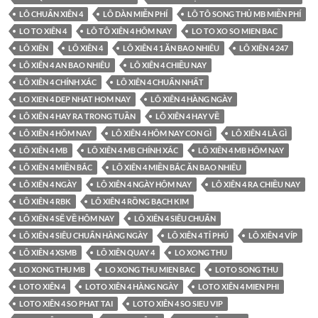
LÔ CHUẨN XIÊN 4
LÔ DÀN MIỄN PHÍ
LÔ TÔ SONG THỦ MB MIỄN PHÍ
LO TO XIÊN 4
LÔ TÔ XIÊN 4 HÔM NAY
LO TO XO SO MIEN BAC
LÔ XIÊN
LÔ XIÊN 4
LÔ XIÊN 4 1 ĂN BAO NHIÊU
LÔ XIÊN 4 247
LÔ XIÊN 4 AN BAO NHIÊU
LÔ XIÊN 4 CHIỀU NAY
LÔ XIÊN 4 CHÍNH XÁC
LÔ XIÊN 4 CHUẨN NHẤT
LO XIEN 4 DEP NHAT HOM NAY
LÔ XIÊN 4 HÀNG NGÀY
LÔ XIÊN 4 HAY RA TRONG TUẦN
LÔ XIÊN 4 HAY VỀ
LÔ XIÊN 4 HÔM NAY
LÔ XIÊN 4 HÔM NAY CON GÌ
LÔ XIÊN 4 LÀ GÌ
LÔ XIÊN 4 MB
LÔ XIÊN 4 MB CHÍNH XÁC
LÔ XIÊN 4 MB HÔM NAY
LÔ XIÊN 4 MIỀN BẮC
LÔ XIÊN 4 MIỀN BẮC ĂN BAO NHIÊU
LÔ XIÊN 4 NGÀY
LÔ XIÊN 4 NGÀY HÔM NAY
LÔ XIÊN 4 RA CHIỀU NAY
LÔ XIÊN 4 RBK
LÔ XIÊN 4 RỒNG BẠCH KIM
LÔ XIÊN 4 SẼ VỀ HÔM NAY
LÔ XIÊN 4 SIÊU CHUẨN
LÔ XIÊN 4 SIÊU CHUẨN HÀNG NGÀY
LÔ XIÊN 4 TỈ PHÚ
LÔ XIÊN 4 VÍP
LÔ XIÊN 4 XSMB
LÔ XIÊN QUAY 4
LO XONG THU
LO XONG THU MB
LO XONG THU MIEN BAC
LOTO SONG THU
LOTO XIÊN 4
LOTO XIÊN 4 HÀNG NGÀY
LOTO XIÊN 4 MIEN PHI
LOTO XIÊN 4 SO PHAT TAI
LOTO XIÊN 4 SO SIEU VIP