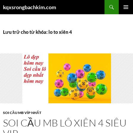
Chuyển
Tìm
kqxsrongbachkim.com
đến
kiếm
TRÌNH
nội
ĐƠN CƠ
dung
SỞ
Lưu trữ cho từ khóa: lo to xiên 4
SOI CẦU MB VÍP NHẤT
SOI CẦU MB LÔ XIÊN 4 SIÊU