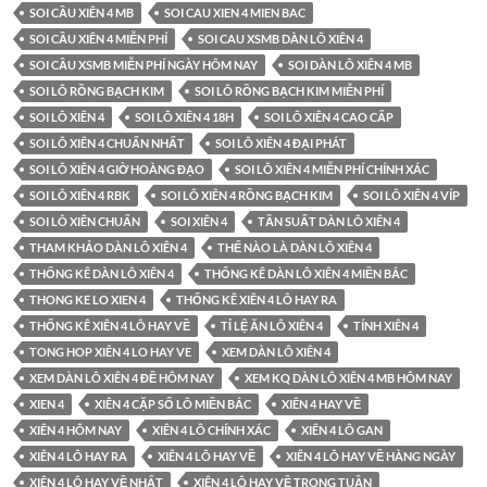
SOI CẦU XIÊN 4 MB
SOI CAU XIEN 4 MIEN BAC
SOI CẦU XIÊN 4 MIỄN PHÍ
SOI CAU XSMB DÀN LÔ XIÊN 4
SOI CẦU XSMB MIỄN PHÍ NGÀY HÔM NAY
SOI DÀN LÔ XIÊN 4 MB
SOI LÔ RỒNG BẠCH KIM
SOI LÔ RỒNG BẠCH KIM MIỄN PHÍ
SOI LÔ XIÊN 4
SOI LÔ XIÊN 4 18H
SOI LÔ XIÊN 4 CAO CẤP
SOI LÔ XIÊN 4 CHUẨN NHẤT
SOI LÔ XIÊN 4 ĐẠI PHÁT
SOI LÔ XIÊN 4 GIỜ HOÀNG ĐẠO
SOI LÔ XIÊN 4 MIỄN PHÍ CHÍNH XÁC
SOI LÔ XIÊN 4 RBK
SOI LÔ XIÊN 4 RỒNG BẠCH KIM
SOI LÔ XIÊN 4 VÍP
SOI LÔ XIÊN CHUẨN
SOI XIÊN 4
TẦN SUẤT DÀN LÔ XIÊN 4
THAM KHẢO DÀN LÔ XIÊN 4
THẾ NÀO LÀ DÀN LÔ XIÊN 4
THỐNG KÊ DÀN LÔ XIÊN 4
THỐNG KÊ DÀN LÔ XIÊN 4 MIỀN BẮC
THONG KE LO XIEN 4
THỐNG KÊ XIÊN 4 LÔ HAY RA
THỐNG KÊ XIÊN 4 LÔ HAY VỀ
TỈ LỆ ĂN LÔ XIÊN 4
TÍNH XIÊN 4
TONG HOP XIÊN 4 LO HAY VE
XEM DÀN LÔ XIÊN 4
XEM DÀN LÔ XIÊN 4 ĐỀ HÔM NAY
XEM KQ DÀN LÔ XIÊN 4 MB HÔM NAY
XIEN 4
XIÊN 4 CẶP SỐ LÔ MIỀN BẮC
XIÊN 4 HAY VỀ
XIÊN 4 HÔM NAY
XIÊN 4 LÔ CHÍNH XÁC
XIÊN 4 LÔ GAN
XIÊN 4 LÔ HAY RA
XIÊN 4 LÔ HAY VỀ
XIÊN 4 LÔ HAY VỀ HÀNG NGÀY
XIÊN 4 LÔ HAY VỀ NHẤT
XIÊN 4 LÔ HAY VỀ TRONG TUẦN