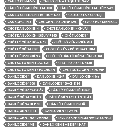
CẦU LÔ XIÊN 4 666
CẦU LÔ XIÊN 4 ĂN QUANH NĂM
CẦU LÔ XIÊN 4 CHÍNH XÁC 100
CẦU LÔ XIÊN 4 CHÍNH XÁC HÔM NAY
CẦU LÔ XIÊN 4 ĐẸP NHẤT HÔM NAY
CẦU LÔ XIÊN 4 SIÊU ĐẸP
CAU SONG THU
CẦU XIÊN 4 LÔ CHÍNH XÁC
CAU XIEN 4 MIEN BAC
CHỐT DÀN LÔ XIÊN 4
CHỐT DÀN LÔ XIÊN 4 CHUẨN
CHỐT DÀN LÔ XIÊN 4 SIÊU VIP MB
CHỐT LÔ XIÊN 4
CHỐT LÔ XIÊN 4 HÔM NAY
CHỐT LÔ XIÊN 4 MIỄN PHÍ
CHỐT LÔ XIÊN 4 RBK
CHỐT LÔ XIÊN 4 RỒNG BẠCH KIM
CHỐT LÔ XSMB XIÊN 4
CHỐT SỐ DÀN LÔ XIÊN 4 CÔNG KHAI
CHỐT SỐ LÔ XIÊN 4 CAO CẤP
CHỐT SỐ LÔ XIÊN 4 MB
CHỐT SỐ LÔ XIÊN 4 SIÊU CHUẨN
CHỐT SỐ LÔ XIÊN 4 SIÊU VÍP
DÀN LÔ XIÊN 4
DÀN LÔ XIÊN 4 247
DÀN LÔ XIÊN 4 666
DÀN LÔ XIÊN 4 888
DÀN LÔ XIÊN 4 BẠCH KIM
DÀN LÔ XIÊN 4 CAO CẤP
DÀN LÔ XIÊN 4 CHIỀU NAY
DÀN LÔ XIÊN 4 CHUẨN
DÀN LÔ XIÊN 4 CHUẨN NHẤT
DÀN LÔ XIÊN 4 ĐẸP MB
DÀN LÔ XIÊN 4 ĐẸP NHẤT
DÀN LÔ XIÊN 4 FREE
DÀN LÔ XIÊN 4 HAY VỀ
DÀN LÔ XIÊN 4 HAY VỀ NHẤT
DÀN LÔ XIÊN 4 HOM NAY LA CON GI
DÀN LÔ XIÊN 4 MB
DÀN LÔ XIÊN 4 MB ĐẸP NHẤT