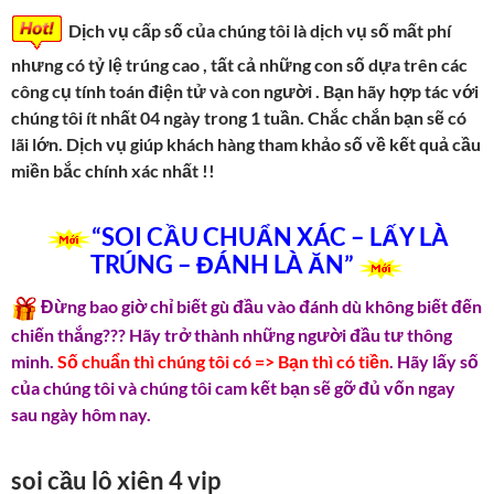
Dịch vụ cấp số của chúng tôi là dịch vụ số mất phí
nhưng có tỷ lệ trúng cao , tất cả những con số dựa trên các
công cụ tính toán điện tử và con người . Bạn hãy hợp tác với
chúng tôi ít nhất 04 ngày trong 1 tuần. Chắc chắn bạn sẽ có
lãi lớn. Dịch vụ giúp khách hàng tham khảo số về kết quả cầu
miền bắc chính xác nhất !!
“SOI CẦU CHUẨN XÁC – LẤY LÀ
TRÚNG – ĐÁNH LÀ ĂN”
Đừng bao giờ chỉ biết gù đầu vào đánh dù không biết đến
chiến thắng??? Hãy trở thành những người đầu tư thông
minh.
Số chuẩn thì chúng tôi có => Bạn thì có tiền
. Hãy lấy số
của chúng tôi và chúng tôi cam kết bạn sẽ gỡ đủ vốn ngay
sau ngày hôm nay.
soi cầu lô xiên 4 vip