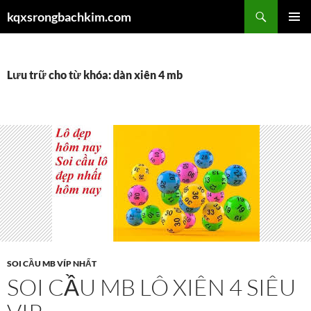
Chuyển
Tìm
kqxsrongbachkim.com
đến
kiếm
TRÌNH
nội
ĐƠN CƠ
dung
SỞ
Lưu trữ cho từ khóa: dàn xiên 4 mb
SOI CẦU MB VÍP NHẤT
SOI CẦU MB LÔ XIÊN 4 SIÊU