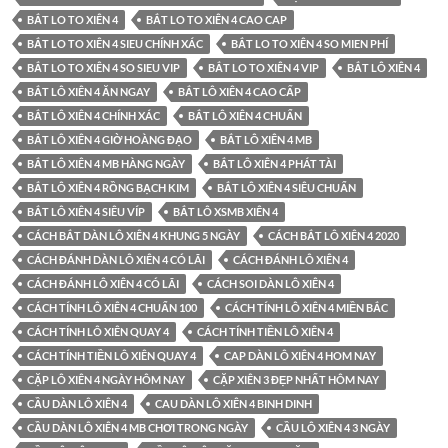
BẮT LO TO XIÊN 4
BẮT LO TO XIÊN 4 CAO CAP
BẮT LO TO XIÊN 4 SIEU CHÍNH XÁC
BẮT LO TO XIÊN 4 SO MIEN PHÍ
BẮT LO TO XIÊN 4 SO SIEU VIP
BẮT LO TO XIÊN 4 VIP
BẮT LÔ XIÊN 4
BẮT LÔ XIÊN 4 ĂN NGAY
BẮT LÔ XIÊN 4 CAO CẤP
BẮT LÔ XIÊN 4 CHÍNH XÁC
BẮT LÔ XIÊN 4 CHUẨN
BẮT LÔ XIÊN 4 GIỜ HOÀNG ĐẠO
BẮT LÔ XIÊN 4 MB
BẮT LÔ XIÊN 4 MB HÀNG NGÀY
BẮT LÔ XIÊN 4 PHÁT TÀI
BẮT LÔ XIÊN 4 RỒNG BẠCH KIM
BẮT LÔ XIÊN 4 SIÊU CHUẨN
BẮT LÔ XIÊN 4 SIÊU VÍP
BẮT LÔ XSMB XIÊN 4
CÁCH BẮT DÀN LÔ XIÊN 4 KHUNG 5 NGÀY
CÁCH BẮT LÔ XIÊN 4 2020
CÁCH ĐÁNH DÀN LÔ XIÊN 4 CÓ LÃI
CÁCH ĐÁNH LÔ XIÊN 4
CÁCH ĐÁNH LÔ XIÊN 4 CÓ LÃI
CÁCH SOI DÀN LÔ XIÊN 4
CÁCH TÍNH LÔ XIÊN 4 CHUẨN 100
CÁCH TÍNH LÔ XIÊN 4 MIỀN BẮC
CÁCH TÍNH LÔ XIÊN QUAY 4
CÁCH TÍNH TIỀN LÔ XIÊN 4
CÁCH TÍNH TIỀN LÔ XIÊN QUAY 4
CAP DÀN LÔ XIÊN 4 HOM NAY
CẶP LÔ XIÊN 4 NGÀY HÔM NAY
CẶP XIÊN 3 ĐẸP NHẤT HÔM NAY
CẦU DÀN LÔ XIÊN 4
CAU DÀN LÔ XIÊN 4 BINH DINH
CẦU DÀN LÔ XIÊN 4 MB CHƠI TRONG NGÀY
CẦU LÔ XIÊN 4 3 NGÀY