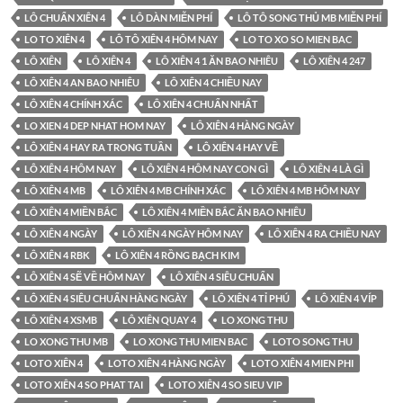
LÔ CHUẨN XIÊN 4
LÔ DÀN MIỄN PHÍ
LÔ TÔ SONG THỦ MB MIỄN PHÍ
LO TO XIÊN 4
LÔ TÔ XIÊN 4 HÔM NAY
LO TO XO SO MIEN BAC
LÔ XIÊN
LÔ XIÊN 4
LÔ XIÊN 4 1 ĂN BAO NHIÊU
LÔ XIÊN 4 247
LÔ XIÊN 4 AN BAO NHIÊU
LÔ XIÊN 4 CHIỀU NAY
LÔ XIÊN 4 CHÍNH XÁC
LÔ XIÊN 4 CHUẨN NHẤT
LO XIEN 4 DEP NHAT HOM NAY
LÔ XIÊN 4 HÀNG NGÀY
LÔ XIÊN 4 HAY RA TRONG TUẦN
LÔ XIÊN 4 HAY VỀ
LÔ XIÊN 4 HÔM NAY
LÔ XIÊN 4 HÔM NAY CON GÌ
LÔ XIÊN 4 LÀ GÌ
LÔ XIÊN 4 MB
LÔ XIÊN 4 MB CHÍNH XÁC
LÔ XIÊN 4 MB HÔM NAY
LÔ XIÊN 4 MIỀN BẮC
LÔ XIÊN 4 MIỀN BẮC ĂN BAO NHIÊU
LÔ XIÊN 4 NGÀY
LÔ XIÊN 4 NGÀY HÔM NAY
LÔ XIÊN 4 RA CHIỀU NAY
LÔ XIÊN 4 RBK
LÔ XIÊN 4 RỒNG BẠCH KIM
LÔ XIÊN 4 SẼ VỀ HÔM NAY
LÔ XIÊN 4 SIÊU CHUẨN
LÔ XIÊN 4 SIÊU CHUẨN HÀNG NGÀY
LÔ XIÊN 4 TỈ PHÚ
LÔ XIÊN 4 VÍP
LÔ XIÊN 4 XSMB
LÔ XIÊN QUAY 4
LO XONG THU
LO XONG THU MB
LO XONG THU MIEN BAC
LOTO SONG THU
LOTO XIÊN 4
LOTO XIÊN 4 HÀNG NGÀY
LOTO XIÊN 4 MIEN PHI
LOTO XIÊN 4 SO PHAT TAI
LOTO XIÊN 4 SO SIEU VIP