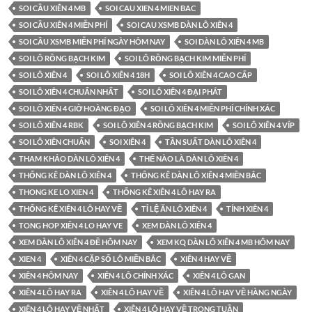
SOI CẦU XIÊN 4 MB
SOI CAU XIEN 4 MIEN BAC
SOI CẦU XIÊN 4 MIỄN PHÍ
SOI CAU XSMB DÀN LÔ XIÊN 4
SOI CẦU XSMB MIỄN PHÍ NGÀY HÔM NAY
SOI DÀN LÔ XIÊN 4 MB
SOI LÔ RỒNG BẠCH KIM
SOI LÔ RỒNG BẠCH KIM MIỄN PHÍ
SOI LÔ XIÊN 4
SOI LÔ XIÊN 4 18H
SOI LÔ XIÊN 4 CAO CẤP
SOI LÔ XIÊN 4 CHUẨN NHẤT
SOI LÔ XIÊN 4 ĐẠI PHÁT
SOI LÔ XIÊN 4 GIỜ HOÀNG ĐẠO
SOI LÔ XIÊN 4 MIỄN PHÍ CHÍNH XÁC
SOI LÔ XIÊN 4 RBK
SOI LÔ XIÊN 4 RỒNG BẠCH KIM
SOI LÔ XIÊN 4 VÍP
SOI LÔ XIÊN CHUẨN
SOI XIÊN 4
TẦN SUẤT DÀN LÔ XIÊN 4
THAM KHẢO DÀN LÔ XIÊN 4
THẾ NÀO LÀ DÀN LÔ XIÊN 4
THỐNG KÊ DÀN LÔ XIÊN 4
THỐNG KÊ DÀN LÔ XIÊN 4 MIỀN BẮC
THONG KE LO XIEN 4
THỐNG KÊ XIÊN 4 LÔ HAY RA
THỐNG KÊ XIÊN 4 LÔ HAY VỀ
TỈ LỆ ĂN LÔ XIÊN 4
TÍNH XIÊN 4
TONG HOP XIÊN 4 LO HAY VE
XEM DÀN LÔ XIÊN 4
XEM DÀN LÔ XIÊN 4 ĐỀ HÔM NAY
XEM KQ DÀN LÔ XIÊN 4 MB HÔM NAY
XIEN 4
XIÊN 4 CẶP SỐ LÔ MIỀN BẮC
XIÊN 4 HAY VỀ
XIÊN 4 HÔM NAY
XIÊN 4 LÔ CHÍNH XÁC
XIÊN 4 LÔ GAN
XIÊN 4 LÔ HAY RA
XIÊN 4 LÔ HAY VỀ
XIÊN 4 LÔ HAY VỀ HÀNG NGÀY
XIÊN 4 LÔ HAY VỀ NHẤT
XIÊN 4 LÔ HAY VỀ TRONG TUẦN