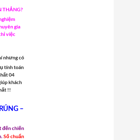
IẾN THẮNG?
 nghiệm
chuyên gia
hỉ việc
hí nhưng có
cụ tính toán
nhất 04
giúp khách
ất !!
TRÚNG –
t đến chiến
h.
Số chuẩn