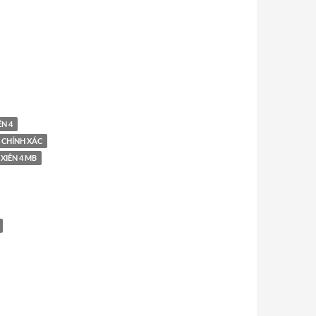
ÊN 4
4 CHÍNH XÁC
 XIÊN 4 MB