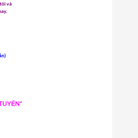
tôi và
nay.
ần)
 TUYẾN”