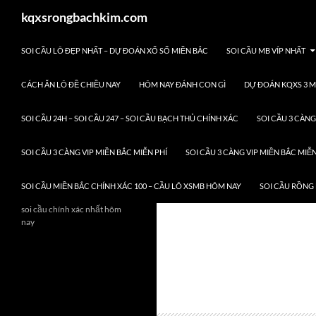
Chuyển
Tìm
kqxsrongbachkim.com
đến
kiếm
nội
SOI CẦU LÔ ĐẸP NHẤT – DỰ ĐOÁN XỔ SỐ MIỀN BẮC
SOI CẦU MB VÍP NHẤT
dung
CÁCH ĂN LÔ ĐỀ CHIỀU NAY
HÔM NAY ĐÁNH CON GÌ
DỰ ĐOÁN KQXS 3 M
SOI CẦU 24H – SOI CẦU 247 – SOI CẦU BẠCH THỦ CHÍNH XÁC
SOI CẦU 3 CÀNG
SOI CẦU 3 CÀNG VIP MIỀN BẮC MIỄN PHÍ
SOI CẦU 3 CÀNG VIP MIỀN BẮC MIỄN
SOI CẦU MIỀN BẮC CHÍNH XÁC 100 – CẦU LÔ XSMB HÔM NAY
SOI CẦU RỒNG 
soi cầu chính xác nhất hôm
nay