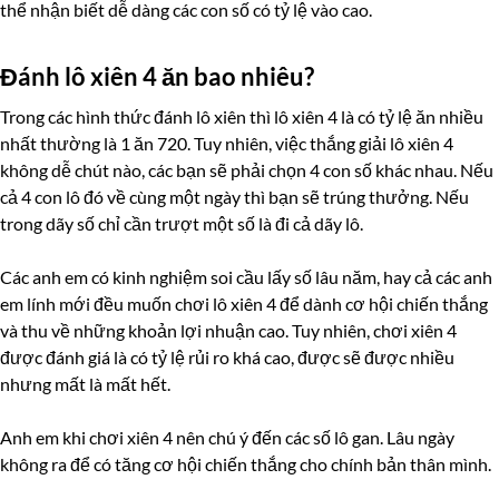
thể nhận biết dễ dàng các con số có tỷ lệ vào cao.
Đánh lô xiên 4 ăn bao nhiêu?
Trong các hình thức đánh lô xiên thì lô xiên 4 là có tỷ lệ ăn nhiều
nhất thường là 1 ăn 720. Tuy nhiên, việc thắng giải lô xiên 4
không dễ chút nào, các bạn sẽ phải chọn 4 con số khác nhau. Nếu
cả 4 con lô đó về cùng một ngày thì bạn sẽ trúng thưởng. Nếu
trong dãy số chỉ cần trượt một số là đi cả dãy lô.
Các anh em có kinh nghiệm soi cầu lấy số lâu năm, hay cả các anh
em lính mới đều muốn chơi lô xiên 4 để dành cơ hội chiến thắng
và thu về những khoản lợi nhuận cao. Tuy nhiên, chơi xiên 4
được đánh giá là có tỷ lệ rủi ro khá cao, được sẽ được nhiều
nhưng mất là mất hết.
Anh em khi chơi xiên 4 nên chú ý đến các số lô gan. Lâu ngày
không ra để có tăng cơ hội chiến thắng cho chính bản thân mình.