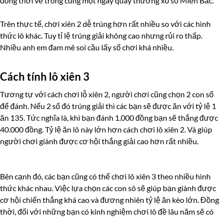
đồng thời về trong cùng một ngày quay thưởng xổ số Miền Bắc.
Trên thực tế, chơi xiên 2 dễ trúng hơn rất nhiều so với các hình
thức lô khác. Tuy tỉ lệ trúng giải không cao nhưng rủi ro thấp.
Nhiều anh em đam mê soi cầu lấy số chơi khá nhiều.
Cách tính lô xiên 3
Tương tự với cách chơi lỗ xiên 2, người chơi cũng chọn 2 con số
để đánh. Nếu 2 số đó trúng giải thì các bạn sẽ được ăn với tỷ lệ 1
ăn 135. Tức nghĩa là, khi bạn đánh 1.000 đồng bạn sẽ thắng được
40.000 đồng. Tỷ lệ ăn lô này lớn hơn cách chơi lô xiên 2. Và giúp
người chơi giành được cơ hội thắng giải cao hơn rất nhiều.
Bên cạnh đó, các bạn cũng có thể chơi lô xiên 3 theo nhiều hình
thức khác nhau. Việc lựa chọn các con sô sẽ giúp bạn giành được
cơ hội chiến thắng khá cao và đương nhiên tỷ lệ ăn kèo lớn. Đồng
thời, đối với những bạn có kinh nghiệm chơi lô đề lâu năm sẽ có