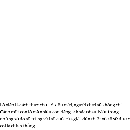
Lô xiên là cách thức chơi lô kiểu mới, người chơi sẽ không chỉ
đánh một con lô mà nhiều con riêng lẻ khác nhau. Một trong
những số đó sẽ trùng với số cuối của giải kiến thiết xổ số sẽ được
coi là chiến thắng.
Lô xiên được chia thành 4 loại bao gồm xiên 2, xiên 3 và xiên 4.
Thực tế lô xiên có tỉ lệ thắng cao, tuy nhiên chỉ cần một trượt một
số thì kết quả của toàn dãy số sẽ bị ảnh hưởng. Thế cho nên
người chơi cần nắm vững một số chiến thuật soi cầu để áp dụng.
Trong đó có lô xiên quay 4 là khó nhằn nhất, tỉ lệ ăn cũng cao nhất
và là điều mà mọi người chơi luôn muốn chinh phục. Nếu cả 4 dãy
số bạn chọn đều xuất hiện trên bảng kết quả mới được tính là
giành được chiến thắng. Nhưng chỉ cần lệch 1 số coi như bạn sẽ
mất số tiền đánh.
Cách soi cầu lô xiên quay 4 hiệu quả