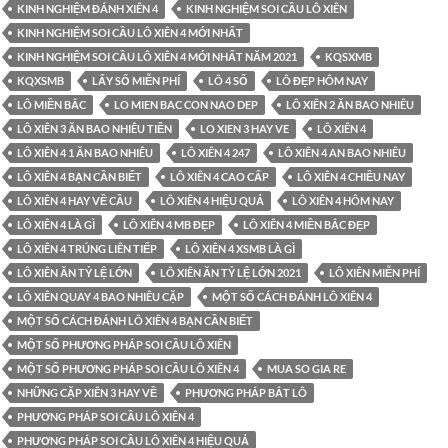
KINH NGHIỆM ĐÁNH XIÊN 4
KINH NGHIỆM SOI CẦU LÔ XIÊN
KINH NGHIỆM SOI CẦU LÔ XIÊN 4 MỚI NHẤT
KINH NGHIỆM SOI CẦU LÔ XIÊN 4 MỚI NHẤT NĂM 2021
KQSXMB
KQXSMB
LẤY SỐ MIỄN PHÍ
LÔ 4 SỐ
LÔ ĐẸP HÔM NAY
LÔ MIỀN BẮC
LO MIEN BAC CON NAO DEP
LÔ XIÊN 2 ĂN BAO NHIÊU
LÔ XIÊN 3 ĂN BAO NHIÊU TIỀN
LO XIEN 3 HAY VE
LÔ XIÊN 4
LÔ XIÊN 4 1 ĂN BAO NHIÊU
LÔ XIÊN 4 247
LÔ XIÊN 4 AN BAO NHIÊU
LÔ XIÊN 4 BẠN CẦN BIẾT
LÔ XIÊN 4 CAO CẤP
LÔ XIÊN 4 CHIỀU NAY
LÔ XIÊN 4 HAY VỀ CẦU
LÔ XIÊN 4 HIỆU QUẢ
LÔ XIÊN 4 HÔM NAY
LÔ XIÊN 4 LÀ GÌ
LÔ XIÊN 4 MB ĐẸP
LÔ XIÊN 4 MIỀN BẮC ĐẸP
LÔ XIÊN 4 TRÚNG LIÊN TIẾP
LÔ XIÊN 4 XSMB LÀ GÌ
LÔ XIÊN ĂN TỶ LỆ LỚN
LÔ XIÊN ĂN TỶ LỆ LỚN 2021
LÔ XIÊN MIỄN PHÍ
LÔ XIÊN QUAY 4 BAO NHIÊU CẶP
MỘT SỐ CÁCH ĐÁNH LÔ XIÊN 4
MỘT SỐ CÁCH ĐÁNH LÔ XIÊN 4 BẠN CẦN BIẾT
MỘT SỐ PHƯƠNG PHÁP SOI CẦU LÔ XIÊN
MỘT SỐ PHƯƠNG PHÁP SOI CẦU LÔ XIÊN 4
MUA SO GIA RE
NHỮNG CẶP XIÊN 3 HAY VỀ
PHƯƠNG PHÁP BẮT LÔ
PHƯƠNG PHÁP SOI CẦU LÔ XIÊN 4
PHƯƠNG PHÁP SOI CẦU LÔ XIÊN 4 HIỆU QUẢ