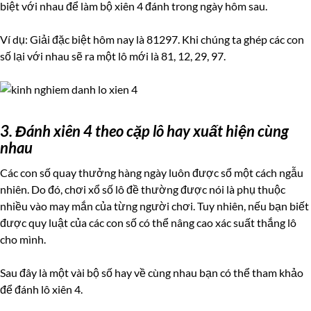
biệt với nhau để làm bộ xiên 4 đánh trong ngày hôm sau.
Ví dụ: Giải đặc biệt hôm nay là 81297. Khi chúng ta ghép các con
số lại với nhau sẽ ra một lô mới là 81, 12, 29, 97.
3. Đánh xiên 4 theo cặp lô hay xuất hiện cùng
nhau
Các con số quay thưởng hàng ngày luôn được sổ một cách ngẫu
nhiên. Do đó, chơi xổ số lô đề thường được nói là phụ thuộc
nhiều vào may mắn của từng người chơi. Tuy nhiên, nếu bạn biết
được quy luật của các con số có thể nâng cao xác suất thắng lô
cho mình.
Sau đây là một vài bộ số hay về cùng nhau bạn có thể tham khảo
để đánh lô xiên 4.