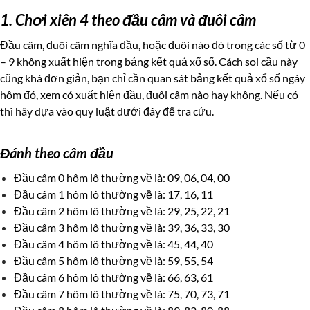
1. Chơi xiên 4 theo đầu câm và đuôi câm
Đầu câm, đuôi câm nghĩa đầu, hoặc đuôi nào đó trong các số từ 0
– 9 không xuất hiện trong bảng kết quả xổ số. Cách soi cầu này
cũng khá đơn giản, bạn chỉ cần quan sát bảng kết quả xổ số ngày
hôm đó, xem có xuất hiện đầu, đuôi câm nào hay không. Nếu có
thì hãy dựa vào quy luật dưới đây để tra cứu.
Đánh theo câm đầu
Đầu câm 0 hôm lô thường về là: 09, 06, 04, 00
Đầu câm 1 hôm lô thường về là: 17, 16, 11
Đầu câm 2 hôm lô thường về là: 29, 25, 22, 21
Đầu câm 3 hôm lô thường về là: 39, 36, 33, 30
Đầu câm 4 hôm lô thường về là: 45, 44, 40
Đầu câm 5 hôm lô thường về là: 59, 55, 54
Đầu câm 6 hôm lô thường về là: 66, 63, 61
Đầu câm 7 hôm lô thường về là: 75, 70, 73, 71