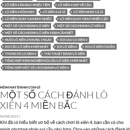
XIÊN 4 MIỀN BẮC
06/08/2021
Khi đã có hiểu biết sơ bộ về cách chơi lô xiên 4, bạn cần có cho
mình phương pháp soi cầu phù hợp. Dựa vào những cách đánh lô
xiên 4 để tìm cho mình con số với khả năng nổ cao. Sau đây là một
số cách soi cầu lô xiên 4 phổ biến người chơi nên tham khảo:
Soi cầu lô xiên 4 theo các cầu lô xiên
Người chơi có thể chọn cho mình những con số chuẩn trong quá
trình đánh xiên 4 qua các cầu lô xiên. Kết quả cụ thể như sau:
Ngày hôm trước về con số 97, lựa chọn cho hôm sau con 37, 73.
Nếu đánh cặp này giành được chiến thắng, người chơi nên chọn
tiếp cặp 54 – 45. Biết đâu may mắn lại tiếp tục đến với người
chơi.
Ngày hôm trước về con số 45, lựa chọn cho hôm sau con 59, 95.