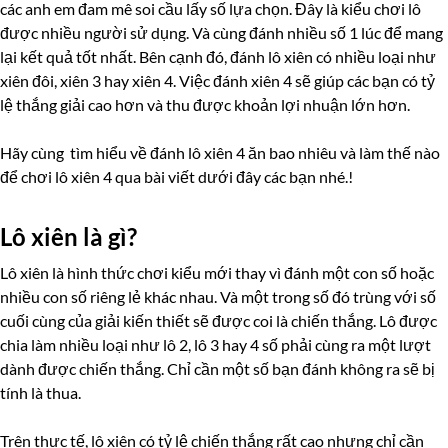
các anh em đam mê soi cầu lấy số lựa chọn. Đây là kiểu chơi lô
được nhiều người sử dụng. Và cùng đánh nhiều số 1 lúc để mang
lại kết quả tốt nhất. Bên cạnh đó, đánh lô xiên có nhiều loại như
xiên đôi, xiên 3 hay xiên 4. Việc đánh xiên 4 sẽ giúp các bạn có tỷ
lệ thắng giải cao hơn và thu được khoản lợi nhuận lớn hơn.
Hãy cùng tìm hiểu về đánh lô xiên 4 ăn bao nhiêu và làm thế nào
để chơi lô xiên 4 qua bài viết dưới đây các bạn nhé.!
Lô xiên là gì?
Lô xiên là hình thức chơi kiểu mới thay vì đánh một con số hoặc
nhiều con số riêng lẻ khác nhau. Và một trong số đó trùng với số
cuối cùng của giải kiến thiết sẽ được coi là chiến thắng. Lô được
chia làm nhiều loại như lô 2, lô 3 hay 4 số phải cùng ra một lượt
dành được chiến thắng. Chỉ cần một số bạn đánh không ra sẽ bị
tính là thua.
Trên thực tế, lô xiên có tỷ lệ chiến thắng rất cao nhưng chỉ cần