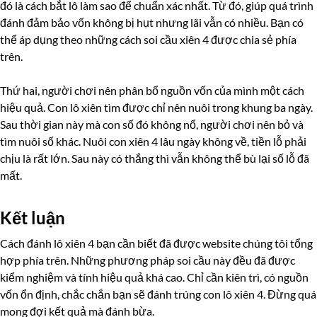
Cách đánh lô xiên 4 bạn cần biết đã được website chúng tôi tổng
hợp phía trên. Những phương pháp soi cầu này đều đã được
kiểm nghiệm và tính hiệu quả khá cao. Chỉ cần kiên trì, có nguồn
vốn ổn định, chắc chắn bạn sẽ đánh trúng con lô xiên 4. Đừng quá
mong đợi kết quả mà đánh bừa.
3 CÀNG VÍP HÔM NAY
3 CANG XSMB
CÁCH BẮT LÔ CHUẨN THEO NGÀY
CÁCH ĐÁNH LÔ NGÀY NÀO CŨNG TRÚNG
CÁCH ĐÁNH LÔ XIÊN 4
CÁCH ĐÁNH LÔ XIÊN 4 BẠN CẦN BIẾT
CẶP XIÊN 3 ĐẸP NHẤT HÔM NAY
CAU DE DEP
DÀN ĐỀ 4 SỐ MIỄN PHÍ
DÀN LÔ 4 CON
DÀN XIÊN 4
ĐÁNH ĐỀ
ĐÁNH ĐỀ 3 CÀNG
DANH LO MB
DANH LO VIP
ĐÁNH LÔ XIÊN 4
ĐÁNH LÔ XIÊN 4 BẠN CẦN BIẾT
DỰ ĐOÁN LÔ XIÊN 4
DỰ ĐOÁN XIÊN 4
HÔM NAY ĐÁNH CON GÌ
KẾT QUẢ LÔ XIÊN HÔM NAY
KHUNG 3 NGÀY
KINH NGHIỆM SOI CẦU LÔ XIÊN
KINH NGHIỆM SOI CẦU LÔ XIÊN 4 MỚI NHẤT
KINH NGHIỆM SOI CẦU LÔ XIÊN 4 MỚI NHẤT NĂM 2021
KQSXMB
KQXSMB
LẤY SỐ MIỄN PHÍ
LÔ 4 SỐ
LÔ ĐẸP HÔM NAY
LÔ MIỀN BẮC
LO MIEN BAC CON NAO DEP
LO XIEN 3 HAY VE
LÔ XIÊN 4 BẠN CẦN BIẾT
LÔ XIÊN 4 HAY VỀ CẦU
LÔ XIÊN MIỄN PHÍ