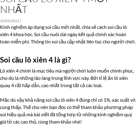
NHẤT
10/09/2021
Kinh nghiệm áp dụng soi cầu mới nhất. chia sẻ cách soi cầu lô
xiên 4 khoa học. Soi cầu nuôi dài ngày kết quả chính xác hoàn
toàn miễn phí. Thông tin soi cầu cập nhật liên tục cho người chơi.
Soi cầu lô xiên 4 là gì?
Lô xiên 4 chính là mục tiêu mà người chơi luôn muốn chinh phục,
cho dù là những lão làng trong lĩnh vực này. Bởi tỉ lệ ăn lô xiên
quay 4 rất hấp dẫn, cao nhất trong tất cả các loại.
Mặc dù vậy khả năng soi cầu lô xiên 4 đúng chỉ có 1%, xác suất vô
cùng thấp. Thế cho nên bạn đọc có thể tham khảo phương pháp
soi hiệu quả mà bài viết đã tổng hợp từ những kinh nghiệm quý
giá từ các cao thủ, cùng tham khảo nhé!