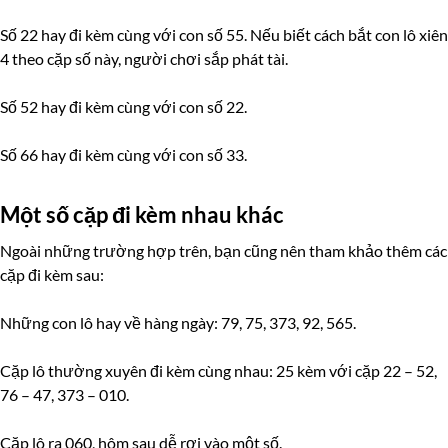
Cặp lô thường xuyên đi kèm cùng nhau: 25 kèm với cặp 22 – 52,
76 – 47, 373 – 010.
Cặp lô ra 060, hôm sau dễ rơi vào một số.
Ngày hôm qua về 51, hôm sau dễ nổ 15, 51 hoặc cả hai.
Xuất hiện cặp lô 05 – 50 hôm nay, hôm sau dễ đổ 1 trong 2.
Xuất hiện cặp lô 02 – 20 hôm nay, hôm sau dễ đổ 1 trong 2.
Xuất hiện lô đít 3 hoặc đầu 7, hôm sau dễ về con 73.
Nếu hôm nay về con 97, đừng bỏ qua con 373 cho hôm sau.
Con lô 33 hay xuất hiện vào hai ngày đầu hoặc cuối tuần.
Con lô 66 hay xuất hiện vào thứ 4, 5 hoặc 6.