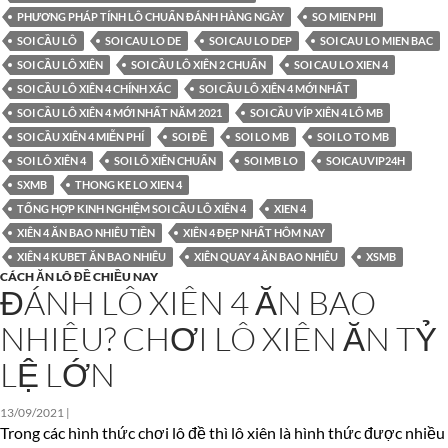
PHƯƠNG PHÁP TÍNH LÔ CHUẨN ĐÁNH HÀNG NGÀY
SO MIEN PHI
SOI CẦU LÔ
SOI CAU LO DE
SOI CAU LO DEP
SOI CAU LO MIEN BAC
SOI CẦU LÔ XIÊN
SOI CẦU LÔ XIÊN 2 CHUẨN
SOI CAU LO XIEN 4
SOI CẦU LÔ XIÊN 4 CHÍNH XÁC
SOI CẦU LÔ XIÊN 4 MỚI NHẤT
SOI CẦU LÔ XIÊN 4 MỚI NHẤT NĂM 2021
SOI CẦU VÍP XIÊN 4 LÔ MB
SOI CẦU XIÊN 4 MIỄN PHÍ
SOI ĐỀ
SOI LO MB
SOI LO TO MB
SOI LÔ XIÊN 4
SOI LÔ XIÊN CHUẨN
SOI MB LO
SOICAUVIP24H
SXMB
THONG KE LO XIEN 4
TỔNG HỢP KINH NGHIỆM SOI CẦU LÔ XIÊN 4
XIEN 4
XIÊN 4 ĂN BAO NHIÊU TIỀN
XIÊN 4 ĐẸP NHẤT HÔM NAY
XIÊN 4 KUBET ĂN BAO NHIÊU
XIÊN QUAY 4 ĂN BAO NHIÊU
XSMB
CÁCH ĂN LÔ ĐỀ CHIỀU NAY
ĐÁNH LÔ XIÊN 4 ĂN BAO
NHIÊU? CHƠI LÔ XIÊN ĂN TỶ
LỆ LỚN
13/09/2021
Trong các hình thức chơi lô đề thì lô xiên là hình thức được nhiều