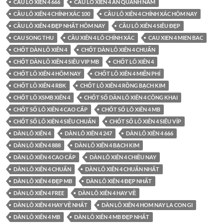
CẦU LÔ XIÊN 4 666
CẦU LÔ XIÊN 4 ĂN QUANH NĂM
CẦU LÔ XIÊN 4 CHÍNH XÁC 100
CẦU LÔ XIÊN 4 CHÍNH XÁC HÔM NAY
CẦU LÔ XIÊN 4 ĐẸP NHẤT HÔM NAY
CẦU LÔ XIÊN 4 SIÊU ĐẸP
CAU SONG THU
CẦU XIÊN 4 LÔ CHÍNH XÁC
CAU XIEN 4 MIEN BAC
CHỐT DÀN LÔ XIÊN 4
CHỐT DÀN LÔ XIÊN 4 CHUẨN
CHỐT DÀN LÔ XIÊN 4 SIÊU VIP MB
CHỐT LÔ XIÊN 4
CHỐT LÔ XIÊN 4 HÔM NAY
CHỐT LÔ XIÊN 4 MIỄN PHÍ
CHỐT LÔ XIÊN 4 RBK
CHỐT LÔ XIÊN 4 RỒNG BẠCH KIM
CHỐT LÔ XSMB XIÊN 4
CHỐT SỐ DÀN LÔ XIÊN 4 CÔNG KHAI
CHỐT SỐ LÔ XIÊN 4 CAO CẤP
CHỐT SỐ LÔ XIÊN 4 MB
CHỐT SỐ LÔ XIÊN 4 SIÊU CHUẨN
CHỐT SỐ LÔ XIÊN 4 SIÊU VÍP
DÀN LÔ XIÊN 4
DÀN LÔ XIÊN 4 247
DÀN LÔ XIÊN 4 666
DÀN LÔ XIÊN 4 888
DÀN LÔ XIÊN 4 BẠCH KIM
DÀN LÔ XIÊN 4 CAO CẤP
DÀN LÔ XIÊN 4 CHIỀU NAY
DÀN LÔ XIÊN 4 CHUẨN
DÀN LÔ XIÊN 4 CHUẨN NHẤT
DÀN LÔ XIÊN 4 ĐẸP MB
DÀN LÔ XIÊN 4 ĐẸP NHẤT
DÀN LÔ XIÊN 4 FREE
DÀN LÔ XIÊN 4 HAY VỀ
DÀN LÔ XIÊN 4 HAY VỀ NHẤT
DÀN LÔ XIÊN 4 HOM NAY LA CON GI
DÀN LÔ XIÊN 4 MB
DÀN LÔ XIÊN 4 MB ĐẸP NHẤT