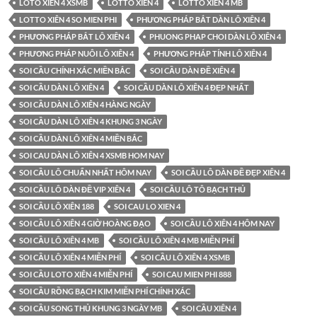
LOTO XIÊN 4 XSMB
LOTTO XIÊN 4
LOTTO XIÊN 4 MB
LOTTO XIÊN 4 SO MIEN PHI
PHƯƠNG PHÁP BẮT DÀN LÔ XIÊN 4
PHƯƠNG PHÁP BẮT LÔ XIÊN 4
PHUONG PHAP CHOI DÀN LÔ XIÊN 4
PHƯƠNG PHÁP NUÔI LÔ XIÊN 4
PHƯƠNG PHÁP TÍNH LÔ XIÊN 4
SOI CẦU CHÍNH XÁC MIỀN BẮC
SOI CẦU DÀN ĐỀ XIÊN 4
SOI CẦU DÀN LÔ XIÊN 4
SOI CẦU DÀN LÔ XIÊN 4 ĐẸP NHẤT
SOI CẦU DÀN LÔ XIÊN 4 HÀNG NGÀY
SOI CẦU DÀN LÔ XIÊN 4 KHUNG 3 NGÀY
SOI CẦU DÀN LÔ XIÊN 4 MIỀN BẮC
SOI CAU DÀN LÔ XIÊN 4 XSMB HOM NAY
SOI CẦU LÔ CHUẨN NHẤT HÔM NAY
SOI CẦU LÔ DÀN ĐỀ ĐẸP XIÊN 4
SOI CẦU LÔ DÀN ĐỀ VIP XIÊN 4
SOI CẦU LÔ TÔ BẠCH THỦ
SOI CẦU LÔ XIÊN 188
SOI CAU LO XIEN 4
SOI CẦU LÔ XIÊN 4 GIỜ HOÀNG ĐẠO
SOI CẦU LÔ XIÊN 4 HÔM NAY
SOI CẦU LÔ XIÊN 4 MB
SOI CẦU LÔ XIÊN 4 MB MIỄN PHÍ
SOI CẦU LÔ XIÊN 4 MIỄN PHÍ
SOI CẦU LÔ XIÊN 4 XSMB
SOI CẦU LOTO XIÊN 4 MIỄN PHÍ
SOI CAU MIEN PHI 888
SOI CẦU RỒNG BẠCH KIM MIỄN PHÍ CHÍNH XÁC
SOI CẦU SONG THỦ KHUNG 3 NGÀY MB
SOI CẦU XIÊN 4