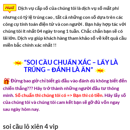
Dịch vụ cấp số của chúng tôi là dịch vụ số mất phí
nhưng có tỷ lệ trúng cao , tất cả những con số dựa trên các
công cụ tính toán điện tử và con người . Bạn hãy hợp tác với
chúng tôi ít nhất 04 ngày trong 1 tuần. Chắc chắn bạn sẽ có
lãi lớn. Dịch vụ giúp khách hàng tham khảo số về kết quả cầu
miền bắc chính xác nhất !!
“SOI CẦU CHUẨN XÁC – LẤY LÀ
TRÚNG – ĐÁNH LÀ ĂN”
Đừng bao giờ chỉ biết gù đầu vào đánh dù không biết đến
chiến thắng??? Hãy trở thành những người đầu tư thông
minh.
Số chuẩn thì chúng tôi có => Bạn thì có tiền
. Hãy lấy số
của chúng tôi và chúng tôi cam kết bạn sẽ gỡ đủ vốn ngay
sau ngày hôm nay.
soi cầu lô xiên 4 vip