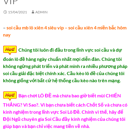
VIP
15/04/2021
ADMIN
–
soi cầu mb lô xiên 4 siêu vip – soi cầu xiên 4 miền bắc hôm
nay
Chúng tôi luôn đi đầu trong lĩnh vực soi cầu và dự
đoán lô đề hàng ngày chuẩn nhất mọi diễn đàn. Chúng tôi
không ngừng phát triển và phát minh ra nhiều phương pháp
soi cầu giải đặc biệt chính xác. Cầu kèo lô đề của chúng tôi
không giống với bất cứ hệ thống cầu kèo nào trên mạng.
Bạn chơi LÔ ĐỀ mà chưa bao giờ biết mùi CHIẾN
THẮNG? Vì Sao?. Vì bạn chưa biết cách Chốt Số và chưa có
kinh nghiệm trong lĩnh vực Soi Lô Đề. Chính vì thế, hãy để
Đội Ngũ chuyên gia Soi Cầu đầy kinh nghiệm của chúng tôi
giúp bạn và bạn chỉ việc mang tiền về nhà.