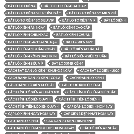
BẮT LO TO XIÊN 4
BẮT LO TO XIÊN 4 CAO CAP
BẮT LO TO XIÊN 4 SIEU CHÍNH XÁC
BẮT LO TO XIÊN 4 SO MIEN PHÍ
BẮT LO TO XIÊN 4 SO SIEU VIP
BẮT LO TO XIÊN 4 VIP
BẮT LÔ XIÊN 4
BẮT LÔ XIÊN 4 ĂN NGAY
BẮT LÔ XIÊN 4 CAO CẤP
BẮT LÔ XIÊN 4 CHÍNH XÁC
BẮT LÔ XIÊN 4 CHUẨN
BẮT LÔ XIÊN 4 GIỜ HOÀNG ĐẠO
BẮT LÔ XIÊN 4 MB
BẮT LÔ XIÊN 4 MB HÀNG NGÀY
BẮT LÔ XIÊN 4 PHÁT TÀI
BẮT LÔ XIÊN 4 RỒNG BẠCH KIM
BẮT LÔ XIÊN 4 SIÊU CHUẨN
BẮT LÔ XIÊN 4 SIÊU VÍP
BẮT LÔ XSMB XIÊN 4
CÁCH BẮT DÀN LÔ XIÊN 4 KHUNG 5 NGÀY
CÁCH BẮT LÔ XIÊN 4 2020
CÁCH ĐÁNH DÀN LÔ XIÊN 4 CÓ LÃI
CÁCH ĐÁNH LÔ XIÊN 4
CÁCH ĐÁNH LÔ XIÊN 4 CÓ LÃI
CÁCH SOI DÀN LÔ XIÊN 4
CÁCH TÍNH LÔ XIÊN 4 CHUẨN 100
CÁCH TÍNH LÔ XIÊN 4 MIỀN BẮC
CÁCH TÍNH LÔ XIÊN QUAY 4
CÁCH TÍNH TIỀN LÔ XIÊN 4
CÁCH TÍNH TIỀN LÔ XIÊN QUAY 4
CAP DÀN LÔ XIÊN 4 HOM NAY
CẶP LÔ XIÊN 4 NGÀY HÔM NAY
CẶP XIÊN 3 ĐẸP NHẤT HÔM NAY
CẦU DÀN LÔ XIÊN 4
CAU DÀN LÔ XIÊN 4 BINH DINH
CẦU DÀN LÔ XIÊN 4 MB CHƠI TRONG NGÀY
CẦU LÔ XIÊN 4 3 NGÀY