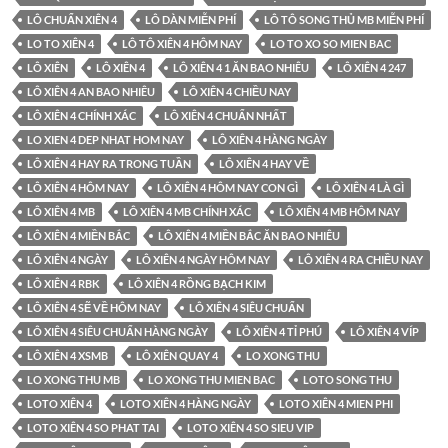
LÔ CHUẨN XIÊN 4
LÔ DÀN MIỄN PHÍ
LÔ TÔ SONG THỦ MB MIỄN PHÍ
LO TO XIÊN 4
LÔ TÔ XIÊN 4 HÔM NAY
LO TO XO SO MIEN BAC
LÔ XIÊN
LÔ XIÊN 4
LÔ XIÊN 4 1 ĂN BAO NHIÊU
LÔ XIÊN 4 247
LÔ XIÊN 4 AN BAO NHIÊU
LÔ XIÊN 4 CHIỀU NAY
LÔ XIÊN 4 CHÍNH XÁC
LÔ XIÊN 4 CHUẨN NHẤT
LO XIEN 4 DEP NHAT HOM NAY
LÔ XIÊN 4 HÀNG NGÀY
LÔ XIÊN 4 HAY RA TRONG TUẦN
LÔ XIÊN 4 HAY VỀ
LÔ XIÊN 4 HÔM NAY
LÔ XIÊN 4 HÔM NAY CON GÌ
LÔ XIÊN 4 LÀ GÌ
LÔ XIÊN 4 MB
LÔ XIÊN 4 MB CHÍNH XÁC
LÔ XIÊN 4 MB HÔM NAY
LÔ XIÊN 4 MIỀN BẮC
LÔ XIÊN 4 MIỀN BẮC ĂN BAO NHIÊU
LÔ XIÊN 4 NGÀY
LÔ XIÊN 4 NGÀY HÔM NAY
LÔ XIÊN 4 RA CHIỀU NAY
LÔ XIÊN 4 RBK
LÔ XIÊN 4 RỒNG BẠCH KIM
LÔ XIÊN 4 SẼ VỀ HÔM NAY
LÔ XIÊN 4 SIÊU CHUẨN
LÔ XIÊN 4 SIÊU CHUẨN HÀNG NGÀY
LÔ XIÊN 4 TỈ PHÚ
LÔ XIÊN 4 VÍP
LÔ XIÊN 4 XSMB
LÔ XIÊN QUAY 4
LO XONG THU
LO XONG THU MB
LO XONG THU MIEN BAC
LOTO SONG THU
LOTO XIÊN 4
LOTO XIÊN 4 HÀNG NGÀY
LOTO XIÊN 4 MIEN PHI
LOTO XIÊN 4 SO PHAT TAI
LOTO XIÊN 4 SO SIEU VIP